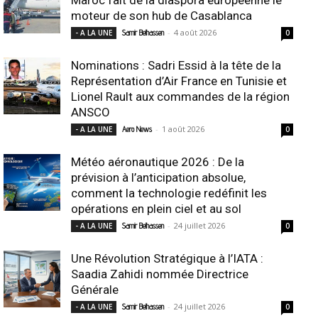
moteur de son hub de Casablanca
-
4 août 2026
- A LA UNE
Samir Belhassen
0
Nominations : Sadri Essid à la tête de la
Représentation d’Air France en Tunisie et
Lionel Rault aux commandes de la région
ANSCO
-
1 août 2026
- A LA UNE
Aero News
0
Météo aéronautique 2026 : De la
prévision à l’anticipation absolue,
comment la technologie redéfinit les
opérations en plein ciel et au sol
-
24 juillet 2026
- A LA UNE
Samir Belhassen
0
Une Révolution Stratégique à l’IATA :
Saadia Zahidi nommée Directrice
Générale
-
24 juillet 2026
- A LA UNE
Samir Belhassen
0