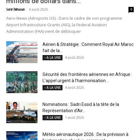
millions de dollars dans...
-
6 août 2026
Samir Belhassen
0
Aero-News (Aéroports US) - Dans le cadre de son programme
Airport Infrastructure Grants (AIG), la Federal Aviation
Administration (FAA) vient de débloquer
Aérien & Stratégie : Comment Royal Air Maroc
fait de la...
4 août 2026
- A LA UNE
Sécurité des frontières aériennes en Afrique :
L’appel urgent à l’harmonisation...
4 août 2026
- A LA UNE
Nominations : Sadri Essid à la tête de la
Représentation d’Air...
1 août 2026
- A LA UNE
Météo aéronautique 2026 : De la prévision à