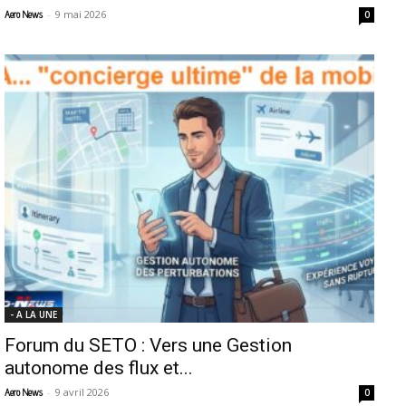
-
9 mai 2026
Aero News
0
- A LA UNE
Forum du SETO : Vers une Gestion
autonome des flux et...
-
9 avril 2026
Aero News
0