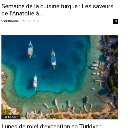
Semaine de la cuisine turque : Les saveurs
de l’Anatolie à...
-
22 mai 2026
Samir Belhassen
0
- A LA UNE
Lunes de miel d’exception en Türkiye :