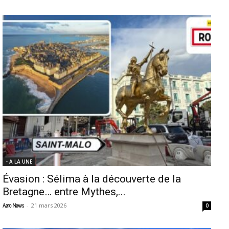
- A LA UNE
Évasion : Sélima à la découverte de la
Bretagne… entre Mythes,...
-
21 mars 2026
Aero News
0