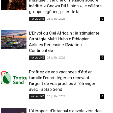
musique… Via une dimension sonore
inédite. « Gnawa Diffusion », le célèbre
groupe algérien, pilier de la
21 juillet 2026
- A LA UNE
0
L’Envol du Ciel Africain : la stimulante
Stratégie Multi-Hubs d’Ethiopian
Airlines Redessine l’Aviation
Continentale
21 juillet 2026
- A LA UNE
0
Profitez de vos vacances d’été en
famille l’esprit léger en recevant
l’argent de vos proches à l’étranger
avec Taptap Send
20 juillet 2026
- A LA UNE
0
L’Aéroport d’Istanbul s’envole vers des