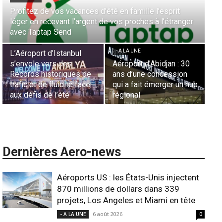
it
Aérien & Stratégie : Comment Royal Air Maroc fait de
ranger
la diaspora européenne le moteur de son hub de
- A LA UNE
Casablanca
Nominations : Sadri
Essid à la tête de la
- A LA UNE
Représentation d’Air
 : 30
Sécurité des frontières
France en Tunisie et
sion
aériennes en Afrique :
Lionel Rault aux
 un hub
L’appel urgent à
commandes de la régio
l’harmonisation globale
ANSCO
Dernières Aero-news
Aéroports US : les États-Unis injectent
870 millions de dollars dans 339
projets, Los Angeles et Miami en tête
6 août 2026
- A LA UNE
0