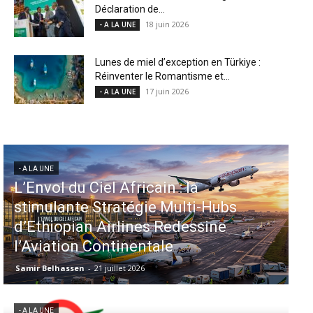
Déclaration de...
18 juin 2026
- A LA UNE
Lunes de miel d’exception en Türkiye :
Réinventer le Romantisme et...
17 juin 2026
- A LA UNE
- A LA UNE
Aéroports US : les États-Unis
injectent 870 millions de dollars
dans 339 projets, Los Angeles et
Miami en tête
Samir Belhassen
-
6 août 2026
- A LA UNE