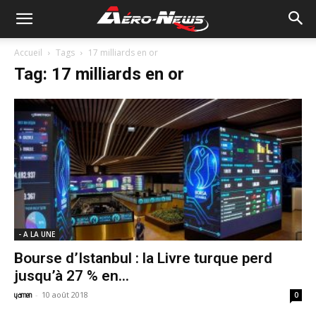
Accueil
Tags
17 milliards en or
Tag: 17 milliards en or
- A LA UNE
Bourse d’Istanbul : la Livre turque perd
jusqu’à 27 % en...
-
10 août 2018
yamen
0