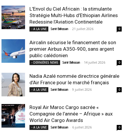
L’Envol du Ciel Africain : la stimulante
Stratégie Multi-Hubs d’Ethiopian Airlines
Redessine l’Aviation Continentale
-
21 juillet 2026
- A LA UNE
Samir Belhassen
0
Aircalin sécurise le financement de son
premier Airbus A350‑900, sans argent
public calédonien
-
14 juillet 2026
- DERNIÈRES NEWS
Samir Belhassen
0
Nadia Azalé nommée directrice générale
d’Air France pour le marché français
-
9 juillet 2026
- A LA UNE
Samir Belhassen
0
Royal Air Maroc Cargo sacrée «
Compagnie de l’année – Afrique » aux
World Air Cargo Awards
-
6 juillet 2026
- A LA UNE
Samir Belhassen
0