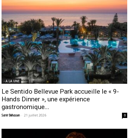
- A LA UNE
Le Sentido Bellevue Park accueille le « 9-
Hands Dinner », une expérience
gastronomique...
-
21 juillet 2026
Samir Belhassen
0