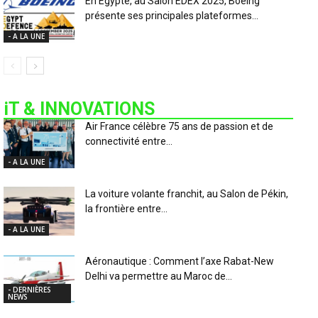
En Egypte, au Salon EDEX 2025, Boeing
présente ses principales plateformes...
- A LA UNE
iT & INNOVATIONS
Air France célèbre 75 ans de passion et de
connectivité entre...
- A LA UNE
La voiture volante franchit, au Salon de Pékin,
la frontière entre...
- A LA UNE
Aéronautique : Comment l’axe Rabat-New
Delhi va permettre au Maroc de...
- DERNIÈRES
NEWS