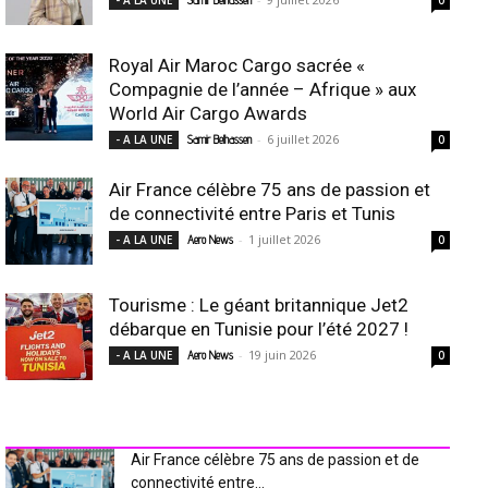
- A LA UNE
Samir Belhassen
0
Royal Air Maroc Cargo sacrée «
Compagnie de l’année – Afrique » aux
World Air Cargo Awards
-
6 juillet 2026
- A LA UNE
Samir Belhassen
0
Air France célèbre 75 ans de passion et
de connectivité entre Paris et Tunis
-
1 juillet 2026
- A LA UNE
Aero News
0
Tourisme : Le géant britannique Jet2
débarque en Tunisie pour l’été 2027 !
-
19 juin 2026
- A LA UNE
Aero News
0
INDUSTRIE Aéro
Air France célèbre 75 ans de passion et de
connectivité entre...