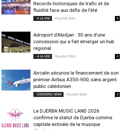
Records historiques de trafic et de
fluidité face aux défis de l’été
16 juillet 2026
- A LA UNE
0
Aéroport d’Abidjan : 30 ans d’une
concession qui a fait émerger un hub
régional
14 juillet 2026
- A LA UNE
0
Aircalin sécurise le financement de son
premier Airbus A350‑900, sans argent
public calédonien
14 juillet 2026
- DERNIÈRES NEWS
0
Le DJERBA MUSIC LAND 2026
confirme le statut de Djerba comme
capitale estivale de la musique