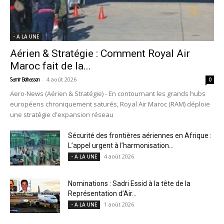
- A LA UNE
Aérien & Stratégie : Comment Royal Air
Maroc fait de la...
-
4 août 2026
Samir Belhassen
0
Aero-News (Aérien & Stratégie) - En contournant les grands hubs
européens chroniquement saturés, Royal Air Maroc (RAM) déploie
une stratégie d'expansion réseau
Sécurité des frontières aériennes en Afrique :
L’appel urgent à l’harmonisation...
4 août 2026
- A LA UNE
Nominations : Sadri Essid à la tête de la
Représentation d’Air...
1 août 2026
- A LA UNE