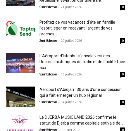
Redessine l’Aviation Continentale
-
21 juillet 2026
Samir Belhassen
0
Profitez de vos vacances d’été en famille
l’esprit léger en recevant l’argent de vos
proches...
-
20 juillet 2026
Samir Belhassen
0
L’Aéroport d’Istanbul s’envole vers des
Records historiques de trafic et de fluidité face
aux...
-
16 juillet 2026
Samir Belhassen
0
Aéroport d’Abidjan : 30 ans d’une concession
qui a fait émerger un hub régional
-
14 juillet 2026
Samir Belhassen
0
Le DJERBA MUSIC LAND 2026 confirme le
statut de Djerba comme capitale estivale de...
-
9 juillet 2026
Samir Belhassen
0