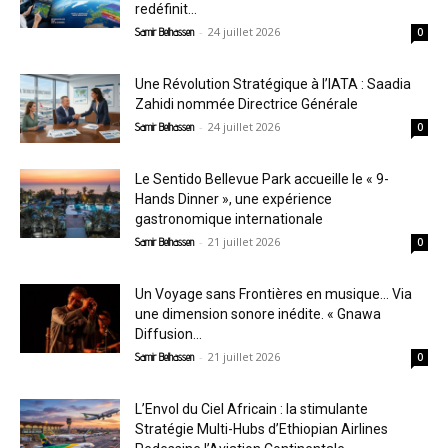
redéfinit...
-
24 juillet 2026
Samir Belhassen
0
Une Révolution Stratégique à l’IATA : Saadia
Zahidi nommée Directrice Générale
-
24 juillet 2026
Samir Belhassen
0
Le Sentido Bellevue Park accueille le « 9-
Hands Dinner », une expérience
gastronomique internationale
-
21 juillet 2026
Samir Belhassen
0
Un Voyage sans Frontières en musique… Via
une dimension sonore inédite. « Gnawa
Diffusion...
-
21 juillet 2026
Samir Belhassen
0
L’Envol du Ciel Africain : la stimulante
Stratégie Multi-Hubs d’Ethiopian Airlines