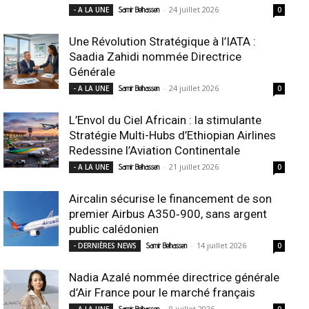
-
24 juillet 2026
- A LA UNE
Samir Belhassen
0
Une Révolution Stratégique à l’IATA :
Saadia Zahidi nommée Directrice
Générale
-
24 juillet 2026
- A LA UNE
Samir Belhassen
0
L’Envol du Ciel Africain : la stimulante
Stratégie Multi-Hubs d’Ethiopian Airlines
Redessine l’Aviation Continentale
-
21 juillet 2026
- A LA UNE
Samir Belhassen
0
Aircalin sécurise le financement de son
premier Airbus A350‑900, sans argent
public calédonien
-
14 juillet 2026
- DERNIÈRES NEWS
Samir Belhassen
0
Nadia Azalé nommée directrice générale
d’Air France pour le marché français
-
9 juillet 2026