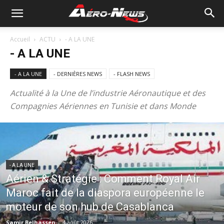
Accueil
ACTU
- A LA UNE
- A LA UNE
- A LA UNE
- DERNIÈRES NEWS
- FLASH NEWS
Actualité à la Une de l’industrie Aéronautique et des
Compagnies Aériennes en Tunisie et dans Monde
- A LA UNE
Aérien & Stratégie : Comment Royal Air
Maroc fait de la diaspora européenne le
moteur de son hub de Casablanca
Samir Belhassen
-
4 août 2026