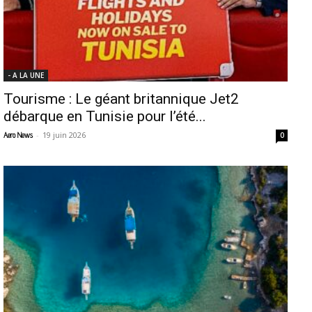
- A LA UNE
Tourisme : Le géant britannique Jet2
débarque en Tunisie pour l’été...
-
19 juin 2026
Aero News
0