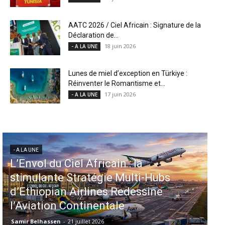
AATC 2026 / Ciel Africain : Signature de la
Déclaration de...
18 juin 2026
- A LA UNE
Lunes de miel d’exception en Türkiye :
Réinventer le Romantisme et...
17 juin 2026
- A LA UNE
- A LA UNE
- 
Aéroports US : les États-Unis
M
injectent 870 millions de dollars
pr
dans 339 projets, Los Angeles et
c
Miami en tête
le
Samir Belhassen
-
6 août 2026
Sa