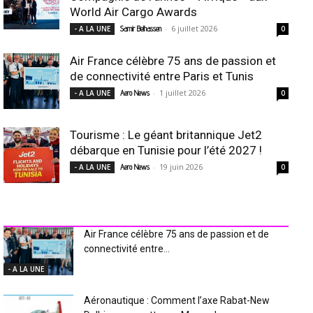
World Air Cargo Awards
-
6 juillet 2026
- A LA UNE
Samir Belhassen
0
Air France célèbre 75 ans de passion et
de connectivité entre Paris et Tunis
-
1 juillet 2026
- A LA UNE
Aero News
0
Tourisme : Le géant britannique Jet2
débarque en Tunisie pour l’été 2027 !
-
19 juin 2026
- A LA UNE
Aero News
0
INDUSTRIE Aéro
Air France célèbre 75 ans de passion et de
connectivité entre...
- A LA UNE
Aéronautique : Comment l’axe Rabat-New