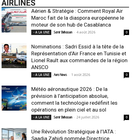
AIRLINES
Aérien & Stratégie : Comment Royal Air
Maroc fait de la diaspora européenne le
moteur de son hub de Casablanca
-
4 août 2026
- A LA UNE
Samir Belhassen
0
Nominations : Sadri Essid à la tête de la
Représentation d’Air France en Tunisie et
Lionel Rault aux commandes de la région
ANSCO
-
1 août 2026
- A LA UNE
Aero News
0
Météo aéronautique 2026 : De la
prévision à l’anticipation absolue,
comment la technologie redéfinit les
opérations en plein ciel et au sol
-
24 juillet 2026
- A LA UNE
Samir Belhassen
0
Une Révolution Stratégique à l’IATA :
Saadia Zahidi nommée Directrice