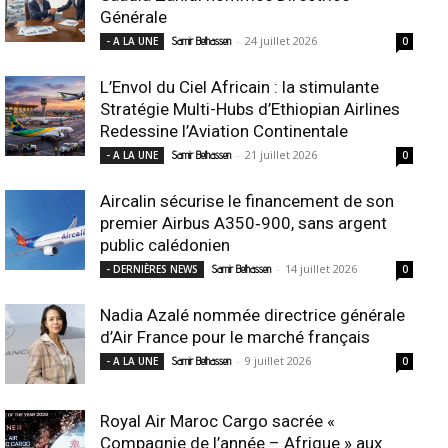
Générale
-
24 juillet 2026
- A LA UNE
Samir Belhassen
0
L’Envol du Ciel Africain : la stimulante
Stratégie Multi-Hubs d’Ethiopian Airlines
Redessine l’Aviation Continentale
-
21 juillet 2026
- A LA UNE
Samir Belhassen
0
Aircalin sécurise le financement de son
premier Airbus A350‑900, sans argent
public calédonien
-
14 juillet 2026
- DERNIÈRES NEWS
Samir Belhassen
0
Nadia Azalé nommée directrice générale
d’Air France pour le marché français
-
9 juillet 2026
- A LA UNE
Samir Belhassen
0
Royal Air Maroc Cargo sacrée «
Compagnie de l’année – Afrique » aux