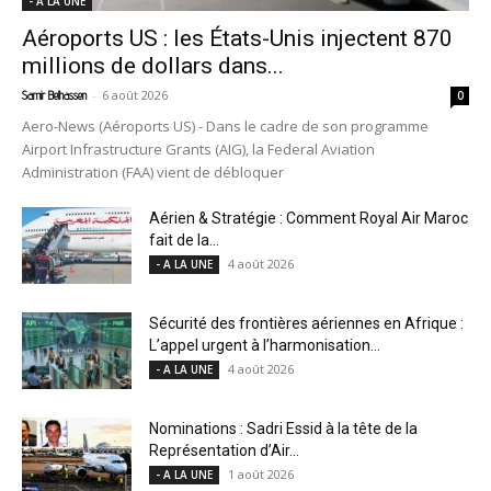
- A LA UNE
Aéroports US : les États-Unis injectent 870
millions de dollars dans...
-
6 août 2026
Samir Belhassen
0
Aero-News (Aéroports US) - Dans le cadre de son programme
Airport Infrastructure Grants (AIG), la Federal Aviation
Administration (FAA) vient de débloquer
Aérien & Stratégie : Comment Royal Air Maroc
fait de la...
4 août 2026
- A LA UNE
Sécurité des frontières aériennes en Afrique :
L’appel urgent à l’harmonisation...
4 août 2026
- A LA UNE
Nominations : Sadri Essid à la tête de la
Représentation d’Air...
1 août 2026
- A LA UNE