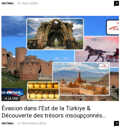
-
21 mars 2026
Aero News
0
- A LA UNE
Évasion dans l’Est de la Türkiye &
Découverte des trésors insoupçonnés...
-
27 décembre 2025
Aero News
0