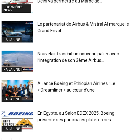
Delhi va permettre au Maroc de...
- DERNIÈRES
NEWS
Le partenariat de Airbus & Mistral AI marque le
Grand Envol...
- A LA UNE
Nouvelair franchit un nouveau palier avec
l’intégration de son 3ème Airbus...
- A LA UNE
Alliance Boeing et Ethiopian Airlines : Le
« Dreamliner » au cœur d’une...
- A LA UNE
En Egypte, au Salon EDEX 2025, Boeing
présente ses principales plateformes...
- A LA UNE