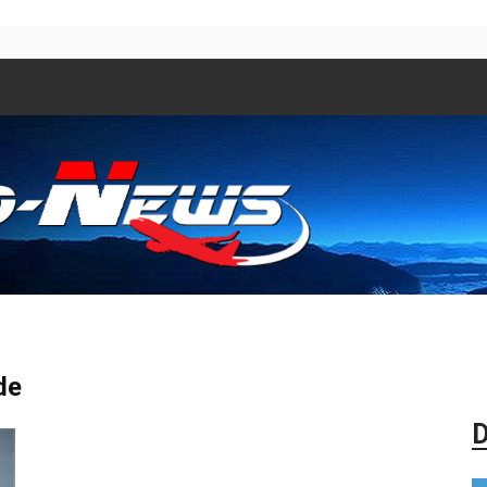
Aero
de
D