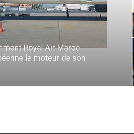
que à l’IATA : Saadia
ce Générale