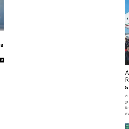
News
ia
0
-
A
R
Sam
Ae
gr
Ro
d'