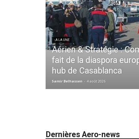
ssid à la tête de la
 France en Tunisie et
mmandes de la région
- A LA UNE
Une Révolution Stratégi
2026 : De la
Zahidi nommée Directri
ation absolue,
ie redéfinit les
Samir Belhassen
-
24 juillet 2026
iel et au sol
Dernières Aero-news