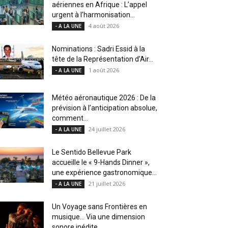
aériennes en Afrique : L’appel
urgent à l’harmonisation...
4 août 2026
- A LA UNE
Nominations : Sadri Essid à la
tête de la Représentation d’Air...
1 août 2026
- A LA UNE
Météo aéronautique 2026 : De la
prévision à l’anticipation absolue,
comment...
24 juillet 2026
- A LA UNE
Le Sentido Bellevue Park
accueille le « 9-Hands Dinner »,
une expérience gastronomique...
21 juillet 2026
- A LA UNE
Un Voyage sans Frontières en
musique… Via une dimension
sonore inédite....