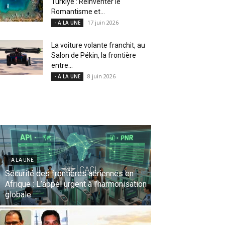
Türkiye : Réinventer le
Romantisme et...
17 juin 2026
- A LA UNE
La voiture volante franchit, au
Salon de Pékin, la frontière
entre...
8 juin 2026
- A LA UNE
- A LA UNE
Le Sentido Bellevue Park accueille le « 9-
Hands Dinner », une expérience
gastronomique internationale