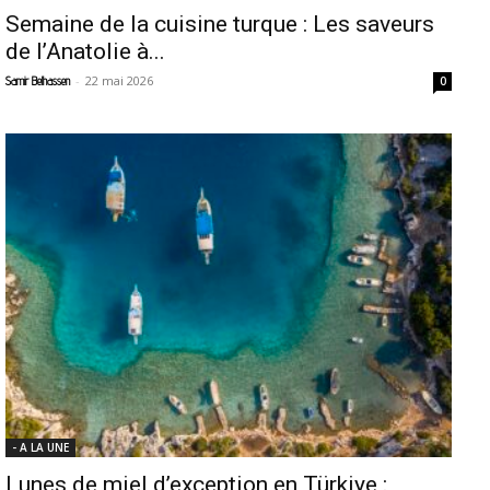
Semaine de la cuisine turque : Les saveurs
de l’Anatolie à...
-
22 mai 2026
Samir Belhassen
0
- A LA UNE
Lunes de miel d’exception en Türkiye :