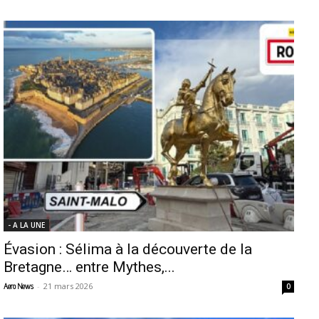
- A LA UNE
Évasion : Sélima à la découverte de la
Bretagne… entre Mythes,...
-
21 mars 2026
Aero News
0