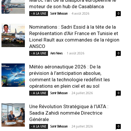
moteur de son hub de Casablanca
-
4 août 2026
- A LA UNE
Samir Belhassen
0
Nominations : Sadri Essid à la tête de la
Représentation d’Air France en Tunisie et
Lionel Rault aux commandes de la région
ANSCO
-
1 août 2026
- A LA UNE
Aero News
0
Météo aéronautique 2026 : De la
prévision à l’anticipation absolue,
comment la technologie redéfinit les
opérations en plein ciel et au sol
-
24 juillet 2026
- A LA UNE
Samir Belhassen
0
Une Révolution Stratégique à l’IATA :
Saadia Zahidi nommée Directrice
Générale
-
24 juillet 2026
- A LA UNE
Samir Belhassen
0