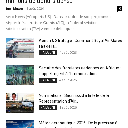
millions de dollars dans...
-
6 août 2026
Samir Belhassen
0
Aero-News (Aéroports US) - Dans le cadre de son programme
Airport Infrastructure Grants (AIG), la Federal Aviation
Administration (FAA) vient de débloquer
Aérien & Stratégie : Comment Royal Air Maroc
fait de la...
4 août 2026
- A LA UNE
Sécurité des frontières aériennes en Afrique :
L’appel urgent à l’harmonisation...
4 août 2026
- A LA UNE
Nominations : Sadri Essid à la tête de la
Représentation d’Air...
1 août 2026
- A LA UNE
Météo aéronautique 2026 : De la prévision à