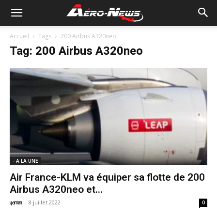
Accueil
Tags
200 Airbus A320neo
Tag: 200 Airbus A320neo
- A LA UNE
Air France-KLM va équiper sa flotte de 200
Airbus A320neo et...
-
8 juillet 2022
yamen
0