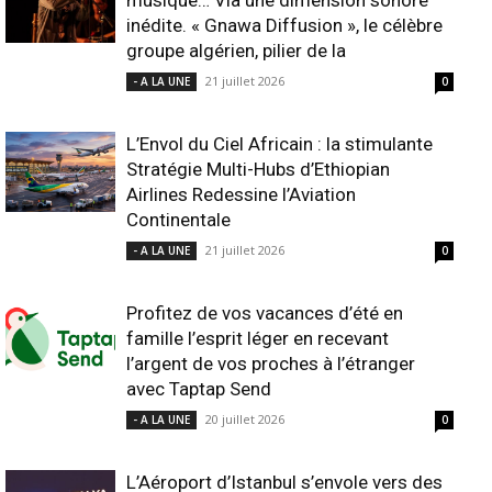
musique… Via une dimension sonore
inédite. « Gnawa Diffusion », le célèbre
groupe algérien, pilier de la
21 juillet 2026
- A LA UNE
0
L’Envol du Ciel Africain : la stimulante
Stratégie Multi-Hubs d’Ethiopian
Airlines Redessine l’Aviation
Continentale
21 juillet 2026
- A LA UNE
0
Profitez de vos vacances d’été en
famille l’esprit léger en recevant
l’argent de vos proches à l’étranger
avec Taptap Send
20 juillet 2026
- A LA UNE
0
L’Aéroport d’Istanbul s’envole vers des