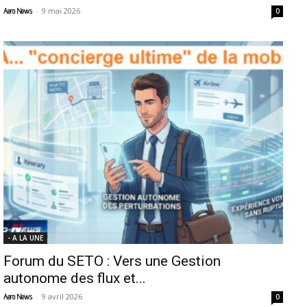
-
9 mai 2026
Aero News
0
- A LA UNE
Forum du SETO : Vers une Gestion
autonome des flux et...
-
9 avril 2026
Aero News
0