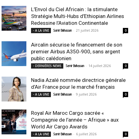
L’Envol du Ciel Africain : la stimulante
Stratégie Multi-Hubs d’Ethiopian Airlines
Redessine l’Aviation Continentale
-
21 juillet 2026
- A LA UNE
Samir Belhassen
0
Aircalin sécurise le financement de son
premier Airbus A350‑900, sans argent
public calédonien
-
14 juillet 2026
- DERNIÈRES NEWS
Samir Belhassen
0
Nadia Azalé nommée directrice générale
d’Air France pour le marché français
-
9 juillet 2026
- A LA UNE
Samir Belhassen
0
Royal Air Maroc Cargo sacrée «
Compagnie de l’année – Afrique » aux
World Air Cargo Awards
-
6 juillet 2026
- A LA UNE
Samir Belhassen
0