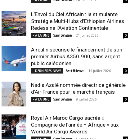
L’Envol du Ciel Africain : la stimulante
Stratégie Multi-Hubs d’Ethiopian Airlines
Redessine l’Aviation Continentale
-
21 juillet 2026
- A LA UNE
Samir Belhassen
0
Aircalin sécurise le financement de son
premier Airbus A350‑900, sans argent
public calédonien
-
14 juillet 2026
- DERNIÈRES NEWS
Samir Belhassen
0
Nadia Azalé nommée directrice générale
d’Air France pour le marché français
-
9 juillet 2026
- A LA UNE
Samir Belhassen
0
Royal Air Maroc Cargo sacrée «
Compagnie de l’année – Afrique » aux
World Air Cargo Awards
-
6 juillet 2026
- A LA UNE
Samir Belhassen
0