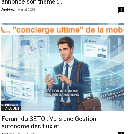
annonce son thème :...
-
9 mai 2026
Aero News
0
- A LA UNE
Forum du SETO : Vers une Gestion
autonome des flux et...