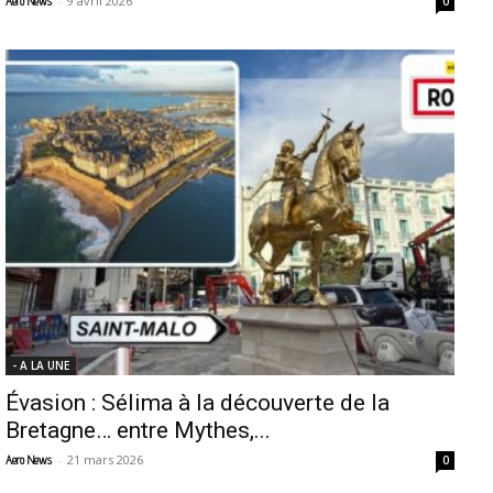
-
9 avril 2026
Aero News
0
- A LA UNE
Évasion : Sélima à la découverte de la
Bretagne… entre Mythes,...
-
21 mars 2026
Aero News
0