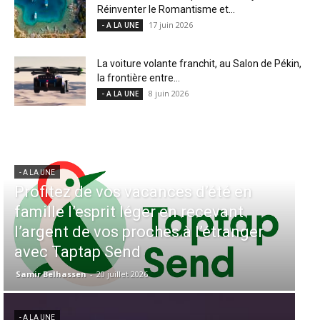
Réinventer le Romantisme et...
17 juin 2026
- A LA UNE
La voiture volante franchit, au Salon de Pékin,
la frontière entre...
8 juin 2026
- A LA UNE
- A LA UNE
té en
Aérien & Stratégie : Comment Ro
evant
Air Maroc fait de la diaspora
tranger
européenne le moteur de son hu
Casablanca
Samir Belhassen
-
4 août 2026