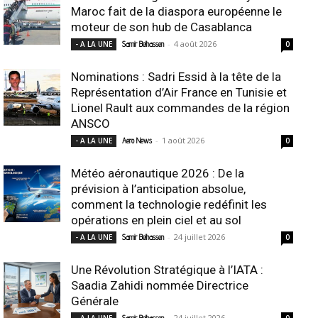
Maroc fait de la diaspora européenne le
moteur de son hub de Casablanca
-
4 août 2026
- A LA UNE
Samir Belhassen
0
Nominations : Sadri Essid à la tête de la
Représentation d’Air France en Tunisie et
Lionel Rault aux commandes de la région
ANSCO
-
1 août 2026
- A LA UNE
Aero News
0
Météo aéronautique 2026 : De la
prévision à l’anticipation absolue,
comment la technologie redéfinit les
opérations en plein ciel et au sol
-
24 juillet 2026
- A LA UNE
Samir Belhassen
0
Une Révolution Stratégique à l’IATA :
Saadia Zahidi nommée Directrice
Générale
-
24 juillet 2026
- A LA UNE
Samir Belhassen
0