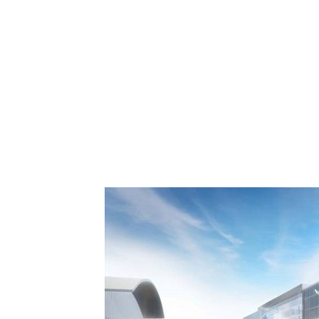
 Comment Royal Air
spora européenne le
de Casablanca