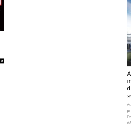
News
0
-
A
i
d
Sam
Ae
pr
Fe
d