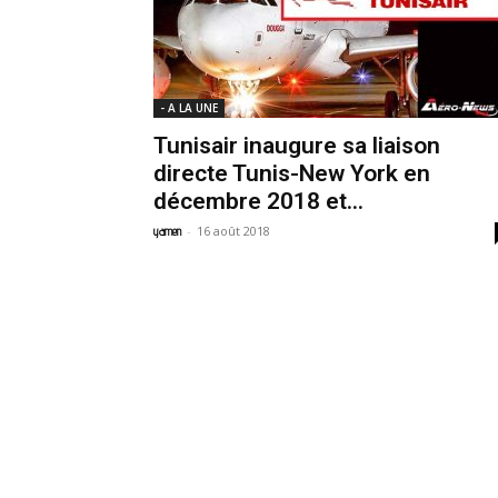
- A LA UNE
Tunisair inaugure sa liaison
directe Tunis-New York en
décembre 2018 et...
-
16 août 2018
yamen