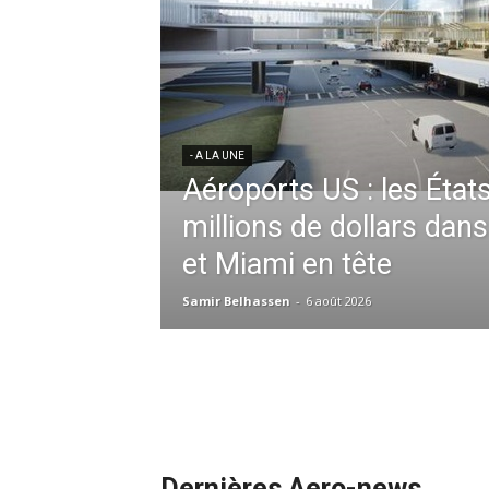
res aériennes en
ent à l’harmonisation
- A LA UNE
Météo aéronautique 2026
l’anticipation absolue,
ssid à la tête de la
redéfinit les opérations 
 France en Tunisie et
mmandes de la région
Samir Belhassen
-
24 juillet 2026
Dernières Aero-news