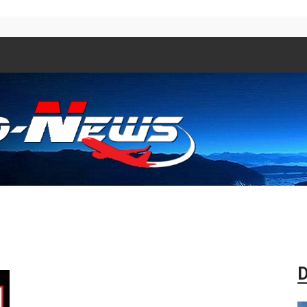
Aero
D