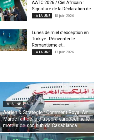
AATC 2026 / Ciel Africain :
Signature de la Déclaration de...
18 juin 2026
- A LA UNE
Lunes de miel d’exception en
Türkiye : Réinventer le
Romantisme et...
17 juin 2026
- A LA UNE
- A LA UNE
Une Révolution Stratégique à l’IATA :
Saadia Zahidi nommée Directrice
Générale