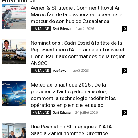
Aérien & Stratégie : Comment Royal Air
Maroc fait de la diaspora européenne le
moteur de son hub de Casablanca
-
4 août 2026
- A LA UNE
Samir Belhassen
0
Nominations : Sadri Essid à la tête de la
Représentation d’Air France en Tunisie et
Lionel Rault aux commandes de la région
ANSCO
-
1 août 2026
- A LA UNE
Aero News
0
Météo aéronautique 2026 : De la
prévision à l’anticipation absolue,
comment la technologie redéfinit les
opérations en plein ciel et au sol
-
24 juillet 2026
- A LA UNE
Samir Belhassen
0
Une Révolution Stratégique à l’IATA :
Saadia Zahidi nommée Directrice