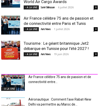
World Air Cargo Awards
-
6 juillet 2026
- A LA UNE
Samir Belhassen
0
Air France célèbre 75 ans de passion et
de connectivité entre Paris et Tunis
-
1 juillet 2026
- A LA UNE
Aero News
0
Tourisme : Le géant britannique Jet2
débarque en Tunisie pour l’été 2027 !
-
19 juin 2026
- A LA UNE
Aero News
0
INDUSTRIE Aéro
Air France célèbre 75 ans de passion et de
connectivité entre...
- A LA UNE
Aéronautique : Comment l’axe Rabat-New
Delhi va permettre au Maroc de...