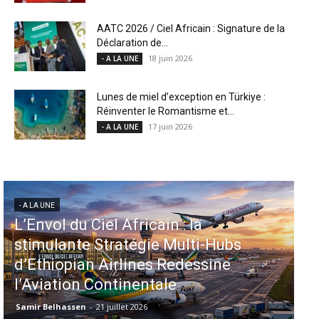
AATC 2026 / Ciel Africain : Signature de la
Déclaration de...
18 juin 2026
- A LA UNE
Lunes de miel d’exception en Türkiye :
Réinventer le Romantisme et...
17 juin 2026
- A LA UNE
- A LA UNE
Aéroports US : les États-Unis
injectent 870 millions de dollars
dans 339 projets, Los Angeles et
Miami en tête
Samir Belhassen
-
6 août 2026