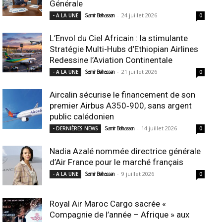
Générale
-
24 juillet 2026
- A LA UNE
Samir Belhassen
0
L’Envol du Ciel Africain : la stimulante
Stratégie Multi-Hubs d’Ethiopian Airlines
Redessine l’Aviation Continentale
-
21 juillet 2026
- A LA UNE
Samir Belhassen
0
Aircalin sécurise le financement de son
premier Airbus A350‑900, sans argent
public calédonien
-
14 juillet 2026
- DERNIÈRES NEWS
Samir Belhassen
0
Nadia Azalé nommée directrice générale
d’Air France pour le marché français
-
9 juillet 2026
- A LA UNE
Samir Belhassen
0
Royal Air Maroc Cargo sacrée «
Compagnie de l’année – Afrique » aux