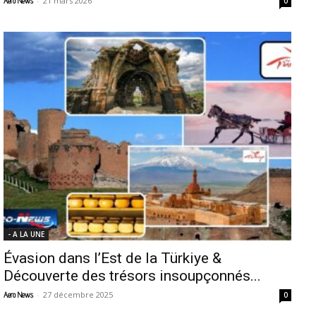
-
21 mars 2026
Aero News
0
- A LA UNE
Évasion dans l’Est de la Türkiye &
Découverte des trésors insoupçonnés...
-
27 décembre 2025
Aero News
0