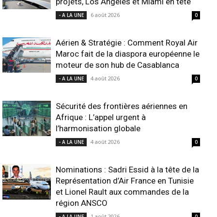
projets, Los Angeles et Miami en tête
6 août 2026
- A LA UNE
0
Aérien & Stratégie : Comment Royal Air
Maroc fait de la diaspora européenne le
moteur de son hub de Casablanca
4 août 2026
- A LA UNE
0
Sécurité des frontières aériennes en
Afrique : L’appel urgent à
l’harmonisation globale
4 août 2026
- A LA UNE
0
Nominations : Sadri Essid à la tête de la
Représentation d’Air France en Tunisie
et Lionel Rault aux commandes de la
région ANSCO
1 août 2026
- A LA UNE
0