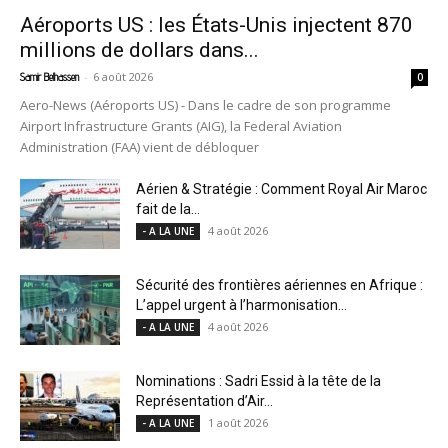
Aéroports US : les États-Unis injectent 870
millions de dollars dans...
-
6 août 2026
Samir Belhassen
0
Aero-News (Aéroports US) - Dans le cadre de son programme
Airport Infrastructure Grants (AIG), la Federal Aviation
Administration (FAA) vient de débloquer
Aérien & Stratégie : Comment Royal Air Maroc
fait de la...
4 août 2026
- A LA UNE
Sécurité des frontières aériennes en Afrique :
L’appel urgent à l’harmonisation...
4 août 2026
- A LA UNE
Nominations : Sadri Essid à la tête de la
Représentation d’Air...
1 août 2026
- A LA UNE