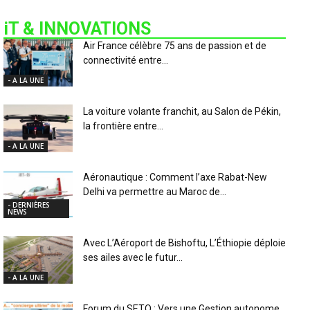
iT & INNOVATIONS
Air France célèbre 75 ans de passion et de
connectivité entre...
- A LA UNE
La voiture volante franchit, au Salon de Pékin,
la frontière entre...
- A LA UNE
Aéronautique : Comment l’axe Rabat-New
Delhi va permettre au Maroc de...
- DERNIÈRES
NEWS
Avec L’Aéroport de Bishoftu, L’Éthiopie déploie
ses ailes avec le futur...
- A LA UNE
Forum du SETO : Vers une Gestion autonome