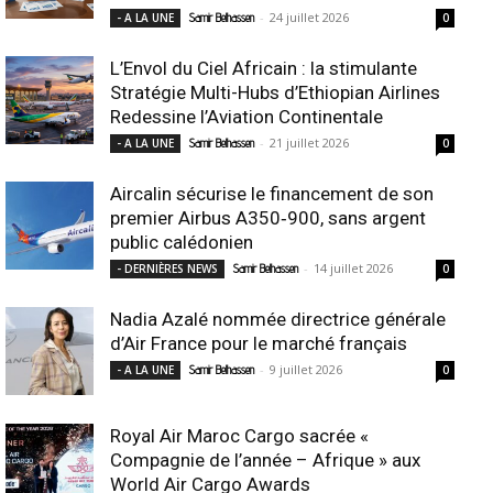
-
24 juillet 2026
- A LA UNE
Samir Belhassen
0
L’Envol du Ciel Africain : la stimulante
Stratégie Multi-Hubs d’Ethiopian Airlines
Redessine l’Aviation Continentale
-
21 juillet 2026
- A LA UNE
Samir Belhassen
0
Aircalin sécurise le financement de son
premier Airbus A350‑900, sans argent
public calédonien
-
14 juillet 2026
- DERNIÈRES NEWS
Samir Belhassen
0
Nadia Azalé nommée directrice générale
d’Air France pour le marché français
-
9 juillet 2026
- A LA UNE
Samir Belhassen
0
Royal Air Maroc Cargo sacrée «
Compagnie de l’année – Afrique » aux
World Air Cargo Awards