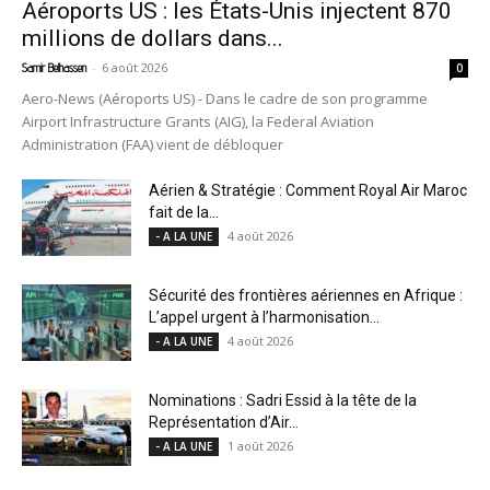
Aéroports US : les États-Unis injectent 870
millions de dollars dans...
-
6 août 2026
Samir Belhassen
0
Aero-News (Aéroports US) - Dans le cadre de son programme
Airport Infrastructure Grants (AIG), la Federal Aviation
Administration (FAA) vient de débloquer
Aérien & Stratégie : Comment Royal Air Maroc
fait de la...
4 août 2026
- A LA UNE
Sécurité des frontières aériennes en Afrique :
L’appel urgent à l’harmonisation...
4 août 2026
- A LA UNE
Nominations : Sadri Essid à la tête de la
Représentation d’Air...
1 août 2026
- A LA UNE