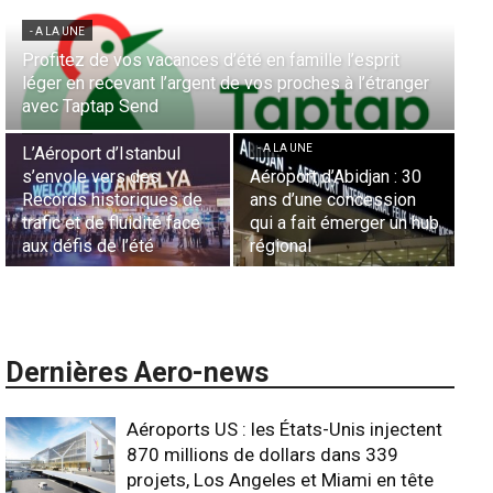
- A LA UNE
Aérien & Stratégie : Comment Royal Air Maroc fait de
la diaspora européenne le moteur de son hub de
- A LA UNE
Casablanca
Nominations : Sadri
Essid à la tête de la
- A LA UNE
Représentation d’Air
Sécurité des frontières
France en Tunisie et
aériennes en Afrique :
Lionel Rault aux
L’appel urgent à
commandes de la région
l’harmonisation globale
ANSCO
Dernières Aero-news
Aéroports US : les États-Unis injectent
870 millions de dollars dans 339
projets, Los Angeles et Miami en tête