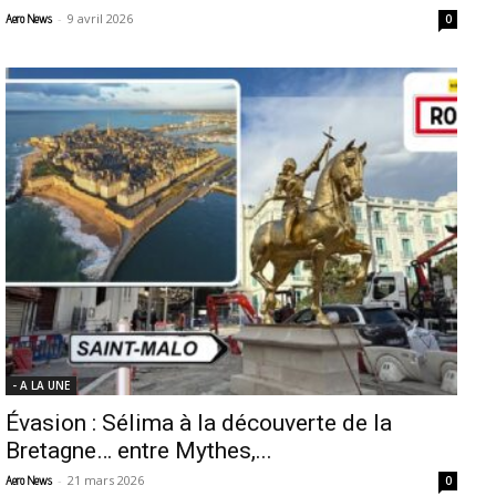
-
9 avril 2026
Aero News
0
- A LA UNE
Évasion : Sélima à la découverte de la
Bretagne… entre Mythes,...
-
21 mars 2026
Aero News
0