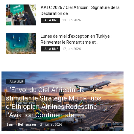
AATC 2026 / Ciel Africain : Signature de la
Déclaration de...
18 juin 2026
- A LA UNE
Lunes de miel d’exception en Türkiye :
Réinventer le Romantisme et...
17 juin 2026
- A LA UNE
- A LA UNE
Aéroports US : les États-Unis
injectent 870 millions de dollars
dans 339 projets, Los Angeles et
Miami en tête
Samir Belhassen
-
6 août 2026