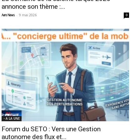
annonce son thème :...
-
9 mai 2026
Aero News
0
- A LA UNE
Forum du SETO : Vers une Gestion
autonome des flux et...