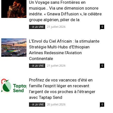
Un Voyage sans Frontières en
musique… Via une dimension sonore
inédite. « Gnawa Diffusion », le célèbre
groupe algérien, pilier de la
21 juillet 2026
- A LA UNE
0
L’Envol du Ciel Africain : la stimulante
Stratégie Multi-Hubs d’Ethiopian
Airlines Redessine l’Aviation
Continentale
21 juillet 2026
- A LA UNE
0
Profitez de vos vacances d’été en
famille l’esprit léger en recevant
l’argent de vos proches à l’étranger
avec Taptap Send
20 juillet 2026
- A LA UNE
0