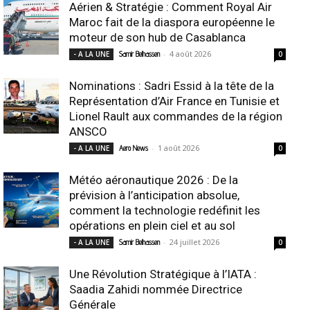
Aérien & Stratégie : Comment Royal Air
Maroc fait de la diaspora européenne le
moteur de son hub de Casablanca
-
4 août 2026
- A LA UNE
Samir Belhassen
0
Nominations : Sadri Essid à la tête de la
Représentation d’Air France en Tunisie et
Lionel Rault aux commandes de la région
ANSCO
-
1 août 2026
- A LA UNE
Aero News
0
Météo aéronautique 2026 : De la
prévision à l’anticipation absolue,
comment la technologie redéfinit les
opérations en plein ciel et au sol
-
24 juillet 2026
- A LA UNE
Samir Belhassen
0
Une Révolution Stratégique à l’IATA :
Saadia Zahidi nommée Directrice
Générale