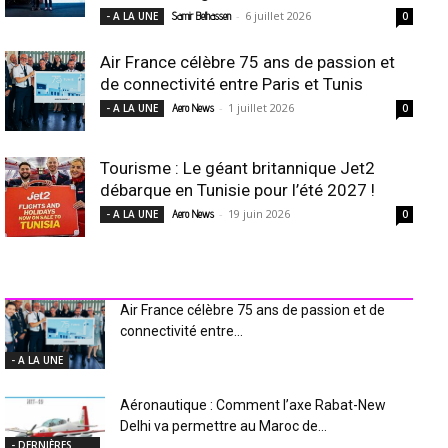
-
6 juillet 2026
- A LA UNE
Samir Belhassen
0
Air France célèbre 75 ans de passion et
de connectivité entre Paris et Tunis
-
1 juillet 2026
- A LA UNE
Aero News
0
Tourisme : Le géant britannique Jet2
débarque en Tunisie pour l’été 2027 !
-
19 juin 2026
- A LA UNE
Aero News
0
INDUSTRIE Aéro
Air France célèbre 75 ans de passion et de
connectivité entre...
- A LA UNE
Aéronautique : Comment l’axe Rabat-New
Delhi va permettre au Maroc de...
- DERNIÈRES