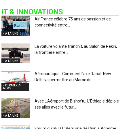
iT & INNOVATIONS
Air France célèbre 75 ans de passion et de
connectivité entre...
- A LA UNE
La voiture volante franchit, au Salon de Pékin,
la frontière entre...
- A LA UNE
Aéronautique : Comment l’axe Rabat-New
Delhi va permettre au Maroc de...
- DERNIÈRES
NEWS
Avec L’Aéroport de Bishoftu, L’Éthiopie déploie
ses ailes avec le futur...
- A LA UNE
Forum du SETO : Vers une Gestion autonome