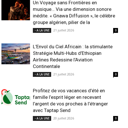
Un Voyage sans Frontières en
musique… Via une dimension sonore
inédite. « Gnawa Diffusion », le célèbre
groupe algérien, pilier de la
21 juillet 2026
- A LA UNE
0
L’Envol du Ciel Africain : la stimulante
Stratégie Multi-Hubs d’Ethiopian
Airlines Redessine l’Aviation
Continentale
21 juillet 2026
- A LA UNE
0
Profitez de vos vacances d’été en
famille l’esprit léger en recevant
l’argent de vos proches à l’étranger
avec Taptap Send
20 juillet 2026
- A LA UNE
0