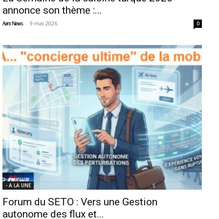
annonce son thème :...
-
9 mai 2026
Aero News
0
- A LA UNE
Forum du SETO : Vers une Gestion
autonome des flux et...