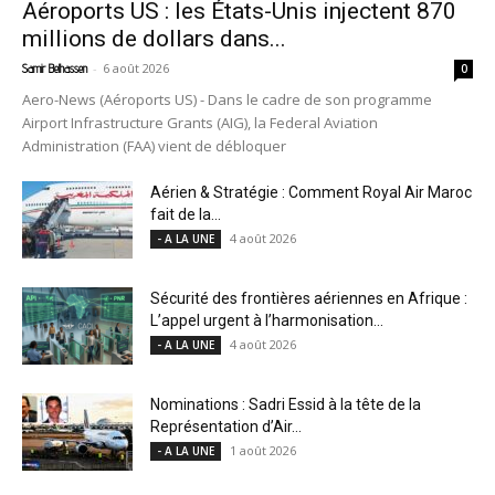
Aéroports US : les États-Unis injectent 870
millions de dollars dans...
-
6 août 2026
Samir Belhassen
0
Aero-News (Aéroports US) - Dans le cadre de son programme
Airport Infrastructure Grants (AIG), la Federal Aviation
Administration (FAA) vient de débloquer
Aérien & Stratégie : Comment Royal Air Maroc
fait de la...
4 août 2026
- A LA UNE
Sécurité des frontières aériennes en Afrique :
L’appel urgent à l’harmonisation...
4 août 2026
- A LA UNE
Nominations : Sadri Essid à la tête de la
Représentation d’Air...
1 août 2026
- A LA UNE