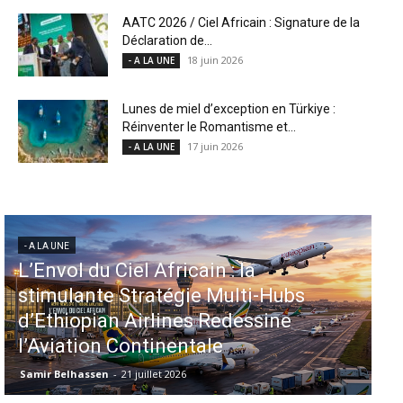
AATC 2026 / Ciel Africain : Signature de la
Déclaration de...
18 juin 2026
- A LA UNE
Lunes de miel d’exception en Türkiye :
Réinventer le Romantisme et...
17 juin 2026
- A LA UNE
- A LA UNE
Aéroports US : les États-Unis
injectent 870 millions de dollars
dans 339 projets, Los Angeles et
Miami en tête
Samir Belhassen
-
6 août 2026