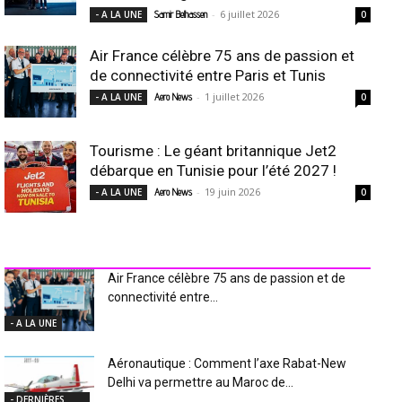
-
6 juillet 2026
- A LA UNE
Samir Belhassen
0
Air France célèbre 75 ans de passion et
de connectivité entre Paris et Tunis
-
1 juillet 2026
- A LA UNE
Aero News
0
Tourisme : Le géant britannique Jet2
débarque en Tunisie pour l’été 2027 !
-
19 juin 2026
- A LA UNE
Aero News
0
INDUSTRIE Aéro
Air France célèbre 75 ans de passion et de
connectivité entre...
- A LA UNE
Aéronautique : Comment l’axe Rabat-New
Delhi va permettre au Maroc de...
- DERNIÈRES