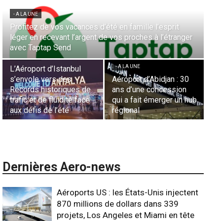
- A LA UNE
Aérien & Stratégie : Comment Royal Air Maroc fait de
la diaspora européenne le moteur de son hub de
- A LA UNE
Casablanca
Nominations : Sadri
Essid à la tête de la
- A LA UNE
Représentation d’Air
Sécurité des frontières
France en Tunisie et
aériennes en Afrique :
Lionel Rault aux
ub
L’appel urgent à
commandes de la région
l’harmonisation globale
ANSCO
Dernières Aero-news
Aéroports US : les États-Unis injectent
870 millions de dollars dans 339
projets, Los Angeles et Miami en tête