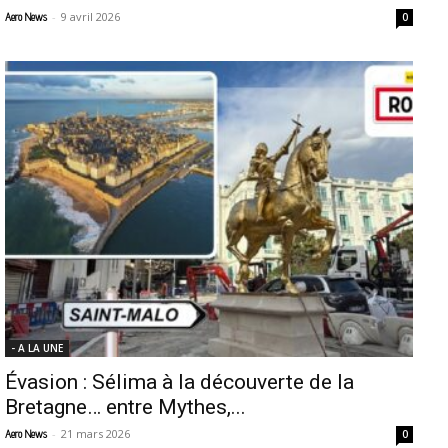
-
9 avril 2026
Aero News
0
- A LA UNE
Évasion : Sélima à la découverte de la
Bretagne… entre Mythes,...
-
21 mars 2026
Aero News
0