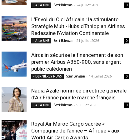
-
24 juillet 2026
- A LA UNE
Samir Belhassen
0
L’Envol du Ciel Africain : la stimulante
Stratégie Multi-Hubs d’Ethiopian Airlines
Redessine l’Aviation Continentale
-
21 juillet 2026
- A LA UNE
Samir Belhassen
0
Aircalin sécurise le financement de son
premier Airbus A350‑900, sans argent
public calédonien
-
14 juillet 2026
- DERNIÈRES NEWS
Samir Belhassen
0
Nadia Azalé nommée directrice générale
d’Air France pour le marché français
-
9 juillet 2026
- A LA UNE
Samir Belhassen
0
Royal Air Maroc Cargo sacrée «
Compagnie de l’année – Afrique » aux
World Air Cargo Awards