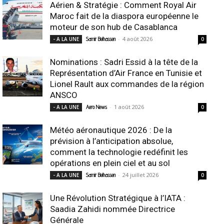
Aérien & Stratégie : Comment Royal Air
Maroc fait de la diaspora européenne le
moteur de son hub de Casablanca
-
4 août 2026
- A LA UNE
Samir Belhassen
0
Nominations : Sadri Essid à la tête de la
Représentation d’Air France en Tunisie et
Lionel Rault aux commandes de la région
ANSCO
-
1 août 2026
- A LA UNE
Aero News
0
Météo aéronautique 2026 : De la
prévision à l’anticipation absolue,
comment la technologie redéfinit les
opérations en plein ciel et au sol
-
24 juillet 2026
- A LA UNE
Samir Belhassen
0
Une Révolution Stratégique à l’IATA :
Saadia Zahidi nommée Directrice
Générale