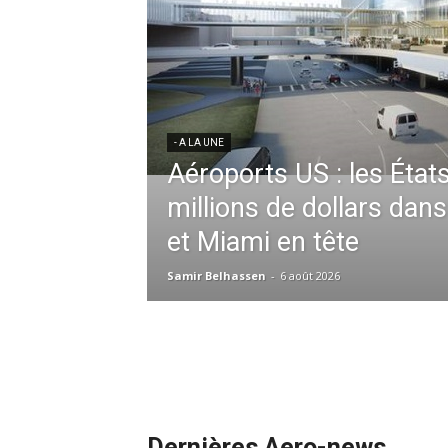
res aériennes en
ent à l’harmonisation
- A LA UNE
Météo aéronautique 2026
l’anticipation absolue,
ssid à la tête de la
redéfinit les opérations 
 France en Tunisie et
mmandes de la région
Samir Belhassen
-
24 juillet 2026
Dernières Aero-news