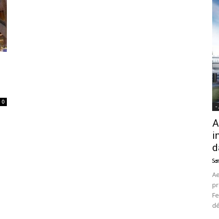
News
0
-
A
i
d
Sam
Ae
pr
Fe
d