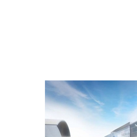
 Comment Royal Air
spora européenne le
de Casablanca