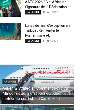
AATC 2026 / Ciel Africain :
Signature de la Déclaration de...
18 juin 2026
- A LA UNE
Lunes de miel d’exception en
Türkiye : Réinventer le
Romantisme et...
17 juin 2026
- A LA UNE
- A LA UNE
Une Révolution Stratégique à l’IATA :
Saadia Zahidi nommée Directrice
Générale