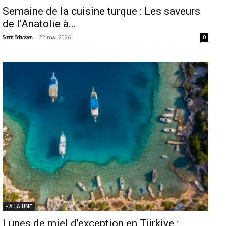
Semaine de la cuisine turque : Les saveurs
de l’Anatolie à...
-
22 mai 2026
Samir Belhassen
0
- A LA UNE
Lunes de miel d’exception en Türkiye :