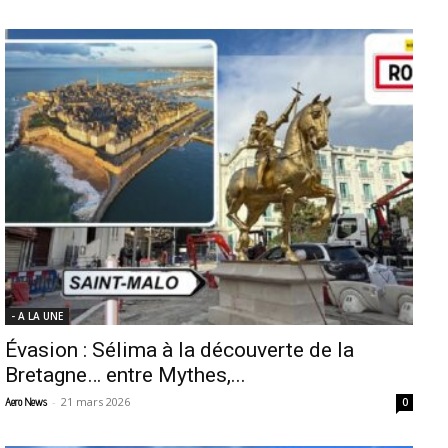
- A LA UNE
Évasion : Sélima à la découverte de la
Bretagne… entre Mythes,...
-
21 mars 2026
Aero News
0