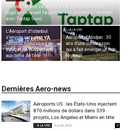
sprit
Aérien & Stratégie : Comment Royal Air Maroc fait 
’étranger
la diaspora européenne le moteur de son hub de
- A LA UNE
Casablanca
Nominations : Sadri
Essid à la tête de la
- A LA UNE
Représentation d’Air
jan : 30
Sécurité des frontières
France en Tunisie et
ession
aériennes en Afrique :
Lionel Rault aux
ger un hub
L’appel urgent à
commandes de la ré
l’harmonisation globale
ANSCO
Dernières Aero-news
Aéroports US : les États-Unis injectent
870 millions de dollars dans 339
projets, Los Angeles et Miami en tête
6 août 2026
- A LA UNE
0