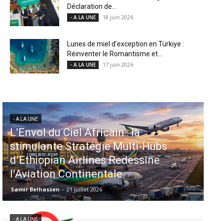
Déclaration de...
18 juin 2026
- A LA UNE
Lunes de miel d’exception en Türkiye :
Réinventer le Romantisme et...
17 juin 2026
- A LA UNE
- A LA UNE
Aéroports US : les États-Unis
s
injectent 870 millions de dollars
dans 339 projets, Los Angeles et
Miami en tête
Samir Belhassen
-
6 août 2026
- A LA UNE