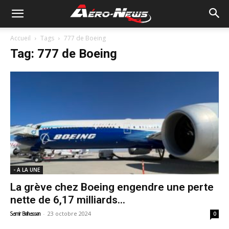
Accueil
Tags
777 de Boeing
Tag: 777 de Boeing
- A LA UNE
La grève chez Boeing engendre une perte
nette de 6,17 milliards...
-
23 octobre 2024
Samir Belhassen
0