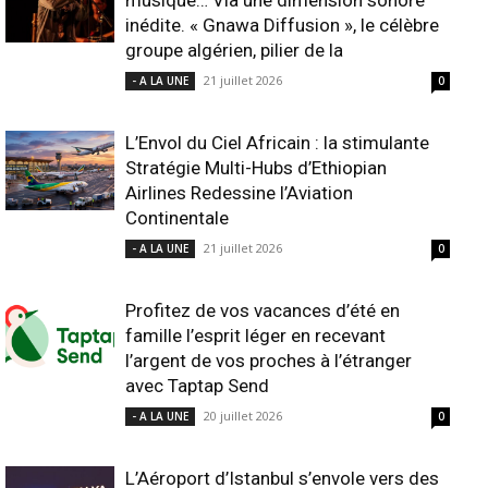
musique… Via une dimension sonore
inédite. « Gnawa Diffusion », le célèbre
groupe algérien, pilier de la
21 juillet 2026
- A LA UNE
0
L’Envol du Ciel Africain : la stimulante
Stratégie Multi-Hubs d’Ethiopian
Airlines Redessine l’Aviation
Continentale
21 juillet 2026
- A LA UNE
0
Profitez de vos vacances d’été en
famille l’esprit léger en recevant
l’argent de vos proches à l’étranger
avec Taptap Send
20 juillet 2026
- A LA UNE
0
L’Aéroport d’Istanbul s’envole vers des