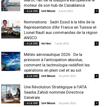
moteur de son hub de Casablanca
-
4 août 2026
- A LA UNE
Samir Belhassen
0
Nominations : Sadri Essid à la tête de la
Représentation d’Air France en Tunisie et
Lionel Rault aux commandes de la région
ANSCO
-
1 août 2026
- A LA UNE
Aero News
0
Météo aéronautique 2026 : De la
prévision à l’anticipation absolue,
comment la technologie redéfinit les
opérations en plein ciel et au sol
-
24 juillet 2026
- A LA UNE
Samir Belhassen
0
Une Révolution Stratégique à l’IATA :
Saadia Zahidi nommée Directrice
Générale
-
24 juillet 2026
- A LA UNE
Samir Belhassen
0