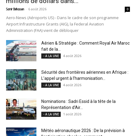
millions de dollars dans...
-
6 août 2026
Samir Belhassen
0
Aero-News (Aéroports US) - Dans le cadre de son programme
Airport Infrastructure Grants (AIG), la Federal Aviation
Administration (FAA) vient de débloquer
Aérien & Stratégie : Comment Royal Air Maroc
fait de la...
4 août 2026
- A LA UNE
Sécurité des frontières aériennes en Afrique :
L’appel urgent à l’harmonisation...
4 août 2026
- A LA UNE
Nominations : Sadri Essid à la tête de la
Représentation d’Air...
1 août 2026
- A LA UNE
Météo aéronautique 2026 : De la prévision à