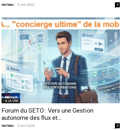
-
9 mai 2026
Aero News
0
- A LA UNE
Forum du SETO : Vers une Gestion
autonome des flux et...
-
9 avril 2026
Aero News
0