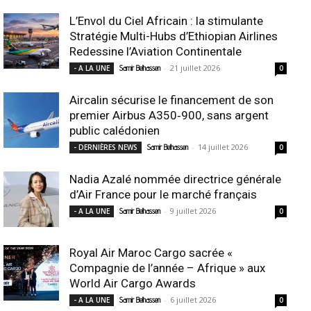
L’Envol du Ciel Africain : la stimulante
Stratégie Multi-Hubs d’Ethiopian Airlines
Redessine l’Aviation Continentale
-
21 juillet 2026
- A LA UNE
Samir Belhassen
0
Aircalin sécurise le financement de son
premier Airbus A350‑900, sans argent
public calédonien
-
14 juillet 2026
- DERNIÈRES NEWS
Samir Belhassen
0
Nadia Azalé nommée directrice générale
d’Air France pour le marché français
-
9 juillet 2026
- A LA UNE
Samir Belhassen
0
Royal Air Maroc Cargo sacrée «
Compagnie de l’année – Afrique » aux
World Air Cargo Awards
-
6 juillet 2026
- A LA UNE
Samir Belhassen
0