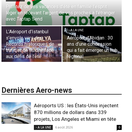
Aérien & Stratégie : Comment Royal Air Maroc fait de
la diaspora européenne le moteur de son hub de
- A LA UNE
Casablanca
Nominations : Sadri
Essid à la tête de la
- A LA UNE
Représentation d’Air
Sécurité des frontières
France en Tunisie et
aériennes en Afrique :
Lionel Rault aux
L’appel urgent à
commandes de la région
l’harmonisation globale
ANSCO
Dernières Aero-news
Aéroports US : les États-Unis injectent
870 millions de dollars dans 339
projets, Los Angeles et Miami en tête
6 août 2026
- A LA UNE
0