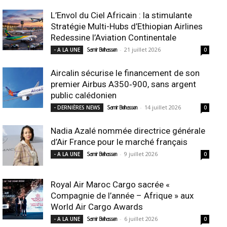
L’Envol du Ciel Africain : la stimulante
Stratégie Multi-Hubs d’Ethiopian Airlines
Redessine l’Aviation Continentale
-
21 juillet 2026
- A LA UNE
Samir Belhassen
0
Aircalin sécurise le financement de son
premier Airbus A350‑900, sans argent
public calédonien
-
14 juillet 2026
- DERNIÈRES NEWS
Samir Belhassen
0
Nadia Azalé nommée directrice générale
d’Air France pour le marché français
-
9 juillet 2026
- A LA UNE
Samir Belhassen
0
Royal Air Maroc Cargo sacrée «
Compagnie de l’année – Afrique » aux
World Air Cargo Awards
-
6 juillet 2026
- A LA UNE
Samir Belhassen
0