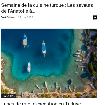
Semaine de la cuisine turque : Les saveurs
de l’Anatolie à...
-
22 mai 2026
Samir Belhassen
0
- A LA UNE
Lunes de miel d’exception en Türkiye :