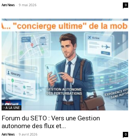
-
9 mai 2026
Aero News
0
- A LA UNE
Forum du SETO : Vers une Gestion
autonome des flux et...
-
9 avril 2026
Aero News
0