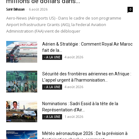
millions de dollars dans...
-
6 août 2026
Samir Belhassen
0
Aero-News (Aéroports US) - Dans le cadre de son programme
Airport Infrastructure Grants (AIG), la Federal Aviation
Administration (FAA) vient de débloquer
Aérien & Stratégie : Comment Royal Air Maroc
fait de la...
4 août 2026
- A LA UNE
Sécurité des frontières aériennes en Afrique :
L’appel urgent à l’harmonisation...
4 août 2026
- A LA UNE
Nominations : Sadri Essid à la tête de la
Représentation d’Air...
1 août 2026
- A LA UNE
Météo aéronautique 2026 : De la prévision à