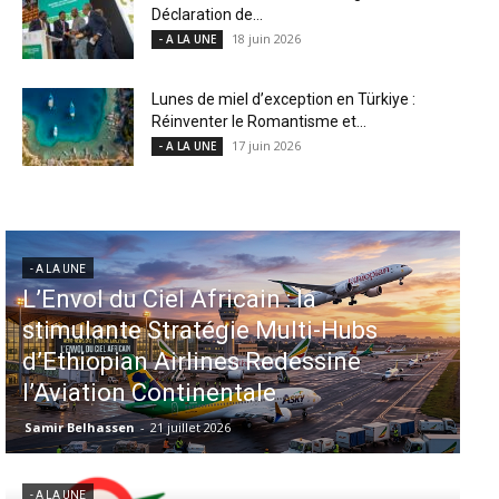
Déclaration de...
18 juin 2026
- A LA UNE
Lunes de miel d’exception en Türkiye :
Réinventer le Romantisme et...
17 juin 2026
- A LA UNE
- A LA UNE
Aéroports US : les États-Unis
injectent 870 millions de dollars
dans 339 projets, Los Angeles et
Miami en tête
Samir Belhassen
-
6 août 2026
- A LA UNE