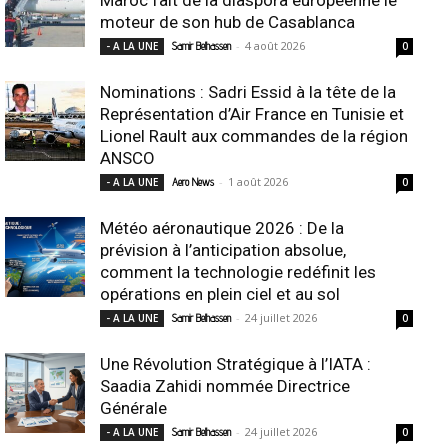
moteur de son hub de Casablanca
-
4 août 2026
- A LA UNE
Samir Belhassen
0
Nominations : Sadri Essid à la tête de la
Représentation d’Air France en Tunisie et
Lionel Rault aux commandes de la région
ANSCO
-
1 août 2026
- A LA UNE
Aero News
0
Météo aéronautique 2026 : De la
prévision à l’anticipation absolue,
comment la technologie redéfinit les
opérations en plein ciel et au sol
-
24 juillet 2026
- A LA UNE
Samir Belhassen
0
Une Révolution Stratégique à l’IATA :
Saadia Zahidi nommée Directrice
Générale
-
24 juillet 2026
- A LA UNE
Samir Belhassen
0