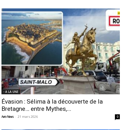
- A LA UNE
Évasion : Sélima à la découverte de la
Bretagne… entre Mythes,...
-
21 mars 2026
Aero News
0