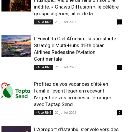
musique… Via une dimension sonore
inédite. « Gnawa Diffusion », le célèbre
groupe algérien, pilier de la
21 juillet 2026
- A LA UNE
0
L’Envol du Ciel Africain : la stimulante
Stratégie Multi-Hubs d’Ethiopian
Airlines Redessine l’Aviation
Continentale
21 juillet 2026
- A LA UNE
0
Profitez de vos vacances d’été en
famille l’esprit léger en recevant
l’argent de vos proches à l’étranger
avec Taptap Send
20 juillet 2026
- A LA UNE
0
L’Aéroport d’Istanbul s’envole vers des