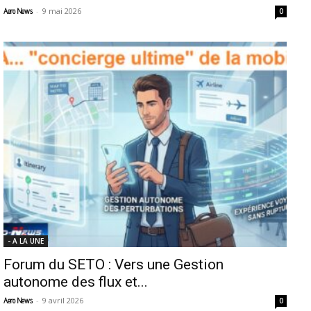
-
9 mai 2026
Aero News
0
- A LA UNE
Forum du SETO : Vers une Gestion
autonome des flux et...
-
9 avril 2026
Aero News
0