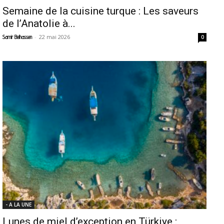
Semaine de la cuisine turque : Les saveurs
de l’Anatolie à...
-
22 mai 2026
Samir Belhassen
0
- A LA UNE
Lunes de miel d’exception en Türkiye :