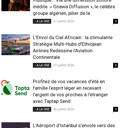
musique… Via une dimension sonore
inédite. « Gnawa Diffusion », le célèbre
groupe algérien, pilier de la
21 juillet 2026
- A LA UNE
0
L’Envol du Ciel Africain : la stimulante
Stratégie Multi-Hubs d’Ethiopian
Airlines Redessine l’Aviation
Continentale
21 juillet 2026
- A LA UNE
0
Profitez de vos vacances d’été en
famille l’esprit léger en recevant
l’argent de vos proches à l’étranger
avec Taptap Send
20 juillet 2026
- A LA UNE
0
L’Aéroport d’Istanbul s’envole vers des