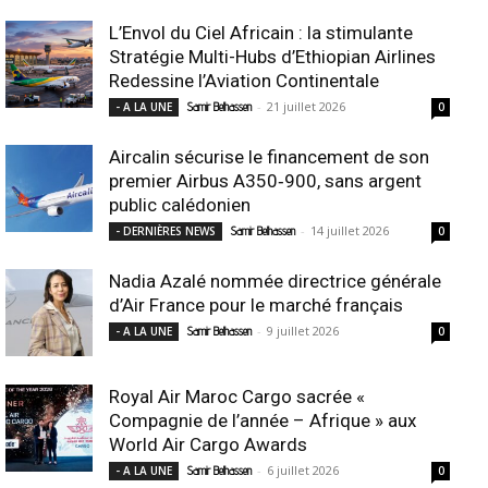
L’Envol du Ciel Africain : la stimulante
Stratégie Multi-Hubs d’Ethiopian Airlines
Redessine l’Aviation Continentale
-
21 juillet 2026
- A LA UNE
Samir Belhassen
0
Aircalin sécurise le financement de son
premier Airbus A350‑900, sans argent
public calédonien
-
14 juillet 2026
- DERNIÈRES NEWS
Samir Belhassen
0
Nadia Azalé nommée directrice générale
d’Air France pour le marché français
-
9 juillet 2026
- A LA UNE
Samir Belhassen
0
Royal Air Maroc Cargo sacrée «
Compagnie de l’année – Afrique » aux
World Air Cargo Awards
-
6 juillet 2026
- A LA UNE
Samir Belhassen
0