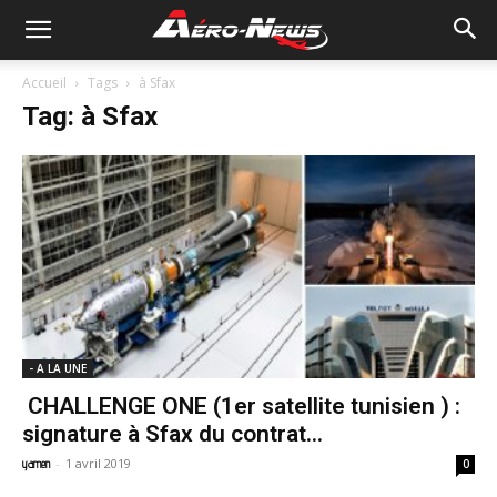
Accueil
Tags
à Sfax
Tag: à Sfax
- A LA UNE
CHALLENGE ONE (1er satellite tunisien ) :
signature à Sfax du contrat...
-
1 avril 2019
yamen
0