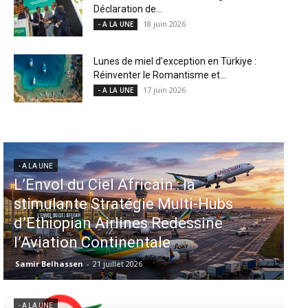
Déclaration de...
18 juin 2026
- A LA UNE
Lunes de miel d’exception en Türkiye :
Réinventer le Romantisme et...
17 juin 2026
- A LA UNE
- A LA UNE
Aéroports US : les États-Unis
injectent 870 millions de dollars
dans 339 projets, Los Angeles et
Miami en tête
Samir Belhassen
-
6 août 2026
- A LA UNE