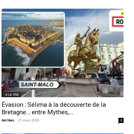
- A LA UNE
Évasion : Sélima à la découverte de la
Bretagne… entre Mythes,...
-
21 mars 2026
Aero News
0