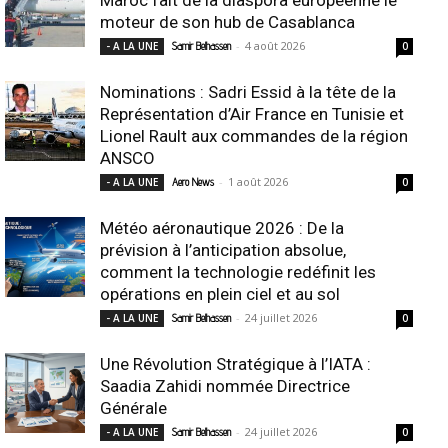
moteur de son hub de Casablanca
-
4 août 2026
- A LA UNE
Samir Belhassen
0
Nominations : Sadri Essid à la tête de la
Représentation d’Air France en Tunisie et
Lionel Rault aux commandes de la région
ANSCO
-
1 août 2026
- A LA UNE
Aero News
0
Météo aéronautique 2026 : De la
prévision à l’anticipation absolue,
comment la technologie redéfinit les
opérations en plein ciel et au sol
-
24 juillet 2026
- A LA UNE
Samir Belhassen
0
Une Révolution Stratégique à l’IATA :
Saadia Zahidi nommée Directrice
Générale
-
24 juillet 2026
- A LA UNE
Samir Belhassen
0