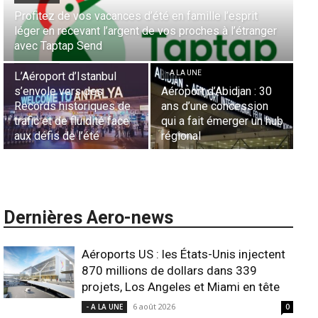
Aérien & Stratégie : Comment Royal Air Maroc fait de
la diaspora européenne le moteur de son hub de
- A LA UNE
Casablanca
Nominations : Sadri
Essid à la tête de la
- A LA UNE
Représentation d’Air
Sécurité des frontières
France en Tunisie et
aériennes en Afrique :
Lionel Rault aux
L’appel urgent à
commandes de la région
l’harmonisation globale
ANSCO
Dernières Aero-news
Aéroports US : les États-Unis injectent
870 millions de dollars dans 339
projets, Los Angeles et Miami en tête
6 août 2026
- A LA UNE
0