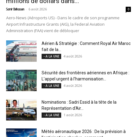
millions de dollars dans...
-
6 août 2026
Samir Belhassen
0
Aero-News (Aéroports US) - Dans le cadre de son programme
Airport Infrastructure Grants (AIG), la Federal Aviation
Administration (FAA) vient de débloquer
Aérien & Stratégie : Comment Royal Air Maroc
fait de la...
4 août 2026
- A LA UNE
Sécurité des frontières aériennes en Afrique :
L’appel urgent à l’harmonisation...
4 août 2026
- A LA UNE
Nominations : Sadri Essid à la tête de la
Représentation d’Air...
1 août 2026
- A LA UNE
Météo aéronautique 2026 : De la prévision à