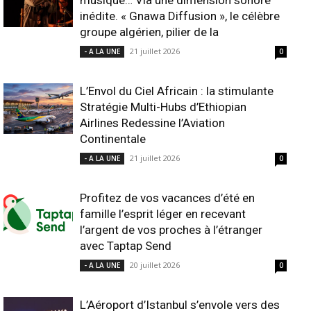
musique… Via une dimension sonore
inédite. « Gnawa Diffusion », le célèbre
groupe algérien, pilier de la
21 juillet 2026
- A LA UNE
0
L’Envol du Ciel Africain : la stimulante
Stratégie Multi-Hubs d’Ethiopian
Airlines Redessine l’Aviation
Continentale
21 juillet 2026
- A LA UNE
0
Profitez de vos vacances d’été en
famille l’esprit léger en recevant
l’argent de vos proches à l’étranger
avec Taptap Send
20 juillet 2026
- A LA UNE
0
L’Aéroport d’Istanbul s’envole vers des