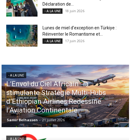
Déclaration de...
18 juin 2026
- A LA UNE
Lunes de miel d’exception en Türkiye :
Réinventer le Romantisme et...
17 juin 2026
- A LA UNE
- A LA UNE
Aéroports US : les États-Unis
injectent 870 millions de dollars
dans 339 projets, Los Angeles et
Miami en tête
Samir Belhassen
-
6 août 2026
- A LA UNE