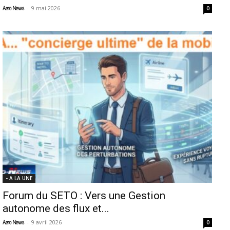
-
9 mai 2026
Aero News
0
- A LA UNE
Forum du SETO : Vers une Gestion
autonome des flux et...
-
9 avril 2026
Aero News
0