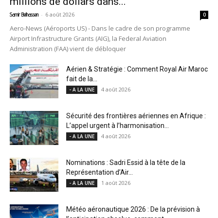
millions de dollars dans...
-
6 août 2026
Samir Belhassen
0
Aero-News (Aéroports US) - Dans le cadre de son programme
Airport Infrastructure Grants (AIG), la Federal Aviation
Administration (FAA) vient de débloquer
Aérien & Stratégie : Comment Royal Air Maroc
fait de la...
4 août 2026
- A LA UNE
Sécurité des frontières aériennes en Afrique :
L’appel urgent à l’harmonisation...
4 août 2026
- A LA UNE
Nominations : Sadri Essid à la tête de la
Représentation d’Air...
1 août 2026
- A LA UNE
Météo aéronautique 2026 : De la prévision à