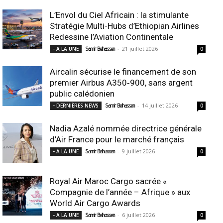
L’Envol du Ciel Africain : la stimulante
Stratégie Multi-Hubs d’Ethiopian Airlines
Redessine l’Aviation Continentale
-
21 juillet 2026
- A LA UNE
Samir Belhassen
0
Aircalin sécurise le financement de son
premier Airbus A350‑900, sans argent
public calédonien
-
14 juillet 2026
- DERNIÈRES NEWS
Samir Belhassen
0
Nadia Azalé nommée directrice générale
d’Air France pour le marché français
-
9 juillet 2026
- A LA UNE
Samir Belhassen
0
Royal Air Maroc Cargo sacrée «
Compagnie de l’année – Afrique » aux
World Air Cargo Awards
-
6 juillet 2026
- A LA UNE
Samir Belhassen
0