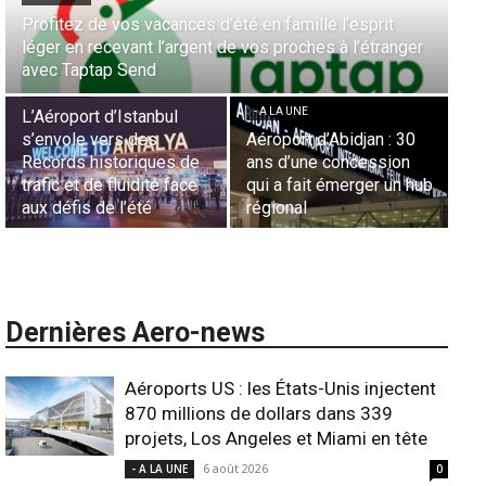
Aérien & Stratégie : Comment Royal Air Maroc fait de
nger
la diaspora européenne le moteur de son hub de
- A LA UNE
Casablanca
Nominations : Sadri
Essid à la tête de la
- A LA UNE
Représentation d’Air
 30
Sécurité des frontières
France en Tunisie et
on
aériennes en Afrique :
Lionel Rault aux
un hub
L’appel urgent à
commandes de la région
l’harmonisation globale
ANSCO
Dernières Aero-news
Aéroports US : les États-Unis injectent
870 millions de dollars dans 339
projets, Los Angeles et Miami en tête
6 août 2026
- A LA UNE
0