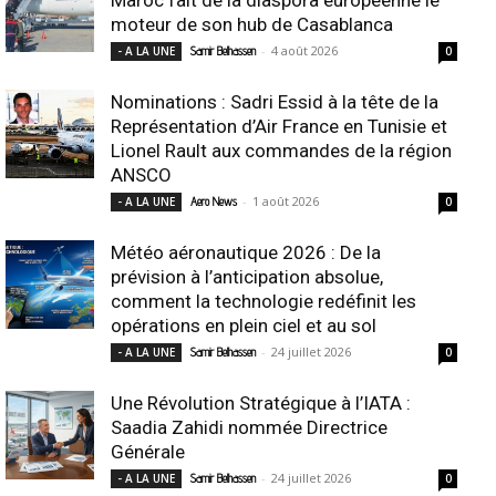
moteur de son hub de Casablanca
-
4 août 2026
- A LA UNE
Samir Belhassen
0
Nominations : Sadri Essid à la tête de la
Représentation d’Air France en Tunisie et
Lionel Rault aux commandes de la région
ANSCO
-
1 août 2026
- A LA UNE
Aero News
0
Météo aéronautique 2026 : De la
prévision à l’anticipation absolue,
comment la technologie redéfinit les
opérations en plein ciel et au sol
-
24 juillet 2026
- A LA UNE
Samir Belhassen
0
Une Révolution Stratégique à l’IATA :
Saadia Zahidi nommée Directrice
Générale
-
24 juillet 2026
- A LA UNE
Samir Belhassen
0