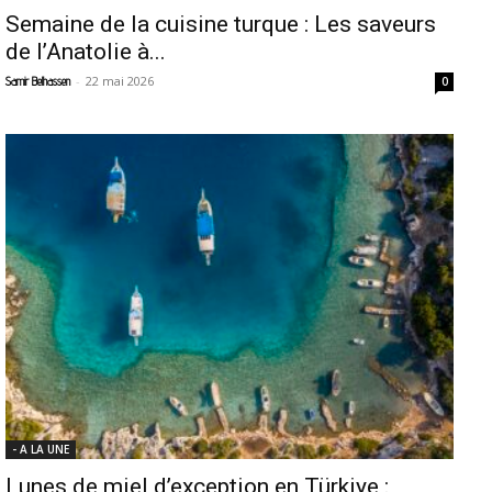
Semaine de la cuisine turque : Les saveurs
de l’Anatolie à...
-
22 mai 2026
Samir Belhassen
0
- A LA UNE
Lunes de miel d’exception en Türkiye :