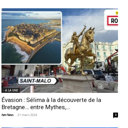
- A LA UNE
Évasion : Sélima à la découverte de la
Bretagne… entre Mythes,...
-
21 mars 2026
Aero News
0