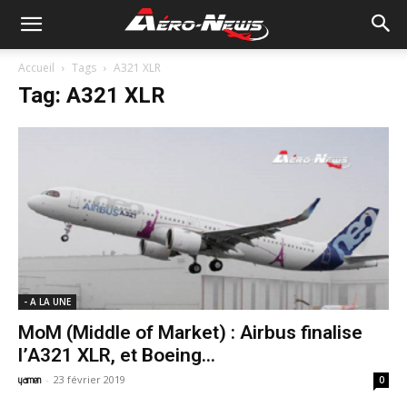
Accueil
Tags
A321 XLR
Tag: A321 XLR
- A LA UNE
MoM (Middle of Market) : Airbus finalise
l’A321 XLR, et Boeing...
-
23 février 2019
yamen
0