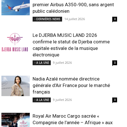
premier Airbus A350‑900, sans argent
public calédonien
14 juillet 2026
- DERNIÈRES NEWS
0
Le DJERBA MUSIC LAND 2026
confirme le statut de Djerba comme
capitale estivale de la musique
électronique
9 juillet 2026
- A LA UNE
0
Nadia Azalé nommée directrice
générale d’Air France pour le marché
français
9 juillet 2026
- A LA UNE
0
Royal Air Maroc Cargo sacrée «
Compagnie de l’année – Afrique » aux