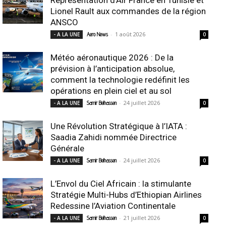
Représentation d’Air France en Tunisie et
Lionel Rault aux commandes de la région
ANSCO
-
1 août 2026
- A LA UNE
Aero News
0
Météo aéronautique 2026 : De la
prévision à l’anticipation absolue,
comment la technologie redéfinit les
opérations en plein ciel et au sol
-
24 juillet 2026
- A LA UNE
Samir Belhassen
0
Une Révolution Stratégique à l’IATA :
Saadia Zahidi nommée Directrice
Générale
-
24 juillet 2026
- A LA UNE
Samir Belhassen
0
L’Envol du Ciel Africain : la stimulante
Stratégie Multi-Hubs d’Ethiopian Airlines
Redessine l’Aviation Continentale
-
21 juillet 2026
- A LA UNE
Samir Belhassen
0