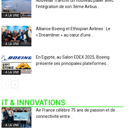
Nouvelair franchit un nouveau palier avec
l’intégration de son 3ème Airbus...
- A LA UNE
Alliance Boeing et Ethiopian Airlines : Le
« Dreamliner » au cœur d’une...
- A LA UNE
En Egypte, au Salon EDEX 2025, Boeing
présente ses principales plateformes...
- A LA UNE
iT & INNOVATIONS
Air France célèbre 75 ans de passion et de
connectivité entre...
- A LA UNE