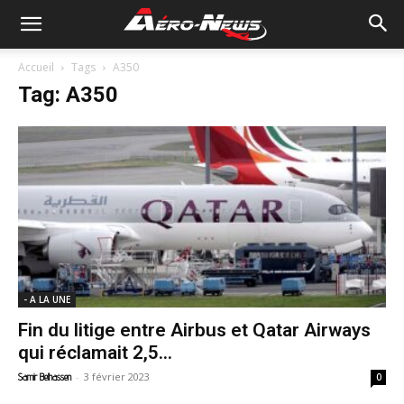
Accueil
Tags
A350
Tag: A350
- A LA UNE
Fin du litige entre Airbus et Qatar Airways
qui réclamait 2,5...
-
3 février 2023
Samir Belhassen
0