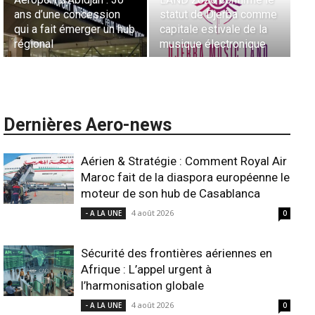
me
Lionel Rault aux
comment la technologie
a
commandes de la région
redéfinit les opérations
ANSCO
en plein ciel et au sol
Dernières Aero-news
Aérien & Stratégie : Comment Royal Air
Maroc fait de la diaspora européenne le
moteur de son hub de Casablanca
4 août 2026
- A LA UNE
0
Sécurité des frontières aériennes en
Afrique : L’appel urgent à
l’harmonisation globale
4 août 2026
- A LA UNE
0