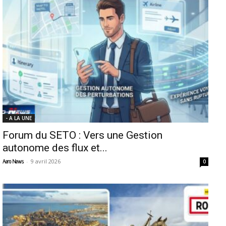
- A LA UNE
Forum du SETO : Vers une Gestion
autonome des flux et...
-
9 avril 2026
Aero News
0