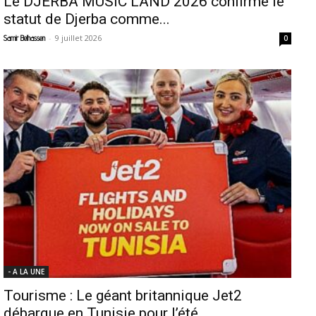
Le DJERBA MUSIC LAND 2026 confirme le
statut de Djerba comme...
-
9 juillet 2026
Samir Belhassen
0
- A LA UNE
Tourisme : Le géant britannique Jet2
débarque en Tunisie pour l’été...