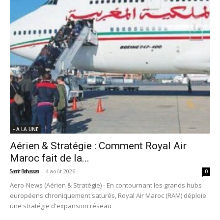
- A LA UNE
Aérien & Stratégie : Comment Royal Air
Maroc fait de la...
-
4 août 2026
Samir Belhassen
0
Aero-News (Aérien & Stratégie) - En contournant les grands hubs
européens chroniquement saturés, Royal Air Maroc (RAM) déploie
une stratégie d'expansion réseau