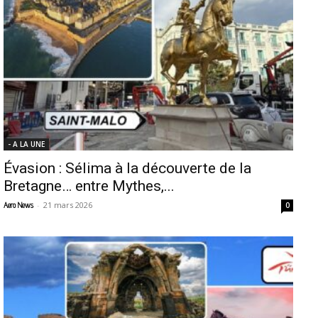
- A LA UNE
Évasion : Sélima à la découverte de la
Bretagne… entre Mythes,...
-
21 mars 2026
Aero News
0