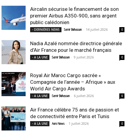
Aircalin sécurise le financement de son
premier Airbus A350‑900, sans argent
public calédonien
-
14 juillet 2026
- DERNIÈRES NEWS
Samir Belhassen
0
Nadia Azalé nommée directrice générale
d’Air France pour le marché français
-
9 juillet 2026
- A LA UNE
Samir Belhassen
0
Royal Air Maroc Cargo sacrée «
Compagnie de l’année – Afrique » aux
World Air Cargo Awards
-
6 juillet 2026
- A LA UNE
Samir Belhassen
0
Air France célèbre 75 ans de passion et
de connectivité entre Paris et Tunis
-
1 juillet 2026
- A LA UNE
Aero News
0