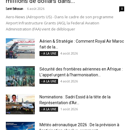
millions de dollars dans...
-
6 août 2026
Samir Belhassen
0
Aero-News (Aéroports US) - Dans le cadre de son programme
Airport Infrastructure Grants (AIG), la Federal Aviation
Administration (FAA) vient de débloquer
Aérien & Stratégie : Comment Royal Air Maroc
fait de la...
4 août 2026
- A LA UNE
Sécurité des frontières aériennes en Afrique :
L’appel urgent à l’harmonisation...
4 août 2026
- A LA UNE
Nominations : Sadri Essid à la tête de la
Représentation d’Air...
1 août 2026
- A LA UNE
Météo aéronautique 2026 : De la prévision à