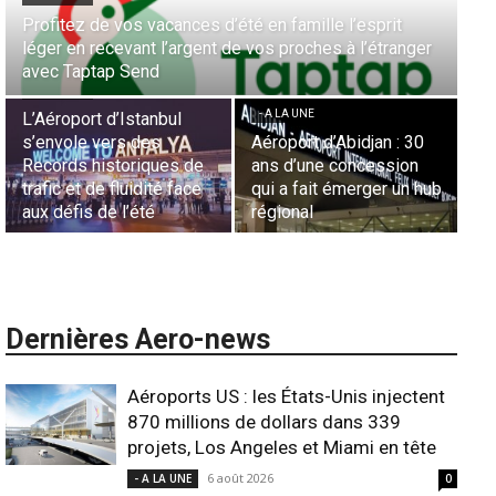
Aérien & Stratégie : Comment Royal Air Maroc fait de
la diaspora européenne le moteur de son hub de
- A LA UNE
Casablanca
Nominations : Sadri
Essid à la tête de la
- A LA UNE
Représentation d’Air
Sécurité des frontières
France en Tunisie et
aériennes en Afrique :
Lionel Rault aux
b
L’appel urgent à
commandes de la région
l’harmonisation globale
ANSCO
Dernières Aero-news
Aéroports US : les États-Unis injectent
870 millions de dollars dans 339
projets, Los Angeles et Miami en tête
6 août 2026
- A LA UNE
0