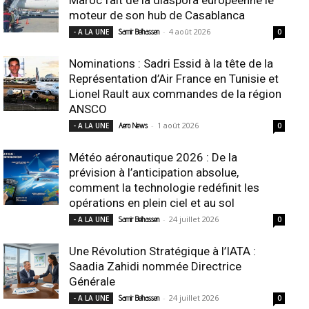
moteur de son hub de Casablanca
-
4 août 2026
- A LA UNE
Samir Belhassen
0
Nominations : Sadri Essid à la tête de la
Représentation d’Air France en Tunisie et
Lionel Rault aux commandes de la région
ANSCO
-
1 août 2026
- A LA UNE
Aero News
0
Météo aéronautique 2026 : De la
prévision à l’anticipation absolue,
comment la technologie redéfinit les
opérations en plein ciel et au sol
-
24 juillet 2026
- A LA UNE
Samir Belhassen
0
Une Révolution Stratégique à l’IATA :
Saadia Zahidi nommée Directrice
Générale
-
24 juillet 2026
- A LA UNE
Samir Belhassen
0