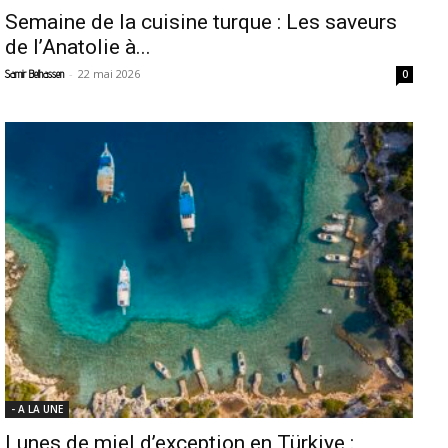
Semaine de la cuisine turque : Les saveurs
de l’Anatolie à...
-
22 mai 2026
Samir Belhassen
0
- A LA UNE
Lunes de miel d’exception en Türkiye :