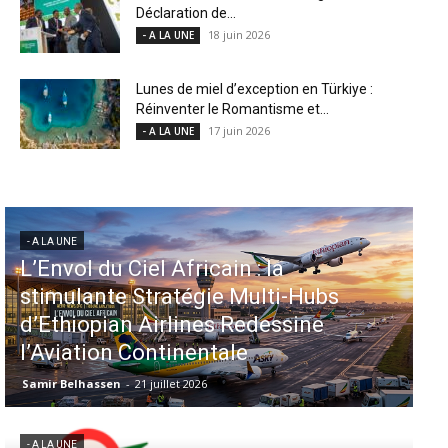
Déclaration de...
18 juin 2026
- A LA UNE
Lunes de miel d’exception en Türkiye :
Réinventer le Romantisme et...
17 juin 2026
- A LA UNE
- A LA UNE
Aéroports US : les États-Unis
injectent 870 millions de dollars
dans 339 projets, Los Angeles et
Miami en tête
Samir Belhassen
-
6 août 2026
- A LA UNE