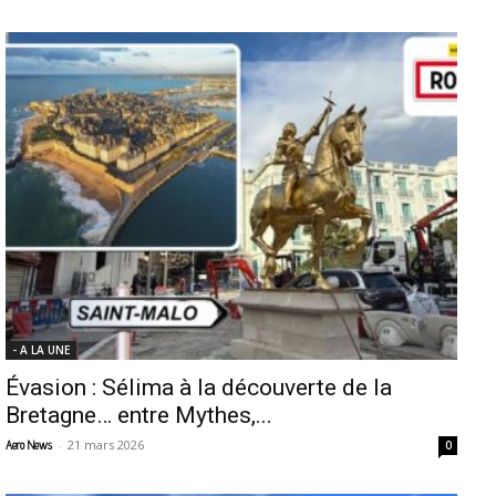
- A LA UNE
Évasion : Sélima à la découverte de la
Bretagne… entre Mythes,...
-
21 mars 2026
Aero News
0