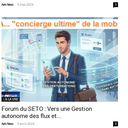
-
9 mai 2026
Aero News
0
- A LA UNE
Forum du SETO : Vers une Gestion
autonome des flux et...
-
9 avril 2026
Aero News
0