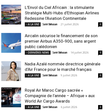
L’Envol du Ciel Africain : la stimulante
Stratégie Multi-Hubs d’Ethiopian Airlines
Redessine l’Aviation Continentale
-
21 juillet 2026
- A LA UNE
Samir Belhassen
0
Aircalin sécurise le financement de son
premier Airbus A350‑900, sans argent
public calédonien
-
14 juillet 2026
- DERNIÈRES NEWS
Samir Belhassen
0
Nadia Azalé nommée directrice générale
d’Air France pour le marché français
-
9 juillet 2026
- A LA UNE
Samir Belhassen
0
Royal Air Maroc Cargo sacrée «
Compagnie de l’année – Afrique » aux
World Air Cargo Awards
-
6 juillet 2026
- A LA UNE
Samir Belhassen
0