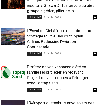
musique… Via une dimension sonore
inédite. « Gnawa Diffusion », le célèbre
groupe algérien, pilier de la
21 juillet 2026
- A LA UNE
0
L’Envol du Ciel Africain : la stimulante
Stratégie Multi-Hubs d’Ethiopian
Airlines Redessine l’Aviation
Continentale
21 juillet 2026
- A LA UNE
0
Profitez de vos vacances d’été en
famille l’esprit léger en recevant
l’argent de vos proches à l’étranger
avec Taptap Send
20 juillet 2026
- A LA UNE
0
L’Aéroport d’Istanbul s’envole vers des