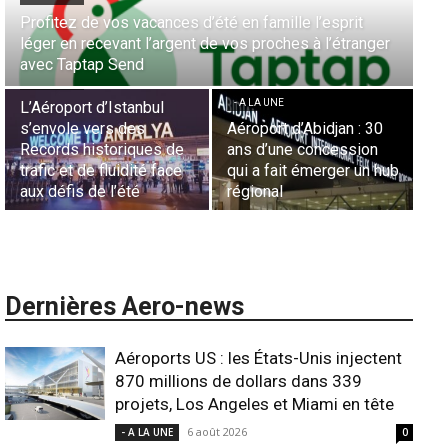
rit
Aérien & Stratégie : Comment Royal Air Maroc fait d
tranger
la diaspora européenne le moteur de son hub de
- A LA UNE
Casablanca
Nominations : Sadri
Essid à la tête de la
- A LA UNE
Représentation d’Air
n : 30
Sécurité des frontières
France en Tunisie et
ssion
aériennes en Afrique :
Lionel Rault aux
r un hub
L’appel urgent à
commandes de la régi
l’harmonisation globale
ANSCO
Dernières Aero-news
Aéroports US : les États-Unis injectent
870 millions de dollars dans 339
projets, Los Angeles et Miami en tête
6 août 2026
- A LA UNE
0