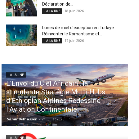
Déclaration de...
18 juin 2026
- A LA UNE
Lunes de miel d’exception en Türkiye :
Réinventer le Romantisme et...
17 juin 2026
- A LA UNE
- A LA UNE
Aéroports US : les États-Unis
injectent 870 millions de dollars
dans 339 projets, Los Angeles et
Miami en tête
Samir Belhassen
-
6 août 2026
- A LA UNE