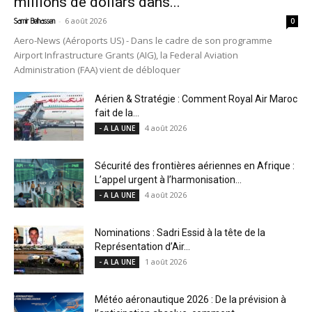
millions de dollars dans...
-
6 août 2026
Samir Belhassen
0
Aero-News (Aéroports US) - Dans le cadre de son programme
Airport Infrastructure Grants (AIG), la Federal Aviation
Administration (FAA) vient de débloquer
Aérien & Stratégie : Comment Royal Air Maroc
fait de la...
4 août 2026
- A LA UNE
Sécurité des frontières aériennes en Afrique :
L’appel urgent à l’harmonisation...
4 août 2026
- A LA UNE
Nominations : Sadri Essid à la tête de la
Représentation d’Air...
1 août 2026
- A LA UNE
Météo aéronautique 2026 : De la prévision à