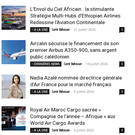
L’Envol du Ciel Africain : la stimulante
Stratégie Multi-Hubs d’Ethiopian Airlines
Redessine l’Aviation Continentale
-
21 juillet 2026
- A LA UNE
Samir Belhassen
0
Aircalin sécurise le financement de son
premier Airbus A350‑900, sans argent
public calédonien
-
14 juillet 2026
- DERNIÈRES NEWS
Samir Belhassen
0
Nadia Azalé nommée directrice générale
d’Air France pour le marché français
-
9 juillet 2026
- A LA UNE
Samir Belhassen
0
Royal Air Maroc Cargo sacrée «
Compagnie de l’année – Afrique » aux
World Air Cargo Awards
-
6 juillet 2026
- A LA UNE
Samir Belhassen
0