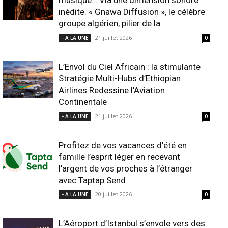
musique… Via une dimension sonore
inédite. « Gnawa Diffusion », le célèbre
groupe algérien, pilier de la
21 juillet 2026
- A LA UNE
0
L’Envol du Ciel Africain : la stimulante
Stratégie Multi-Hubs d’Ethiopian
Airlines Redessine l’Aviation
Continentale
21 juillet 2026
- A LA UNE
0
Profitez de vos vacances d’été en
famille l’esprit léger en recevant
l’argent de vos proches à l’étranger
avec Taptap Send
20 juillet 2026
- A LA UNE
0
L’Aéroport d’Istanbul s’envole vers des