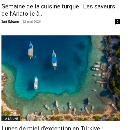
Semaine de la cuisine turque : Les saveurs
de l’Anatolie à...
-
22 mai 2026
Samir Belhassen
0
- A LA UNE
Lunes de miel d’exception en Türkiye :