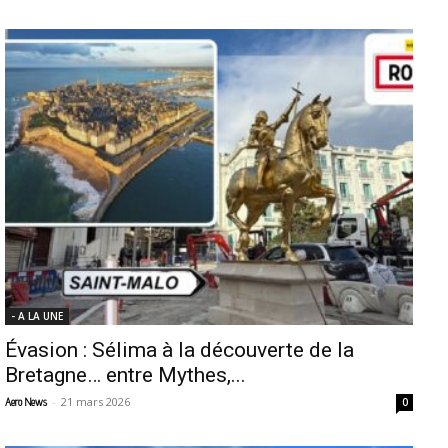
- A LA UNE
Évasion : Sélima à la découverte de la
Bretagne… entre Mythes,...
-
21 mars 2026
Aero News
0