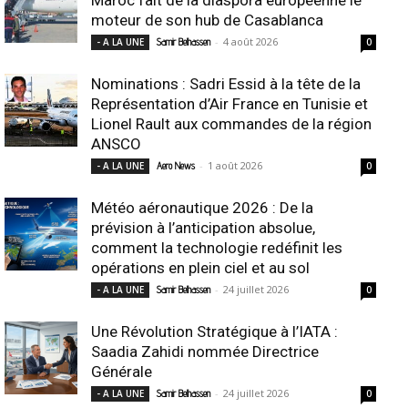
moteur de son hub de Casablanca
-
4 août 2026
- A LA UNE
Samir Belhassen
0
Nominations : Sadri Essid à la tête de la
Représentation d’Air France en Tunisie et
Lionel Rault aux commandes de la région
ANSCO
-
1 août 2026
- A LA UNE
Aero News
0
Météo aéronautique 2026 : De la
prévision à l’anticipation absolue,
comment la technologie redéfinit les
opérations en plein ciel et au sol
-
24 juillet 2026
- A LA UNE
Samir Belhassen
0
Une Révolution Stratégique à l’IATA :
Saadia Zahidi nommée Directrice
Générale
-
24 juillet 2026
- A LA UNE
Samir Belhassen
0