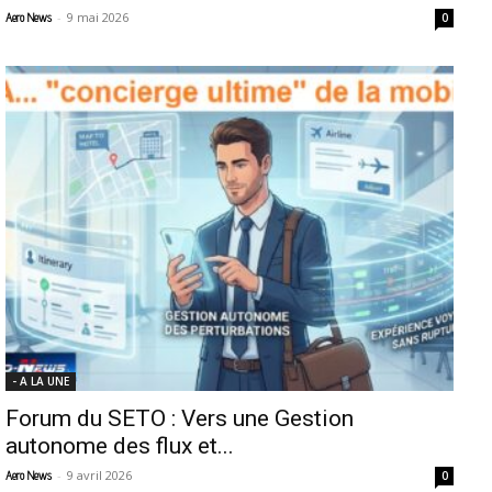
-
9 mai 2026
Aero News
0
- A LA UNE
Forum du SETO : Vers une Gestion
autonome des flux et...
-
9 avril 2026
Aero News
0