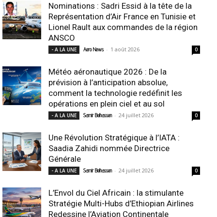
Nominations : Sadri Essid à la tête de la
Représentation d’Air France en Tunisie et
Lionel Rault aux commandes de la région
ANSCO
-
1 août 2026
- A LA UNE
Aero News
0
Météo aéronautique 2026 : De la
prévision à l’anticipation absolue,
comment la technologie redéfinit les
opérations en plein ciel et au sol
-
24 juillet 2026
- A LA UNE
Samir Belhassen
0
Une Révolution Stratégique à l’IATA :
Saadia Zahidi nommée Directrice
Générale
-
24 juillet 2026
- A LA UNE
Samir Belhassen
0
L’Envol du Ciel Africain : la stimulante
Stratégie Multi-Hubs d’Ethiopian Airlines
Redessine l’Aviation Continentale