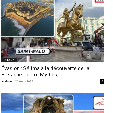
- A LA UNE
Évasion : Sélima à la découverte de la
Bretagne… entre Mythes,...
-
21 mars 2026
Aero News
0