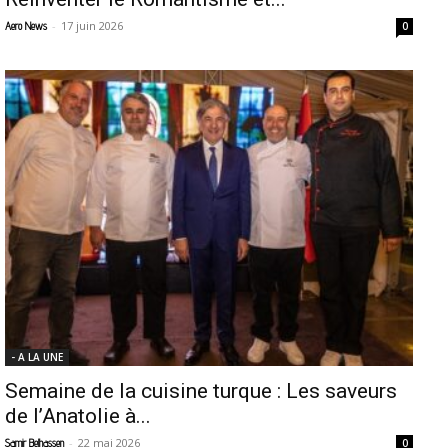
-
17 juin 2026
Aero News
0
- A LA UNE
Semaine de la cuisine turque : Les saveurs
de l’Anatolie à...
-
22 mai 2026
Samir Belhassen
0