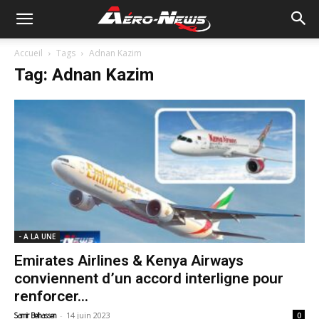
Accueil
Tags
Adnan Kazim
Tag: Adnan Kazim
- A LA UNE
Emirates Airlines & Kenya Airways
conviennent d’un accord interligne pour
renforcer...
-
14 juin 2023
Samir Belhassen
0