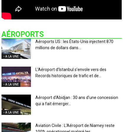
AÉROPORTS
Aéroports US : les États-Unis injectent 870
millions de dollars dans...
- A LA UNE
L’Aéroport d’Istanbul s’envole vers des
Records historiques de trafic et de...
- A LA UNE
Aéroport d’Abidjan : 30 ans d’une concession
qui a fait émerger...
- A LA UNE
Aviation Civile : L’Aéroport de Niamey reste
100% opérationnel malgré les...