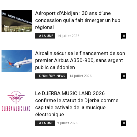
Aéroport d’Abidjan : 30 ans d’une
concession qui a fait émerger un hub
régional
14 juillet 2026
- A LA UNE
0
Aircalin sécurise le financement de son
premier Airbus A350‑900, sans argent
public calédonien
14 juillet 2026
- DERNIÈRES NEWS
0
Le DJERBA MUSIC LAND 2026
confirme le statut de Djerba comme
capitale estivale de la musique
électronique
9 juillet 2026
- A LA UNE
0