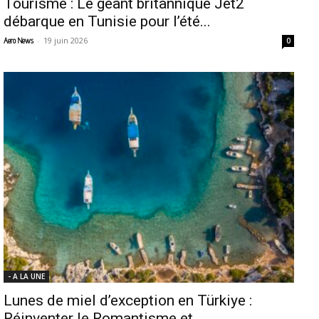
Tourisme : Le géant britannique Jet2
débarque en Tunisie pour l’été...
-
19 juin 2026
Aero News
0
- A LA UNE
Lunes de miel d’exception en Türkiye :
Réinventer le Romantisme et...