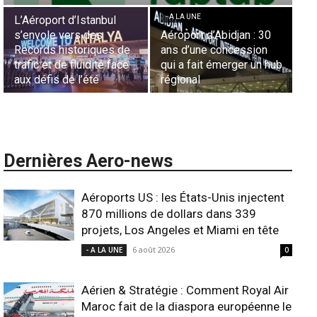
Essid à la tête de la
Le
- A LA UNE
Représentation d’Air
Par
Sécurité des frontières
France en Tunisie et
Ha
aériennes en Afrique :
Lionel Rault aux
ex
L’appel urgent à
commandes de la région
ga
l’harmonisation globale
ANSCO
in
Dernières Aero-news
Aéroports US : les États-Unis injectent
870 millions de dollars dans 339
projets, Los Angeles et Miami en tête
6 août 2026
- A LA UNE
0
Aérien & Stratégie : Comment Royal Air
Maroc fait de la diaspora européenne le