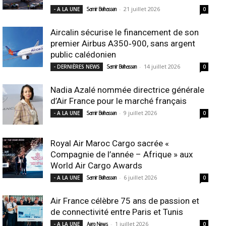
-
21 juillet 2026
- A LA UNE
Samir Belhassen
0
Aircalin sécurise le financement de son
premier Airbus A350‑900, sans argent
public calédonien
-
14 juillet 2026
- DERNIÈRES NEWS
Samir Belhassen
0
Nadia Azalé nommée directrice générale
d’Air France pour le marché français
-
9 juillet 2026
- A LA UNE
Samir Belhassen
0
Royal Air Maroc Cargo sacrée «
Compagnie de l’année – Afrique » aux
World Air Cargo Awards
-
6 juillet 2026
- A LA UNE
Samir Belhassen
0
Air France célèbre 75 ans de passion et
de connectivité entre Paris et Tunis
-
1 juillet 2026
- A LA UNE
Aero News
0