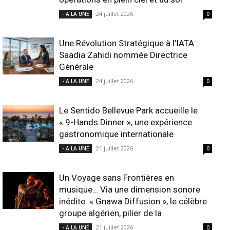
24 juillet 2026
- A LA UNE
0
Une Révolution Stratégique à l’IATA :
Saadia Zahidi nommée Directrice
Générale
24 juillet 2026
- A LA UNE
0
Le Sentido Bellevue Park accueille le
« 9-Hands Dinner », une expérience
gastronomique internationale
21 juillet 2026
- A LA UNE
0
Un Voyage sans Frontières en
musique… Via une dimension sonore
inédite. « Gnawa Diffusion », le célèbre
groupe algérien, pilier de la
21 juillet 2026
- A LA UNE
0