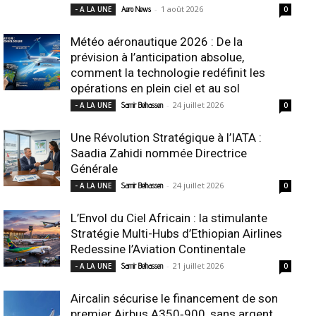
-
1 août 2026
- A LA UNE
Aero News
0
Météo aéronautique 2026 : De la
prévision à l’anticipation absolue,
comment la technologie redéfinit les
opérations en plein ciel et au sol
-
24 juillet 2026
- A LA UNE
Samir Belhassen
0
Une Révolution Stratégique à l’IATA :
Saadia Zahidi nommée Directrice
Générale
-
24 juillet 2026
- A LA UNE
Samir Belhassen
0
L’Envol du Ciel Africain : la stimulante
Stratégie Multi-Hubs d’Ethiopian Airlines
Redessine l’Aviation Continentale
-
21 juillet 2026
- A LA UNE
Samir Belhassen
0
Aircalin sécurise le financement de son
premier Airbus A350‑900, sans argent