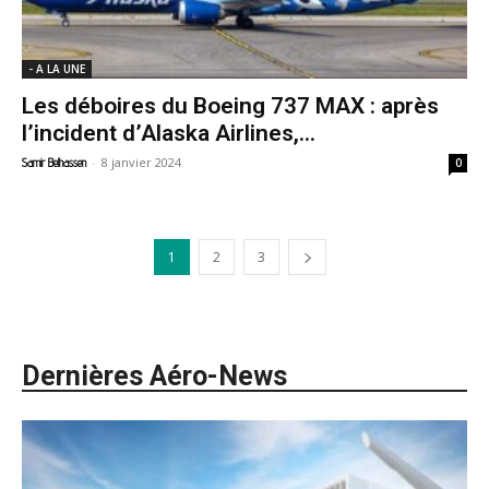
- A LA UNE
Les déboires du Boeing 737 MAX : après
l’incident d’Alaska Airlines,...
-
8 janvier 2024
Samir Belhassen
0
1
2
3
Dernières Aéro-News