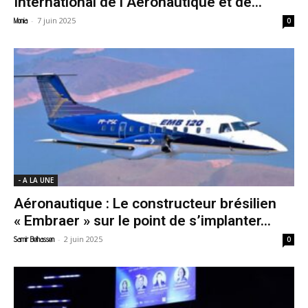
International de l’Aéronautique et de...
-
7 juin 2025
Monia
0
- A LA UNE
Aéronautique : Le constructeur brésilien
« Embraer » sur le point de s’implanter...
-
2 juin 2025
Samir Belhassen
0