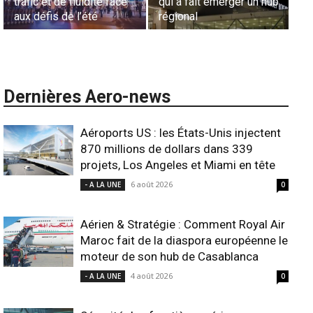
uidité face
qui a fait émerger un hub
L’appel urgent à
’été
régional
l’harmonisation glo
Dernières Aero-news
Aéroports US : les États-Unis injectent
870 millions de dollars dans 339
projets, Los Angeles et Miami en tête
6 août 2026
- A LA UNE
0
Aérien & Stratégie : Comment Royal Air
Maroc fait de la diaspora européenne le
moteur de son hub de Casablanca
4 août 2026
- A LA UNE
0