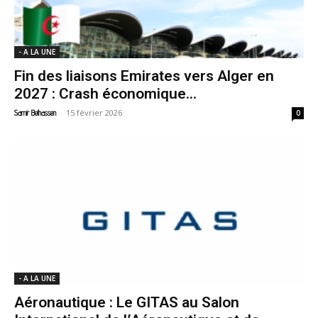
- A LA UNE
Fin des liaisons Emirates vers Alger en
2027 : Crash économique...
-
15 février 2026
Samir Belhassen
0
- A LA UNE
Aéronautique : Le GITAS au Salon