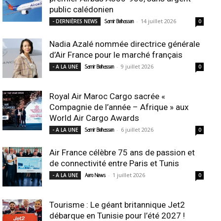
public calédonien
-
14 juillet 2026
- DERNIÈRES NEWS
Samir Belhassen
0
Nadia Azalé nommée directrice générale
d’Air France pour le marché français
-
9 juillet 2026
- A LA UNE
Samir Belhassen
0
Royal Air Maroc Cargo sacrée «
Compagnie de l’année – Afrique » aux
World Air Cargo Awards
-
6 juillet 2026
- A LA UNE
Samir Belhassen
0
Air France célèbre 75 ans de passion et
de connectivité entre Paris et Tunis
-
1 juillet 2026
- A LA UNE
Aero News
0
Tourisme : Le géant britannique Jet2
débarque en Tunisie pour l’été 2027 !