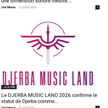
une dimension sonore inédite....
-
21 juillet 2026
Samir Belhassen
0
- A LA UNE
Le DJERBA MUSIC LAND 2026 confirme le
statut de Djerba comme...
-
9 juillet 2026
Samir Belhassen
0