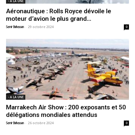
- A LA UNE
Aéronautique : Rolls Royce dévoile le
moteur d’avion le plus grand...
-
29 octobre 2024
Samir Belhassen
0
- A LA UNE
Marrakech Air Show : 200 exposants et 50
délégations mondiales attendus
-
26 octobre 2024
Samir Belhassen
0