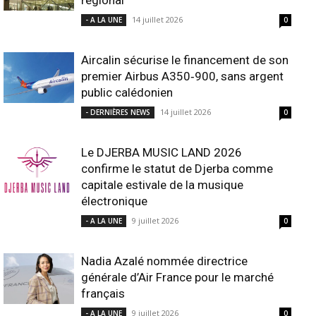
14 juillet 2026
- A LA UNE
0
Aircalin sécurise le financement de son
premier Airbus A350‑900, sans argent
public calédonien
14 juillet 2026
- DERNIÈRES NEWS
0
Le DJERBA MUSIC LAND 2026
confirme le statut de Djerba comme
capitale estivale de la musique
électronique
9 juillet 2026
- A LA UNE
0
Nadia Azalé nommée directrice
générale d’Air France pour le marché
français
9 juillet 2026
- A LA UNE
0