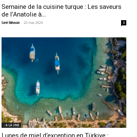
Semaine de la cuisine turque : Les saveurs
de l’Anatolie à...
-
22 mai 2026
Samir Belhassen
0
- A LA UNE
Lunes de miel d’exception en Türkiye :