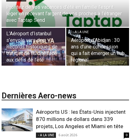
Aérien & Stratégie : Comment Royal Air Maroc fait de
la diaspora européenne le moteur de son hub de
- A LA UNE
Casablanca
Nominations : Sadri
Essid à la tête de la
- A LA UNE
Représentation d’Air
Sécurité des frontières
France en Tunisie et
aériennes en Afrique :
Lionel Rault aux
L’appel urgent à
commandes de la région
l’harmonisation globale
ANSCO
Dernières Aero-news
Aéroports US : les États-Unis injectent
870 millions de dollars dans 339
projets, Los Angeles et Miami en tête
6 août 2026
- A LA UNE
0