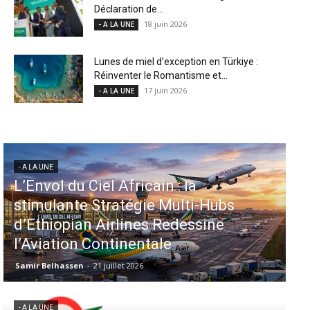
Déclaration de...
18 juin 2026
- A LA UNE
Lunes de miel d’exception en Türkiye :
Réinventer le Romantisme et...
17 juin 2026
- A LA UNE
- A LA UNE
Aéroports US : les États-Unis
injectent 870 millions de dollars
dans 339 projets, Los Angeles et
Miami en tête
Samir Belhassen
-
6 août 2026
- A LA UNE