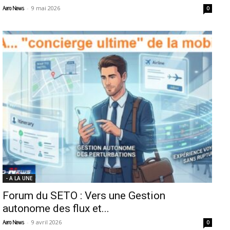
-
9 mai 2026
Aero News
0
- A LA UNE
Forum du SETO : Vers une Gestion
autonome des flux et...
-
9 avril 2026
Aero News
0