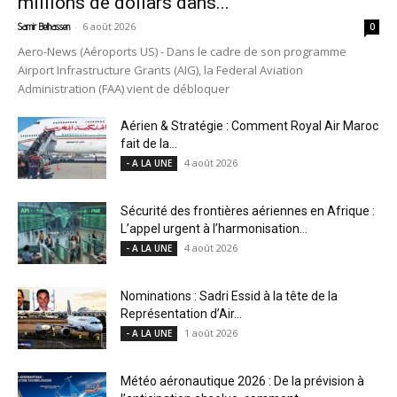
millions de dollars dans...
-
6 août 2026
Samir Belhassen
0
Aero-News (Aéroports US) - Dans le cadre de son programme
Airport Infrastructure Grants (AIG), la Federal Aviation
Administration (FAA) vient de débloquer
Aérien & Stratégie : Comment Royal Air Maroc
fait de la...
4 août 2026
- A LA UNE
Sécurité des frontières aériennes en Afrique :
L’appel urgent à l’harmonisation...
4 août 2026
- A LA UNE
Nominations : Sadri Essid à la tête de la
Représentation d’Air...
1 août 2026
- A LA UNE
Météo aéronautique 2026 : De la prévision à