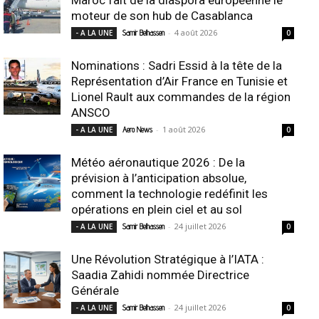
moteur de son hub de Casablanca
-
4 août 2026
- A LA UNE
Samir Belhassen
0
Nominations : Sadri Essid à la tête de la
Représentation d’Air France en Tunisie et
Lionel Rault aux commandes de la région
ANSCO
-
1 août 2026
- A LA UNE
Aero News
0
Météo aéronautique 2026 : De la
prévision à l’anticipation absolue,
comment la technologie redéfinit les
opérations en plein ciel et au sol
-
24 juillet 2026
- A LA UNE
Samir Belhassen
0
Une Révolution Stratégique à l’IATA :
Saadia Zahidi nommée Directrice
Générale
-
24 juillet 2026
- A LA UNE
Samir Belhassen
0