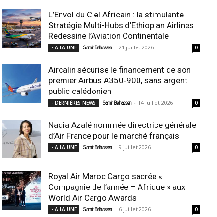
L’Envol du Ciel Africain : la stimulante
Stratégie Multi-Hubs d’Ethiopian Airlines
Redessine l’Aviation Continentale
-
21 juillet 2026
- A LA UNE
Samir Belhassen
0
Aircalin sécurise le financement de son
premier Airbus A350‑900, sans argent
public calédonien
-
14 juillet 2026
- DERNIÈRES NEWS
Samir Belhassen
0
Nadia Azalé nommée directrice générale
d’Air France pour le marché français
-
9 juillet 2026
- A LA UNE
Samir Belhassen
0
Royal Air Maroc Cargo sacrée «
Compagnie de l’année – Afrique » aux
World Air Cargo Awards
-
6 juillet 2026
- A LA UNE
Samir Belhassen
0