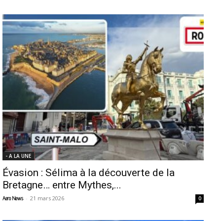
- A LA UNE
Évasion : Sélima à la découverte de la
Bretagne… entre Mythes,...
-
21 mars 2026
Aero News
0