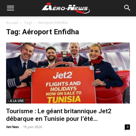
Accueil
Tags
Aéroport Enfidha
Tag: Aéroport Enfidha
- A LA UNE
Tourisme : Le géant britannique Jet2
débarque en Tunisie pour l’été...
-
19 juin 2026
Aero News
0