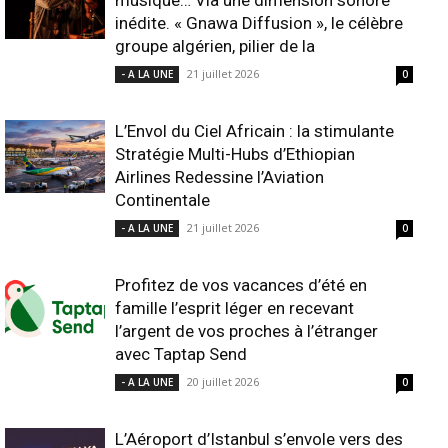
musique… Via une dimension sonore
inédite. « Gnawa Diffusion », le célèbre
groupe algérien, pilier de la
21 juillet 2026
- A LA UNE
0
L’Envol du Ciel Africain : la stimulante
Stratégie Multi-Hubs d’Ethiopian
Airlines Redessine l’Aviation
Continentale
21 juillet 2026
- A LA UNE
0
Profitez de vos vacances d’été en
famille l’esprit léger en recevant
l’argent de vos proches à l’étranger
avec Taptap Send
20 juillet 2026
- A LA UNE
0
L’Aéroport d’Istanbul s’envole vers des