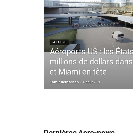
ères aériennes en
ent à l’harmonisation
- A LA UNE
Météo aéronautique 2026
l’anticipation absolue,
ssid à la tête de la
redéfinit les opérations 
 France en Tunisie et
mmandes de la région
Samir Belhassen
-
24 juillet 2026
Dernières Aero-news