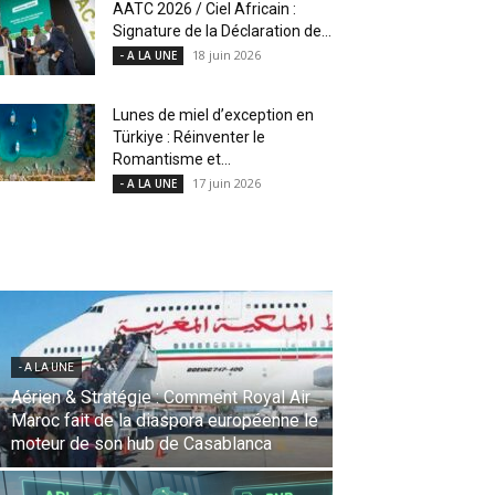
AATC 2026 / Ciel Africain :
Signature de la Déclaration de...
18 juin 2026
- A LA UNE
Lunes de miel d’exception en
Türkiye : Réinventer le
Romantisme et...
17 juin 2026
- A LA UNE
- A LA UNE
Une Révolution Stratégique à l’IATA :
Saadia Zahidi nommée Directrice
Générale