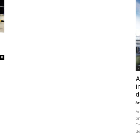
News
0
-
A
i
d
Sam
Ae
pr
Fe
d