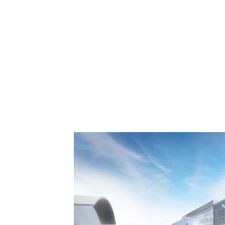
: Comment Royal Air
aspora européenne le
de Casablanca