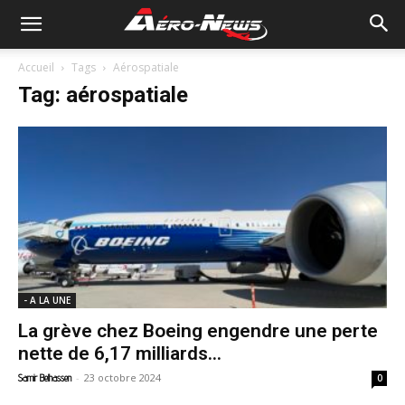
Accueil
Tags
Aérospatiale
Tag: aérospatiale
- A LA UNE
La grève chez Boeing engendre une perte
nette de 6,17 milliards...
-
23 octobre 2024
Samir Belhassen
0