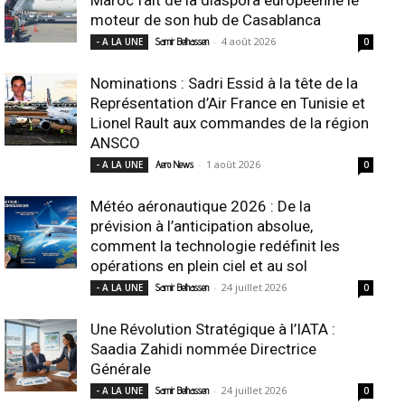
moteur de son hub de Casablanca
-
4 août 2026
- A LA UNE
Samir Belhassen
0
Nominations : Sadri Essid à la tête de la
Représentation d’Air France en Tunisie et
Lionel Rault aux commandes de la région
ANSCO
-
1 août 2026
- A LA UNE
Aero News
0
Météo aéronautique 2026 : De la
prévision à l’anticipation absolue,
comment la technologie redéfinit les
opérations en plein ciel et au sol
-
24 juillet 2026
- A LA UNE
Samir Belhassen
0
Une Révolution Stratégique à l’IATA :
Saadia Zahidi nommée Directrice
Générale
-
24 juillet 2026
- A LA UNE
Samir Belhassen
0