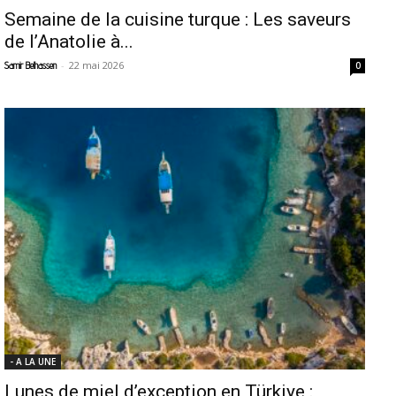
Semaine de la cuisine turque : Les saveurs
de l’Anatolie à...
-
22 mai 2026
Samir Belhassen
0
- A LA UNE
Lunes de miel d’exception en Türkiye :