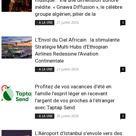
musique… Via une dimension sonore
inédite. « Gnawa Diffusion », le célèbre
groupe algérien, pilier de la
21 juillet 2026
- A LA UNE
0
L’Envol du Ciel Africain : la stimulante
Stratégie Multi-Hubs d’Ethiopian
Airlines Redessine l’Aviation
Continentale
21 juillet 2026
- A LA UNE
0
Profitez de vos vacances d’été en
famille l’esprit léger en recevant
l’argent de vos proches à l’étranger
avec Taptap Send
20 juillet 2026
- A LA UNE
0
L’Aéroport d’Istanbul s’envole vers des