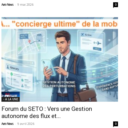
-
9 mai 2026
Aero News
0
- A LA UNE
Forum du SETO : Vers une Gestion
autonome des flux et...
-
9 avril 2026
Aero News
0