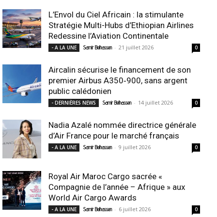
L’Envol du Ciel Africain : la stimulante
Stratégie Multi-Hubs d’Ethiopian Airlines
Redessine l’Aviation Continentale
-
21 juillet 2026
- A LA UNE
Samir Belhassen
0
Aircalin sécurise le financement de son
premier Airbus A350‑900, sans argent
public calédonien
-
14 juillet 2026
- DERNIÈRES NEWS
Samir Belhassen
0
Nadia Azalé nommée directrice générale
d’Air France pour le marché français
-
9 juillet 2026
- A LA UNE
Samir Belhassen
0
Royal Air Maroc Cargo sacrée «
Compagnie de l’année – Afrique » aux
World Air Cargo Awards
-
6 juillet 2026
- A LA UNE
Samir Belhassen
0