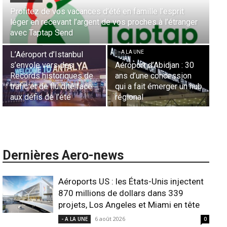
Aérien & Stratégie : Comment Royal Air Maroc fait de
la diaspora européenne le moteur de son hub de
- A LA UNE
Casablanca
Nominations : Sadri
Essid à la tête de la
- A LA UNE
Représentation d’Air
Sécurité des frontières
France en Tunisie et
aériennes en Afrique :
Lionel Rault aux
ub
L’appel urgent à
commandes de la région
l’harmonisation globale
ANSCO
Dernières Aero-news
Aéroports US : les États-Unis injectent
870 millions de dollars dans 339
projets, Los Angeles et Miami en tête
6 août 2026
- A LA UNE
0