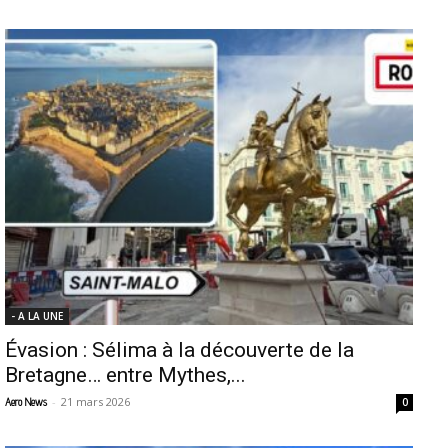
- A LA UNE
Évasion : Sélima à la découverte de la
Bretagne… entre Mythes,...
-
21 mars 2026
Aero News
0