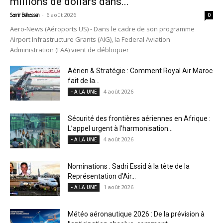
millions de dollars dans...
-
6 août 2026
Samir Belhassen
0
Aero-News (Aéroports US) - Dans le cadre de son programme
Airport Infrastructure Grants (AIG), la Federal Aviation
Administration (FAA) vient de débloquer
Aérien & Stratégie : Comment Royal Air Maroc
fait de la...
4 août 2026
- A LA UNE
Sécurité des frontières aériennes en Afrique :
L’appel urgent à l’harmonisation...
4 août 2026
- A LA UNE
Nominations : Sadri Essid à la tête de la
Représentation d’Air...
1 août 2026
- A LA UNE
Météo aéronautique 2026 : De la prévision à