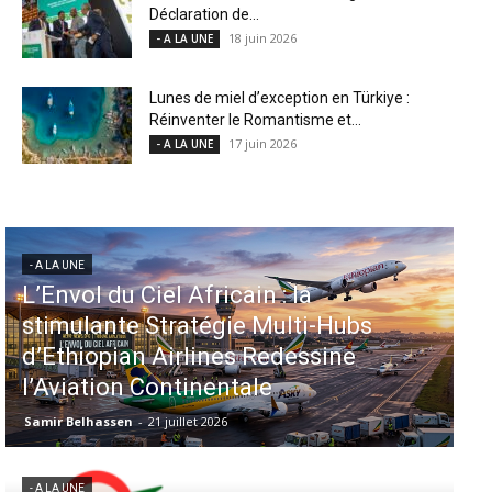
Déclaration de...
18 juin 2026
- A LA UNE
Lunes de miel d’exception en Türkiye :
Réinventer le Romantisme et...
17 juin 2026
- A LA UNE
- A LA UNE
Aéroports US : les États-Unis
injectent 870 millions de dollars
dans 339 projets, Los Angeles et
Miami en tête
Samir Belhassen
-
6 août 2026
- A LA UNE