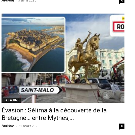
-
9 avril 2026
Aero News
0
- A LA UNE
Évasion : Sélima à la découverte de la
Bretagne… entre Mythes,...
-
21 mars 2026
Aero News
0