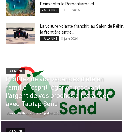
Réinventer le Romantisme et...
17 juin 2026
- A LA UNE
La voiture volante franchit, au Salon de Pékin,
la frontière entre...
8 juin 2026
- A LA UNE
- A LA UNE
Aérien & Stratégie : Comment Royal
Air Maroc fait de la diaspora
r
européenne le moteur de son hub de
Casablanca
Samir Belhassen
-
4 août 2026