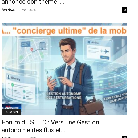
annonce son thème :...
-
9 mai 2026
Aero News
0
- A LA UNE
Forum du SETO : Vers une Gestion
autonome des flux et...