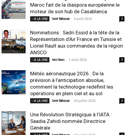
Maroc fait de la diaspora européenne le
moteur de son hub de Casablanca
-
4 août 2026
- A LA UNE
Samir Belhassen
0
Nominations : Sadri Essid à la tête de la
Représentation d’Air France en Tunisie et
Lionel Rault aux commandes de la région
ANSCO
-
1 août 2026
- A LA UNE
Aero News
0
Météo aéronautique 2026 : De la
prévision à l’anticipation absolue,
comment la technologie redéfinit les
opérations en plein ciel et au sol
-
24 juillet 2026
- A LA UNE
Samir Belhassen
0
Une Révolution Stratégique à l’IATA :
Saadia Zahidi nommée Directrice
Générale
-
24 juillet 2026
- A LA UNE
Samir Belhassen
0