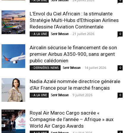
L’Envol du Ciel Africain : la stimulante
Stratégie Multi-Hubs d’Ethiopian Airlines
Redessine l’Aviation Continentale
-
21 juillet 2026
- A LA UNE
Samir Belhassen
0
Aircalin sécurise le financement de son
premier Airbus A350‑900, sans argent
public calédonien
-
14 juillet 2026
- DERNIÈRES NEWS
Samir Belhassen
0
Nadia Azalé nommée directrice générale
d’Air France pour le marché français
-
9 juillet 2026
- A LA UNE
Samir Belhassen
0
Royal Air Maroc Cargo sacrée «
Compagnie de l’année – Afrique » aux
World Air Cargo Awards
-
6 juillet 2026
- A LA UNE
Samir Belhassen
0