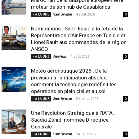
moteur de son hub de Casablanca
-
4 août 2026
- A LA UNE
Samir Belhassen
0
Nominations : Sadri Essid à la tête de la
Représentation d’Air France en Tunisie et
Lionel Rault aux commandes de la région
ANSCO
-
1 août 2026
- A LA UNE
Aero News
0
Météo aéronautique 2026 : De la
prévision à l’anticipation absolue,
comment la technologie redéfinit les
opérations en plein ciel et au sol
-
24 juillet 2026
- A LA UNE
Samir Belhassen
0
Une Révolution Stratégique à l’IATA :
Saadia Zahidi nommée Directrice
Générale
-
24 juillet 2026
- A LA UNE
Samir Belhassen
0