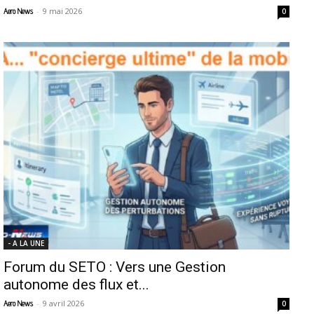
-
9 mai 2026
Aero News
0
- A LA UNE
Forum du SETO : Vers une Gestion
autonome des flux et...
-
9 avril 2026
Aero News
0