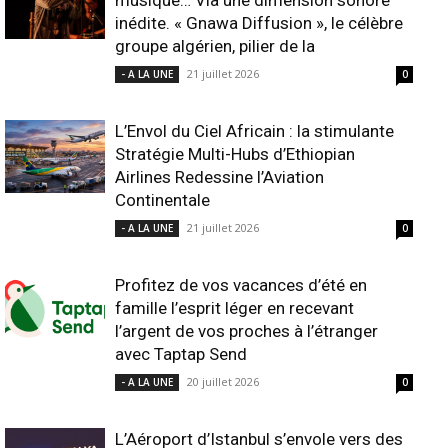
musique… Via une dimension sonore
inédite. « Gnawa Diffusion », le célèbre
groupe algérien, pilier de la
21 juillet 2026
- A LA UNE
0
L’Envol du Ciel Africain : la stimulante
Stratégie Multi-Hubs d’Ethiopian
Airlines Redessine l’Aviation
Continentale
21 juillet 2026
- A LA UNE
0
Profitez de vos vacances d’été en
famille l’esprit léger en recevant
l’argent de vos proches à l’étranger
avec Taptap Send
20 juillet 2026
- A LA UNE
0
L’Aéroport d’Istanbul s’envole vers des