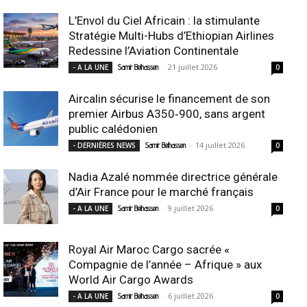
L’Envol du Ciel Africain : la stimulante
Stratégie Multi-Hubs d’Ethiopian Airlines
Redessine l’Aviation Continentale
-
21 juillet 2026
- A LA UNE
Samir Belhassen
0
Aircalin sécurise le financement de son
premier Airbus A350‑900, sans argent
public calédonien
-
14 juillet 2026
- DERNIÈRES NEWS
Samir Belhassen
0
Nadia Azalé nommée directrice générale
d’Air France pour le marché français
-
9 juillet 2026
- A LA UNE
Samir Belhassen
0
Royal Air Maroc Cargo sacrée «
Compagnie de l’année – Afrique » aux
World Air Cargo Awards
-
6 juillet 2026
- A LA UNE
Samir Belhassen
0