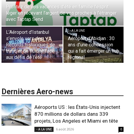
- 
Aérien & Stratégie : Comment Royal Air Maroc fait de
la diaspora européenne le moteur de son hub de
- A LA UNE
Un
Casablanca
no
- 
Nominations : Sadri
Essid à la tête de la
Le
- A LA UNE
Représentation d’Air
Par
Sécurité des frontières
France en Tunisie et
Ha
aériennes en Afrique :
Lionel Rault aux
ex
L’appel urgent à
commandes de la région
ga
l’harmonisation globale
ANSCO
in
Dernières Aero-news
Aéroports US : les États-Unis injectent
870 millions de dollars dans 339
projets, Los Angeles et Miami en tête
6 août 2026
- A LA UNE
0