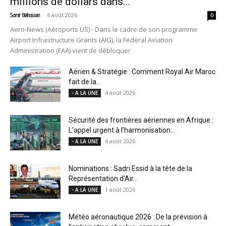
millions de dollars dans...
-
6 août 2026
Samir Belhassen
0
Aero-News (Aéroports US) - Dans le cadre de son programme
Airport Infrastructure Grants (AIG), la Federal Aviation
Administration (FAA) vient de débloquer
Aérien & Stratégie : Comment Royal Air Maroc
fait de la...
4 août 2026
- A LA UNE
Sécurité des frontières aériennes en Afrique :
L’appel urgent à l’harmonisation...
4 août 2026
- A LA UNE
Nominations : Sadri Essid à la tête de la
Représentation d’Air...
1 août 2026
- A LA UNE
Météo aéronautique 2026 : De la prévision à