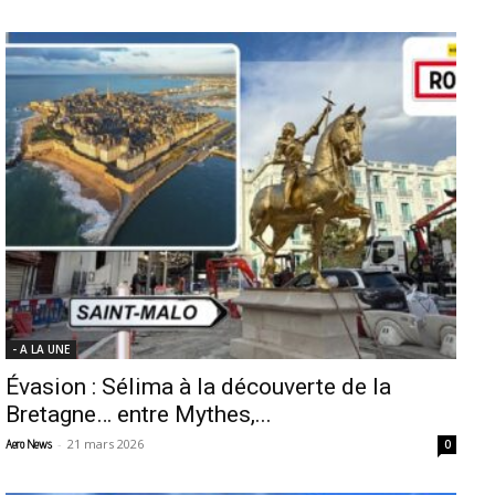
- A LA UNE
Évasion : Sélima à la découverte de la
Bretagne… entre Mythes,...
-
21 mars 2026
Aero News
0