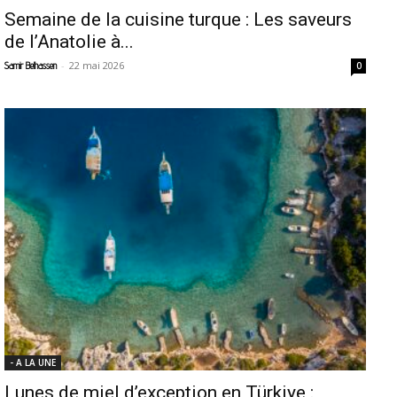
Semaine de la cuisine turque : Les saveurs
de l’Anatolie à...
-
22 mai 2026
Samir Belhassen
0
- A LA UNE
Lunes de miel d’exception en Türkiye :