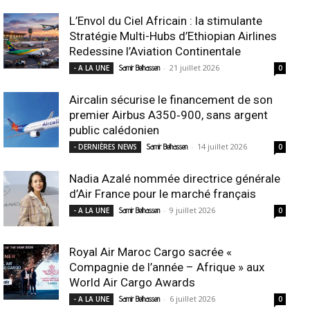
L’Envol du Ciel Africain : la stimulante
Stratégie Multi-Hubs d’Ethiopian Airlines
Redessine l’Aviation Continentale
-
21 juillet 2026
- A LA UNE
Samir Belhassen
0
Aircalin sécurise le financement de son
premier Airbus A350‑900, sans argent
public calédonien
-
14 juillet 2026
- DERNIÈRES NEWS
Samir Belhassen
0
Nadia Azalé nommée directrice générale
d’Air France pour le marché français
-
9 juillet 2026
- A LA UNE
Samir Belhassen
0
Royal Air Maroc Cargo sacrée «
Compagnie de l’année – Afrique » aux
World Air Cargo Awards
-
6 juillet 2026
- A LA UNE
Samir Belhassen
0