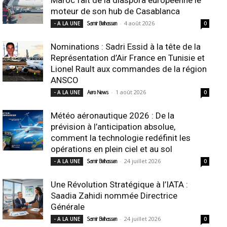
moteur de son hub de Casablanca
-
4 août 2026
- A LA UNE
Samir Belhassen
0
Nominations : Sadri Essid à la tête de la
Représentation d’Air France en Tunisie et
Lionel Rault aux commandes de la région
ANSCO
-
1 août 2026
- A LA UNE
Aero News
0
Météo aéronautique 2026 : De la
prévision à l’anticipation absolue,
comment la technologie redéfinit les
opérations en plein ciel et au sol
-
24 juillet 2026
- A LA UNE
Samir Belhassen
0
Une Révolution Stratégique à l’IATA :
Saadia Zahidi nommée Directrice
Générale
-
24 juillet 2026
- A LA UNE
Samir Belhassen
0