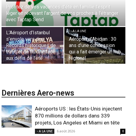
Profitez de vos vacances d’été en famille l’esprit
Aé
léger en recevant l’argent de vos proches à l’étranger
la
avec Taptap Send
Ca
- A LA UNE
- A LA UNE
- 
L’Aéroport d’Istanbul
s’envole vers des
Aéroport d’Abidjan : 30
Sé
Records historiques de
ans d’une concession
aé
trafic et de fluidité face
qui a fait émerger un hub
L’
aux défis de l’été
régional
l’
Dernières Aero-news
Aéroports US : les États-Unis injectent
870 millions de dollars dans 339
projets, Los Angeles et Miami en tête
6 août 2026
- A LA UNE
0