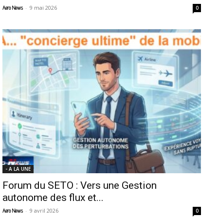
-
9 mai 2026
Aero News
0
- A LA UNE
Forum du SETO : Vers une Gestion
autonome des flux et...
-
9 avril 2026
Aero News
0