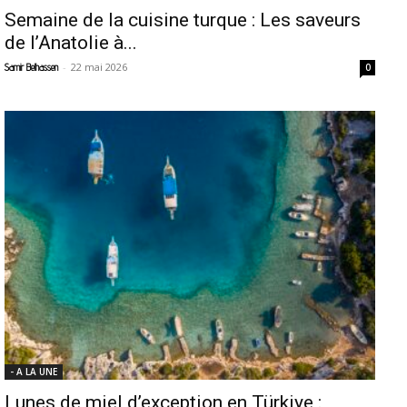
Semaine de la cuisine turque : Les saveurs
de l’Anatolie à...
-
22 mai 2026
Samir Belhassen
0
- A LA UNE
Lunes de miel d’exception en Türkiye :