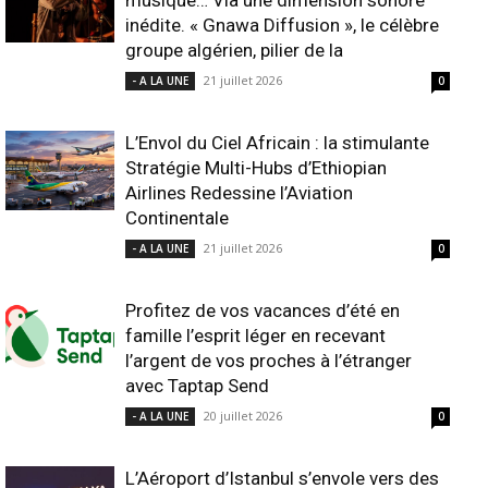
musique… Via une dimension sonore
inédite. « Gnawa Diffusion », le célèbre
groupe algérien, pilier de la
21 juillet 2026
- A LA UNE
0
L’Envol du Ciel Africain : la stimulante
Stratégie Multi-Hubs d’Ethiopian
Airlines Redessine l’Aviation
Continentale
21 juillet 2026
- A LA UNE
0
Profitez de vos vacances d’été en
famille l’esprit léger en recevant
l’argent de vos proches à l’étranger
avec Taptap Send
20 juillet 2026
- A LA UNE
0
L’Aéroport d’Istanbul s’envole vers des