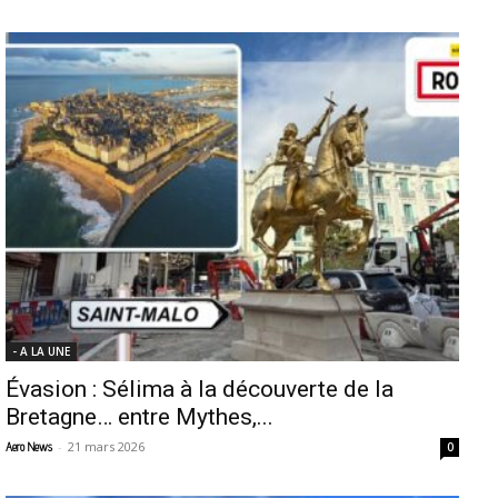
- A LA UNE
Évasion : Sélima à la découverte de la
Bretagne… entre Mythes,...
-
21 mars 2026
Aero News
0