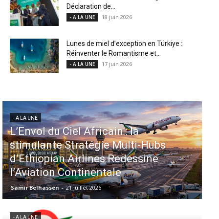
Déclaration de...
18 juin 2026
- A LA UNE
Lunes de miel d’exception en Türkiye :
Réinventer le Romantisme et...
17 juin 2026
- A LA UNE
- A LA UNE
- 
L’Envol du Ciel Africain : la
Aé
stimulante Stratégie Multi-Hubs
in
d’Ethiopian Airlines Redessine
d
l’Aviation Continentale
M
Samir Belhassen
-
21 juillet 2026
Sa
- A LA UNE
- 