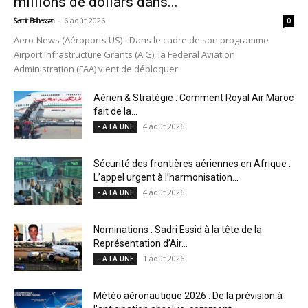
millions de dollars dans...
-
6 août 2026
Samir Belhassen
0
Aero-News (Aéroports US) - Dans le cadre de son programme
Airport Infrastructure Grants (AIG), la Federal Aviation
Administration (FAA) vient de débloquer
Aérien & Stratégie : Comment Royal Air Maroc
fait de la...
4 août 2026
- A LA UNE
Sécurité des frontières aériennes en Afrique :
L’appel urgent à l’harmonisation...
4 août 2026
- A LA UNE
Nominations : Sadri Essid à la tête de la
Représentation d’Air...
1 août 2026
- A LA UNE
Météo aéronautique 2026 : De la prévision à