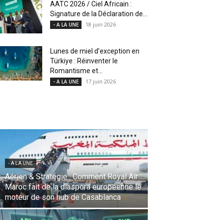
AATC 2026 / Ciel Africain :
Signature de la Déclaration de...
18 juin 2026
- A LA UNE
Lunes de miel d’exception en
Türkiye : Réinventer le
Romantisme et...
17 juin 2026
- A LA UNE
- A LA UNE
Une Révolution Stratégique à l’IATA :
Saadia Zahidi nommée Directrice
Générale