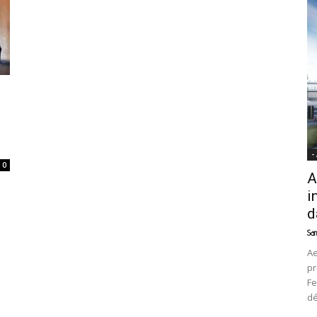
News
-
0
A
i
d
Sam
Ae
pr
Fe
d