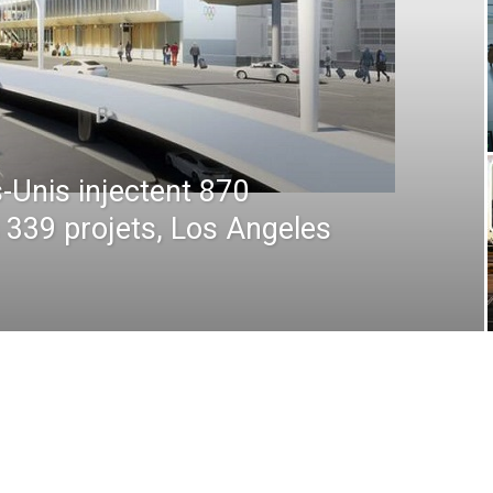
tique 2026 : De la prévision à
n absolue, comment la technologie
pérations en plein ciel et au sol
 2026