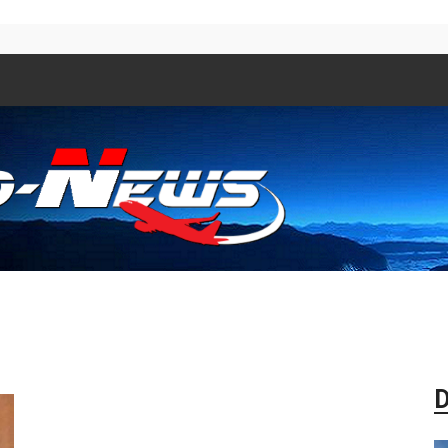
Aero
D