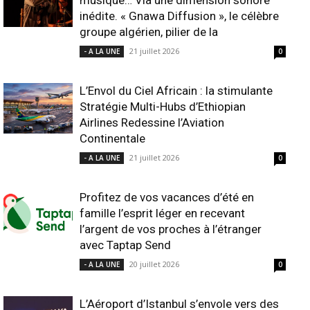
musique… Via une dimension sonore
inédite. « Gnawa Diffusion », le célèbre
groupe algérien, pilier de la
21 juillet 2026
- A LA UNE
0
L’Envol du Ciel Africain : la stimulante
Stratégie Multi-Hubs d’Ethiopian
Airlines Redessine l’Aviation
Continentale
21 juillet 2026
- A LA UNE
0
Profitez de vos vacances d’été en
famille l’esprit léger en recevant
l’argent de vos proches à l’étranger
avec Taptap Send
20 juillet 2026
- A LA UNE
0
L’Aéroport d’Istanbul s’envole vers des