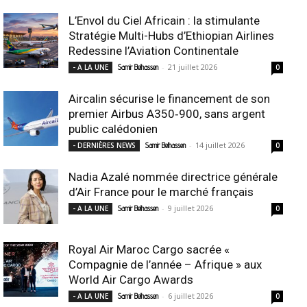
L’Envol du Ciel Africain : la stimulante
Stratégie Multi-Hubs d’Ethiopian Airlines
Redessine l’Aviation Continentale
-
21 juillet 2026
- A LA UNE
Samir Belhassen
0
Aircalin sécurise le financement de son
premier Airbus A350‑900, sans argent
public calédonien
-
14 juillet 2026
- DERNIÈRES NEWS
Samir Belhassen
0
Nadia Azalé nommée directrice générale
d’Air France pour le marché français
-
9 juillet 2026
- A LA UNE
Samir Belhassen
0
Royal Air Maroc Cargo sacrée «
Compagnie de l’année – Afrique » aux
World Air Cargo Awards
-
6 juillet 2026
- A LA UNE
Samir Belhassen
0