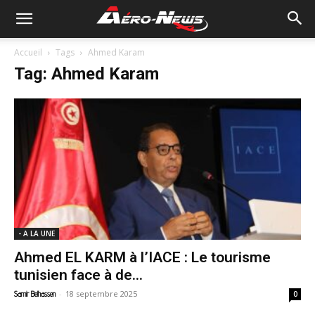
Accueil
Tags
Ahmed Karam
Tag: Ahmed Karam
- A LA UNE
Ahmed EL KARM à l’IACE : Le tourisme
tunisien face à de...
-
18 septembre 2025
Samir Belhassen
0