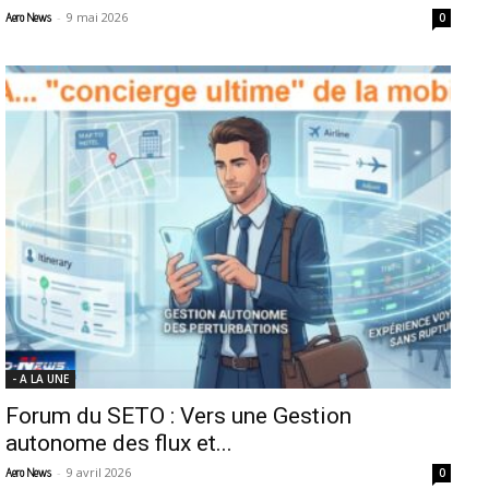
-
9 mai 2026
Aero News
0
- A LA UNE
Forum du SETO : Vers une Gestion
autonome des flux et...
-
9 avril 2026
Aero News
0