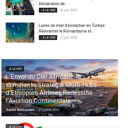
Déclaration de...
18 juin 2026
- A LA UNE
Lunes de miel d’exception en Türkiye :
Réinventer le Romantisme et...
17 juin 2026
- A LA UNE
- A LA UNE
Aéroports US : les États-Unis
injectent 870 millions de dollars
dans 339 projets, Los Angeles et
Miami en tête
Samir Belhassen
-
6 août 2026
- A LA UNE