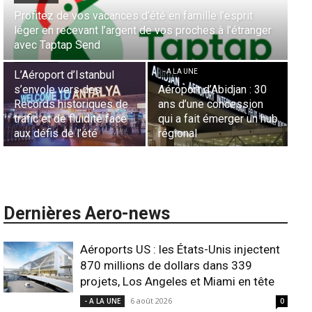
Aérien & Stratégie : Comment Royal Air Maroc fait de
r
la diaspora européenne le moteur de son hub de
- A LA UNE
Casablanca
Nominations : Sadri
Essid à la tête de la
- A LA UNE
Représentation d’Air
Sécurité des frontières
France en Tunisie et
aériennes en Afrique :
Lionel Rault aux
hub
L’appel urgent à
commandes de la région
l’harmonisation globale
ANSCO
Dernières Aero-news
Aéroports US : les États-Unis injectent
870 millions de dollars dans 339
projets, Los Angeles et Miami en tête
6 août 2026
- A LA UNE
0