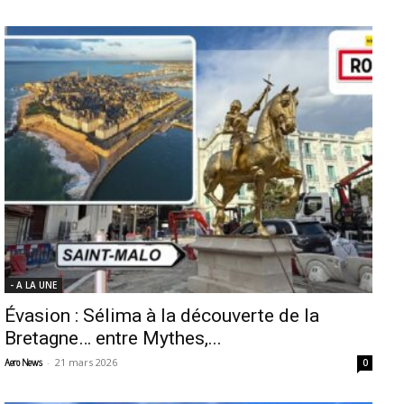
- A LA UNE
Évasion : Sélima à la découverte de la
Bretagne… entre Mythes,...
-
21 mars 2026
Aero News
0