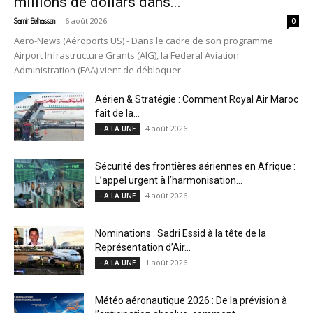
millions de dollars dans...
-
6 août 2026
Samir Belhassen
0
Aero-News (Aéroports US) - Dans le cadre de son programme
Airport Infrastructure Grants (AIG), la Federal Aviation
Administration (FAA) vient de débloquer
Aérien & Stratégie : Comment Royal Air Maroc
fait de la...
4 août 2026
- A LA UNE
Sécurité des frontières aériennes en Afrique :
L’appel urgent à l’harmonisation...
4 août 2026
- A LA UNE
Nominations : Sadri Essid à la tête de la
Représentation d’Air...
1 août 2026
- A LA UNE
Météo aéronautique 2026 : De la prévision à