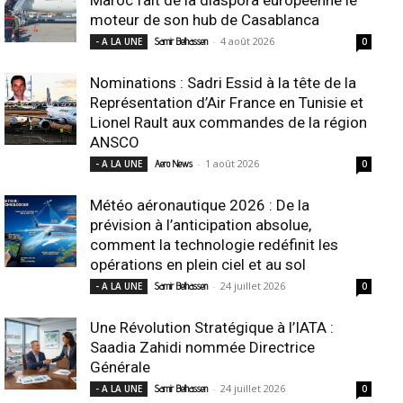
moteur de son hub de Casablanca
-
4 août 2026
- A LA UNE
Samir Belhassen
0
Nominations : Sadri Essid à la tête de la
Représentation d’Air France en Tunisie et
Lionel Rault aux commandes de la région
ANSCO
-
1 août 2026
- A LA UNE
Aero News
0
Météo aéronautique 2026 : De la
prévision à l’anticipation absolue,
comment la technologie redéfinit les
opérations en plein ciel et au sol
-
24 juillet 2026
- A LA UNE
Samir Belhassen
0
Une Révolution Stratégique à l’IATA :
Saadia Zahidi nommée Directrice
Générale
-
24 juillet 2026
- A LA UNE
Samir Belhassen
0