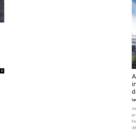
News
-
0
A
i
d
Sam
Ae
pr
Fe
d