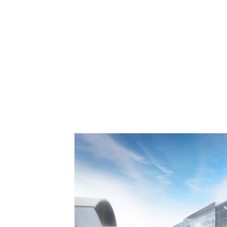
 Comment Royal Air
spora européenne le
de Casablanca