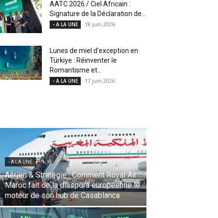
AATC 2026 / Ciel Africain :
Signature de la Déclaration de...
18 juin 2026
- A LA UNE
Lunes de miel d’exception en
Türkiye : Réinventer le
Romantisme et...
17 juin 2026
- A LA UNE
- A LA UNE
Une Révolution Stratégique à l’IATA :
Saadia Zahidi nommée Directrice
Générale