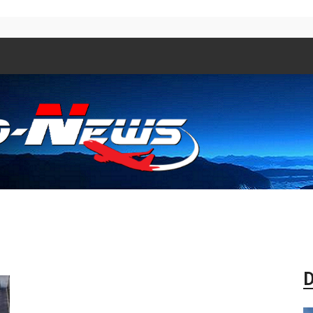
Aero
D