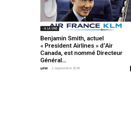
- A LA UNE
Benjamin Smith, actuel
« President Airlines » d’Air
Canada, est nommé Directeur
Général...
-
2 septembre 2018
yamen