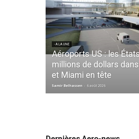
res aériennes en
ent à l’harmonisation
- A LA UNE
Météo aéronautique 2026
l’anticipation absolue,
ssid à la tête de la
redéfinit les opérations 
 France en Tunisie et
mmandes de la région
Samir Belhassen
-
24 juillet 2026
Dernières Aero-news