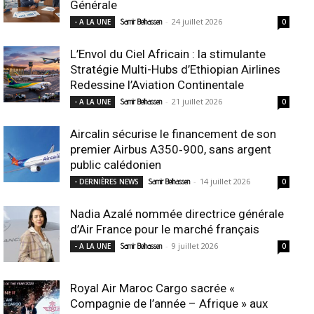
Générale
-
24 juillet 2026
- A LA UNE
Samir Belhassen
0
L’Envol du Ciel Africain : la stimulante
Stratégie Multi-Hubs d’Ethiopian Airlines
Redessine l’Aviation Continentale
-
21 juillet 2026
- A LA UNE
Samir Belhassen
0
Aircalin sécurise le financement de son
premier Airbus A350‑900, sans argent
public calédonien
-
14 juillet 2026
- DERNIÈRES NEWS
Samir Belhassen
0
Nadia Azalé nommée directrice générale
d’Air France pour le marché français
-
9 juillet 2026
- A LA UNE
Samir Belhassen
0
Royal Air Maroc Cargo sacrée «
Compagnie de l’année – Afrique » aux