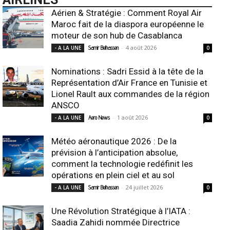
Aérien & Stratégie : Comment Royal Air
Maroc fait de la diaspora européenne le
moteur de son hub de Casablanca
-
4 août 2026
- A LA UNE
Samir Belhassen
0
Nominations : Sadri Essid à la tête de la
Représentation d’Air France en Tunisie et
Lionel Rault aux commandes de la région
ANSCO
-
1 août 2026
- A LA UNE
Aero News
0
Météo aéronautique 2026 : De la
prévision à l’anticipation absolue,
comment la technologie redéfinit les
opérations en plein ciel et au sol
-
24 juillet 2026
- A LA UNE
Samir Belhassen
0
Une Révolution Stratégique à l’IATA :
Saadia Zahidi nommée Directrice