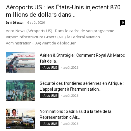
Aéroports US : les États-Unis injectent 870
millions de dollars dans...
-
6 août 2026
Samir Belhassen
0
Aero-News (Aéroports US) - Dans le cadre de son programme
Airport Infrastructure Grants (AIG), la Federal Aviation
Administration (FAA) vient de débloquer
Aérien & Stratégie : Comment Royal Air Maroc
fait de la...
4 août 2026
- A LA UNE
Sécurité des frontières aériennes en Afrique :
L’appel urgent à l’harmonisation...
4 août 2026
- A LA UNE
Nominations : Sadri Essid à la tête de la
Représentation d’Air...
1 août 2026
- A LA UNE