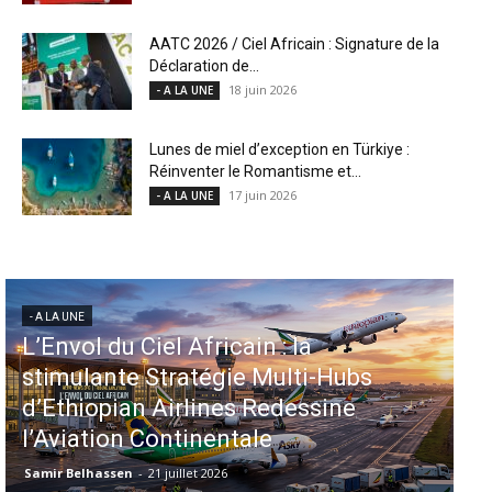
AATC 2026 / Ciel Africain : Signature de la
Déclaration de...
18 juin 2026
- A LA UNE
Lunes de miel d’exception en Türkiye :
Réinventer le Romantisme et...
17 juin 2026
- A LA UNE
- A LA UNE
Aéroports US : les États-Unis
injectent 870 millions de dollars
dans 339 projets, Los Angeles et
Miami en tête
Samir Belhassen
-
6 août 2026