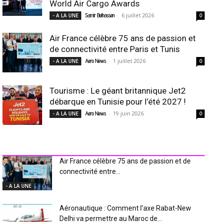
World Air Cargo Awards
-
6 juillet 2026
- A LA UNE
Samir Belhassen
0
Air France célèbre 75 ans de passion et
de connectivité entre Paris et Tunis
-
1 juillet 2026
- A LA UNE
Aero News
0
Tourisme : Le géant britannique Jet2
débarque en Tunisie pour l’été 2027 !
-
19 juin 2026
- A LA UNE
Aero News
0
INDUSTRIE Aéro
Air France célèbre 75 ans de passion et de
connectivité entre...
- A LA UNE
Aéronautique : Comment l’axe Rabat-New
Delhi va permettre au Maroc de...