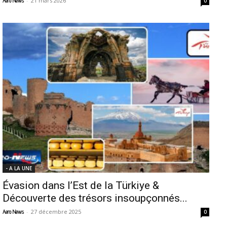
-
21 mars 2026
Aero News
0
- A LA UNE
Évasion dans l’Est de la Türkiye &
Découverte des trésors insoupçonnés...
-
27 décembre 2025
Aero News
0