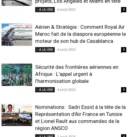
projets, Los Angeles et Miami en tête
6 août 2026
- A LA UNE
0
Aérien & Stratégie : Comment Royal Air
Maroc fait de la diaspora européenne le
moteur de son hub de Casablanca
4 août 2026
- A LA UNE
0
Sécurité des frontières aériennes en
Afrique : L’appel urgent à
l’harmonisation globale
4 août 2026
- A LA UNE
0
Nominations : Sadri Essid à la tête de la
Représentation d’Air France en Tunisie
et Lionel Rault aux commandes de la
région ANSCO
1 août 2026
- A LA UNE
0