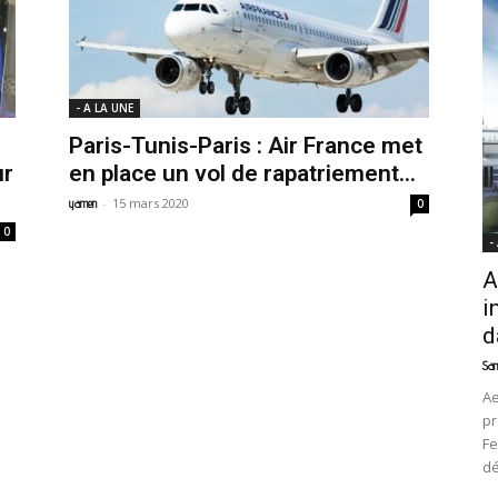
News
- A LA UNE
Paris-Tunis-Paris : Air France met
ur
en place un vol de rapatriement...
-
15 mars 2020
yamen
0
0
-
A
i
d
Sam
Ae
pr
Fe
d