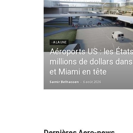
res aériennes en
ent à l’harmonisation
- A LA UNE
Météo aéronautique 2026
l’anticipation absolue,
ssid à la tête de la
redéfinit les opérations 
 France en Tunisie et
mmandes de la région
Samir Belhassen
-
24 juillet 2026
Dernières Aero-news