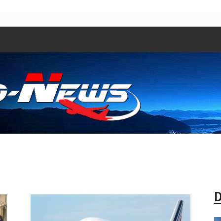
Aero
D