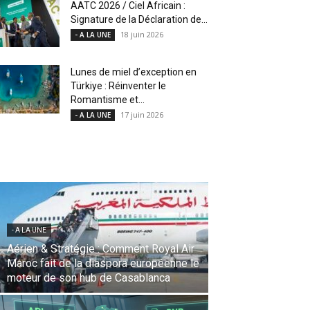
AATC 2026 / Ciel Africain :
Signature de la Déclaration de...
18 juin 2026
- A LA UNE
Lunes de miel d’exception en
Türkiye : Réinventer le
Romantisme et...
17 juin 2026
- A LA UNE
- A LA UNE
Une Révolution Stratégique à l’IATA :
Saadia Zahidi nommée Directrice
Générale