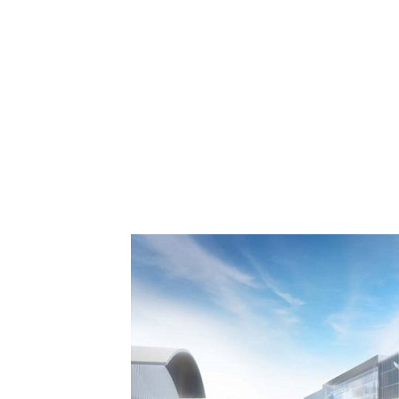
 Comment Royal Air
spora européenne le
de Casablanca