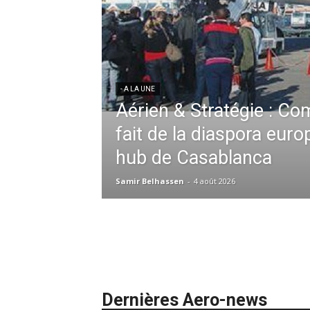
ssid à la tête de la
 France en Tunisie et
mmandes de la région
- A LA UNE
Une Révolution Stratégi
2026 : De la
Zahidi nommée Directri
ation absolue,
ie redéfinit les
Samir Belhassen
-
24 juillet 2026
iel et au sol
Dernières Aero-news