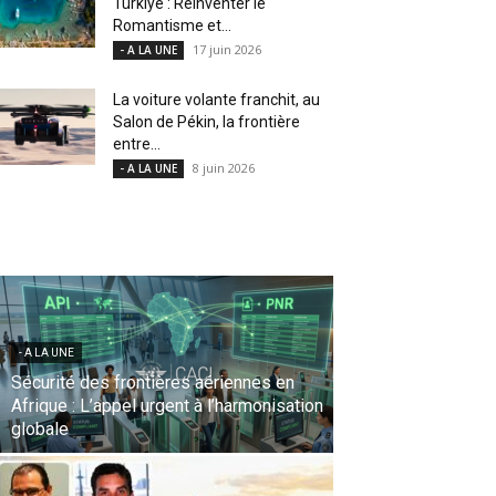
Türkiye : Réinventer le
Romantisme et...
17 juin 2026
- A LA UNE
La voiture volante franchit, au
Salon de Pékin, la frontière
entre...
8 juin 2026
- A LA UNE
- A LA UNE
Le Sentido Bellevue Park accueille le « 9-
Hands Dinner », une expérience
gastronomique internationale