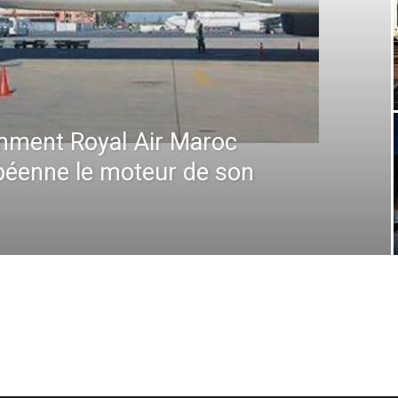
que à l’IATA : Saadia
ce Générale