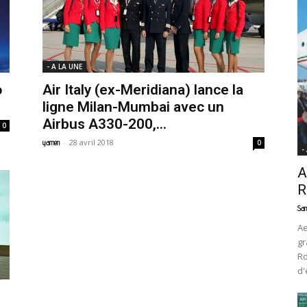
News
- A LA UNE
o
Air Italy (ex-Meridiana) lance la
ligne Milan-Mumbai avec un
Airbus A330-200,...
0
-
28 avril 2018
yamen
0
-
A
R
Sam
Ae
gr
Ro
d'