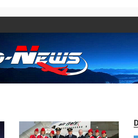
Aero
D