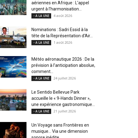
aériennes en Afrique : L’appel
urgent à l’harmonisation...
4 août 2026
- A LA UNE
Nominations : Sadri Essid à la
tête de la Représentation d’Air...
1 août 2026
- A LA UNE
Météo aéronautique 2026 : De la
prévision à l’anticipation absolue,
comment...
24 juillet 2026
- A LA UNE
Le Sentido Bellevue Park
accueille le « 9-Hands Dinner »,
une expérience gastronomique...
21 juillet 2026
- A LA UNE
Un Voyage sans Frontières en
musique… Via une dimension
sonore inédite....