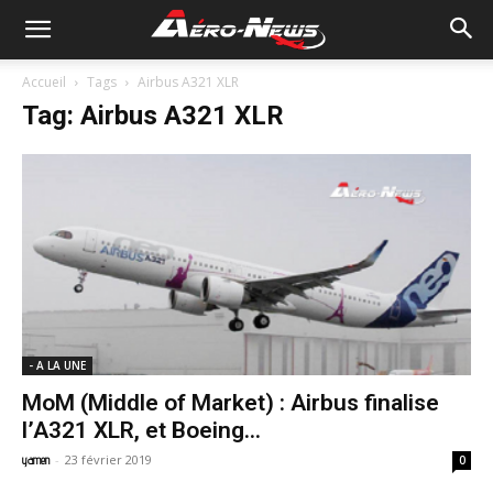
Accueil
Tags
Airbus A321 XLR
Tag: Airbus A321 XLR
- A LA UNE
MoM (Middle of Market) : Airbus finalise
l’A321 XLR, et Boeing...
-
23 février 2019
yamen
0