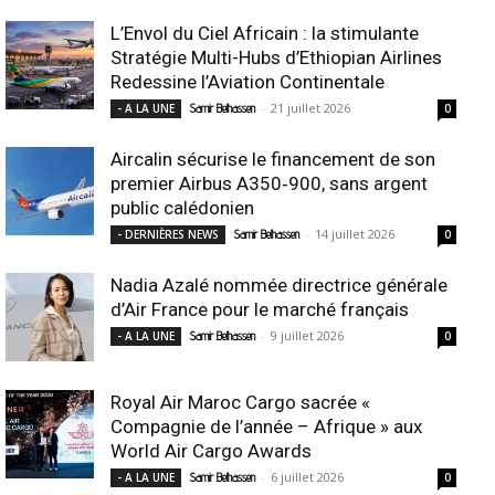
L’Envol du Ciel Africain : la stimulante
Stratégie Multi-Hubs d’Ethiopian Airlines
Redessine l’Aviation Continentale
-
21 juillet 2026
- A LA UNE
Samir Belhassen
0
Aircalin sécurise le financement de son
premier Airbus A350‑900, sans argent
public calédonien
-
14 juillet 2026
- DERNIÈRES NEWS
Samir Belhassen
0
Nadia Azalé nommée directrice générale
d’Air France pour le marché français
-
9 juillet 2026
- A LA UNE
Samir Belhassen
0
Royal Air Maroc Cargo sacrée «
Compagnie de l’année – Afrique » aux
World Air Cargo Awards
-
6 juillet 2026
- A LA UNE
Samir Belhassen
0