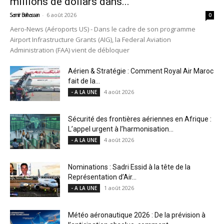
millions de dollars dans...
-
6 août 2026
Samir Belhassen
0
Aero-News (Aéroports US) - Dans le cadre de son programme
Airport Infrastructure Grants (AIG), la Federal Aviation
Administration (FAA) vient de débloquer
Aérien & Stratégie : Comment Royal Air Maroc
fait de la...
4 août 2026
- A LA UNE
Sécurité des frontières aériennes en Afrique :
L’appel urgent à l’harmonisation...
4 août 2026
- A LA UNE
Nominations : Sadri Essid à la tête de la
Représentation d’Air...
1 août 2026
- A LA UNE
Météo aéronautique 2026 : De la prévision à