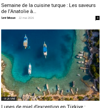
Semaine de la cuisine turque : Les saveurs
de l’Anatolie à...
-
22 mai 2026
Samir Belhassen
0
- A LA UNE
Lunes de miel d’exception en Türkiye :