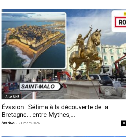
- A LA UNE
Évasion : Sélima à la découverte de la
Bretagne… entre Mythes,...
-
21 mars 2026
Aero News
0