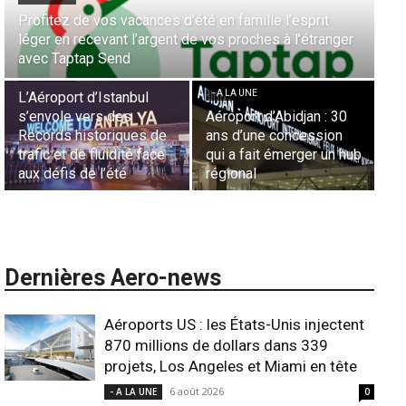
Aérien & Stratégie : Comment Royal Air Maroc fait de
la diaspora européenne le moteur de son hub de
- A LA UNE
Casablanca
Nominations : Sadri
Essid à la tête de la
- A LA UNE
Représentation d’Air
Sécurité des frontières
France en Tunisie et
aériennes en Afrique :
Lionel Rault aux
L’appel urgent à
commandes de la région
l’harmonisation globale
ANSCO
Dernières Aero-news
Aéroports US : les États-Unis injectent
870 millions de dollars dans 339
projets, Los Angeles et Miami en tête
6 août 2026
- A LA UNE
0