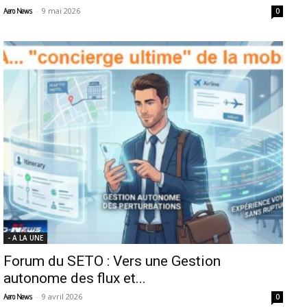
-
9 mai 2026
Aero News
0
- A LA UNE
Forum du SETO : Vers une Gestion
autonome des flux et...
-
9 avril 2026
Aero News
0