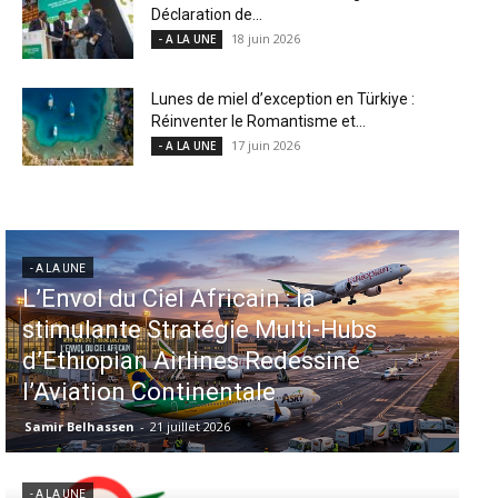
Déclaration de...
18 juin 2026
- A LA UNE
Lunes de miel d’exception en Türkiye :
Réinventer le Romantisme et...
17 juin 2026
- A LA UNE
- A LA UNE
Aéroports US : les États-Unis
injectent 870 millions de dollars
dans 339 projets, Los Angeles et
Miami en tête
Samir Belhassen
-
6 août 2026
- A LA UNE