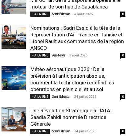
moteur de son hub de Casablanca
-
4 août 2026
- A LA UNE
Samir Belhassen
0
Nominations : Sadri Essid à la tête de la
Représentation d’Air France en Tunisie et
Lionel Rault aux commandes de la région
ANSCO
-
1 août 2026
- A LA UNE
Aero News
0
Météo aéronautique 2026 : De la
prévision à l’anticipation absolue,
comment la technologie redéfinit les
opérations en plein ciel et au sol
-
24 juillet 2026
- A LA UNE
Samir Belhassen
0
Une Révolution Stratégique à l’IATA :
Saadia Zahidi nommée Directrice
Générale
-
24 juillet 2026
- A LA UNE
Samir Belhassen
0