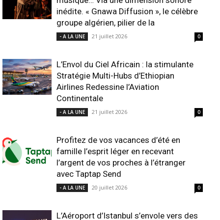
musique… Via une dimension sonore
inédite. « Gnawa Diffusion », le célèbre
groupe algérien, pilier de la
21 juillet 2026
- A LA UNE
0
L’Envol du Ciel Africain : la stimulante
Stratégie Multi-Hubs d’Ethiopian
Airlines Redessine l’Aviation
Continentale
21 juillet 2026
- A LA UNE
0
Profitez de vos vacances d’été en
famille l’esprit léger en recevant
l’argent de vos proches à l’étranger
avec Taptap Send
20 juillet 2026
- A LA UNE
0
L’Aéroport d’Istanbul s’envole vers des