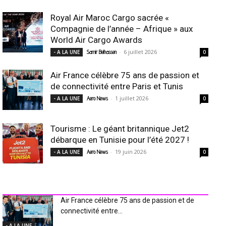
Royal Air Maroc Cargo sacrée «
Compagnie de l’année – Afrique » aux
World Air Cargo Awards
-
6 juillet 2026
- A LA UNE
Samir Belhassen
0
Air France célèbre 75 ans de passion et
de connectivité entre Paris et Tunis
-
1 juillet 2026
- A LA UNE
Aero News
0
Tourisme : Le géant britannique Jet2
débarque en Tunisie pour l’été 2027 !
-
19 juin 2026
- A LA UNE
Aero News
0
INDUSTRIE Aéro
Air France célèbre 75 ans de passion et de
connectivité entre...
- A LA UNE