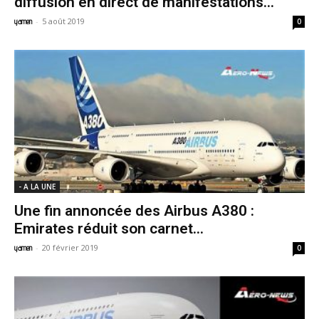
diffusion en direct de manifestations...
-
5 août 2019
yamen
0
- A LA UNE
Une fin annoncée des Airbus A380 :
Emirates réduit son carnet...
-
20 février 2019
yamen
0