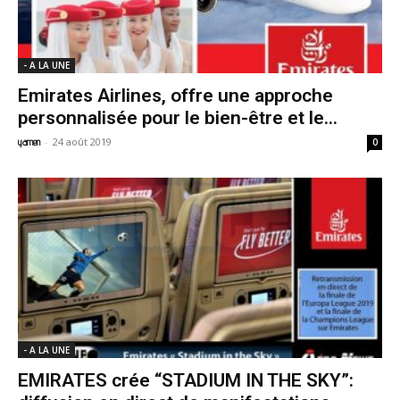
- A LA UNE
Emirates Airlines, offre une approche
personnalisée pour le bien-être et le...
-
24 août 2019
yamen
0
- A LA UNE
EMIRATES crée “STADIUM IN THE SKY”: