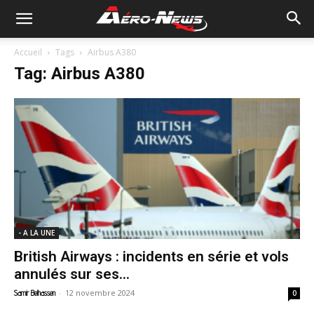
Accueil
Tags
Airbus A380
Tag: Airbus A380
- A LA UNE
British Airways : incidents en série et vols
annulés sur ses...
-
12 novembre 2024
Samir Belhassen
0