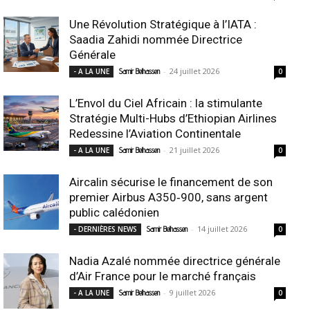
Une Révolution Stratégique à l’IATA :
Saadia Zahidi nommée Directrice
Générale
-
24 juillet 2026
- A LA UNE
Samir Belhassen
0
L’Envol du Ciel Africain : la stimulante
Stratégie Multi-Hubs d’Ethiopian Airlines
Redessine l’Aviation Continentale
-
21 juillet 2026
- A LA UNE
Samir Belhassen
0
Aircalin sécurise le financement de son
premier Airbus A350‑900, sans argent
public calédonien
-
14 juillet 2026
- DERNIÈRES NEWS
Samir Belhassen
0
Nadia Azalé nommée directrice générale
d’Air France pour le marché français
-
9 juillet 2026
- A LA UNE
Samir Belhassen
0