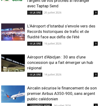
l’argent de vos proches à l’étranger
avec Taptap Send
20 juillet 2026
- A LA UNE
0
L’Aéroport d’Istanbul s’envole vers des
Records historiques de trafic et de
fluidité face aux défis de l’été
16 juillet 2026
- A LA UNE
0
Aéroport d’Abidjan : 30 ans d’une
concession qui a fait émerger un hub
régional
14 juillet 2026
- A LA UNE
0
Aircalin sécurise le financement de son
premier Airbus A350‑900, sans argent
public calédonien
14 juillet 2026
- DERNIÈRES NEWS
0