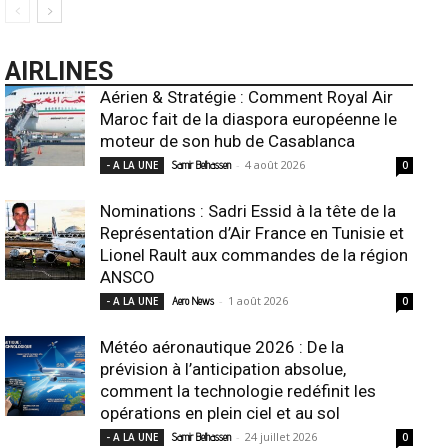
AIRLINES
Aérien & Stratégie : Comment Royal Air
Maroc fait de la diaspora européenne le
moteur de son hub de Casablanca
-
4 août 2026
- A LA UNE
Samir Belhassen
0
Nominations : Sadri Essid à la tête de la
Représentation d’Air France en Tunisie et
Lionel Rault aux commandes de la région
ANSCO
-
1 août 2026
- A LA UNE
Aero News
0
Météo aéronautique 2026 : De la
prévision à l’anticipation absolue,
comment la technologie redéfinit les
opérations en plein ciel et au sol
-
24 juillet 2026
- A LA UNE
Samir Belhassen
0