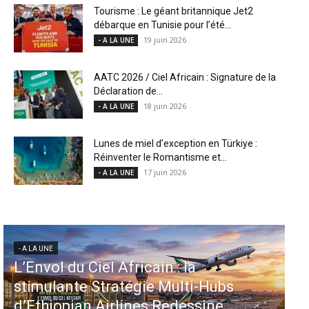
Tourisme : Le géant britannique Jet2
débarque en Tunisie pour l’été...
19 juin 2026
- A LA UNE
AATC 2026 / Ciel Africain : Signature de la
Déclaration de...
18 juin 2026
- A LA UNE
Lunes de miel d’exception en Türkiye :
Réinventer le Romantisme et...
17 juin 2026
- A LA UNE
- A LA UNE
Aéroports US : les États-Unis
bs
injectent 870 millions de dollars
dans 339 projets, Los Angeles et