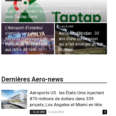
Aérien & Stratégie : Comment Royal Air Maroc fait de
la diaspora européenne le moteur de son hub de
- A LA UNE
Casablanca
Nominations : Sadri
Essid à la tête de la
- A LA UNE
Représentation d’Air
Sécurité des frontières
France en Tunisie et
aériennes en Afrique :
Lionel Rault aux
ub
L’appel urgent à
commandes de la région
l’harmonisation globale
ANSCO
Dernières Aero-news
Aéroports US : les États-Unis injectent
870 millions de dollars dans 339
projets, Los Angeles et Miami en tête
6 août 2026
- A LA UNE
0