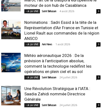
moteur de son hub de Casablanca
-
4 août 2026
- A LA UNE
Samir Belhassen
0
Nominations : Sadri Essid à la tête de la
Représentation d’Air France en Tunisie et
Lionel Rault aux commandes de la région
ANSCO
-
1 août 2026
- A LA UNE
Aero News
0
Météo aéronautique 2026 : De la
prévision à l’anticipation absolue,
comment la technologie redéfinit les
opérations en plein ciel et au sol
-
24 juillet 2026
- A LA UNE
Samir Belhassen
0
Une Révolution Stratégique à l’IATA :
Saadia Zahidi nommée Directrice
Générale
-
24 juillet 2026
- A LA UNE
Samir Belhassen
0