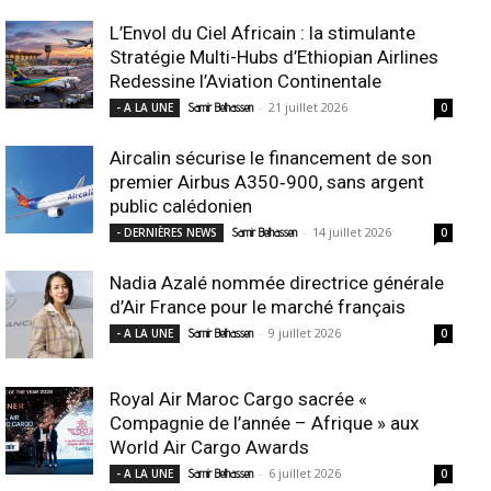
L’Envol du Ciel Africain : la stimulante
Stratégie Multi-Hubs d’Ethiopian Airlines
Redessine l’Aviation Continentale
-
21 juillet 2026
- A LA UNE
Samir Belhassen
0
Aircalin sécurise le financement de son
premier Airbus A350‑900, sans argent
public calédonien
-
14 juillet 2026
- DERNIÈRES NEWS
Samir Belhassen
0
Nadia Azalé nommée directrice générale
d’Air France pour le marché français
-
9 juillet 2026
- A LA UNE
Samir Belhassen
0
Royal Air Maroc Cargo sacrée «
Compagnie de l’année – Afrique » aux
World Air Cargo Awards
-
6 juillet 2026
- A LA UNE
Samir Belhassen
0