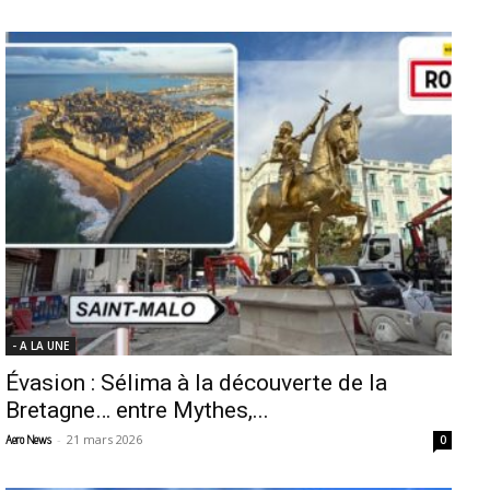
- A LA UNE
Évasion : Sélima à la découverte de la
Bretagne… entre Mythes,...
-
21 mars 2026
Aero News
0