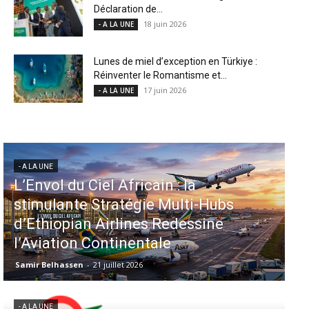
Déclaration de...
18 juin 2026
- A LA UNE
Lunes de miel d’exception en Türkiye :
Réinventer le Romantisme et...
17 juin 2026
- A LA UNE
- A LA UNE
Aéroports US : les États-Unis
injectent 870 millions de dollars
dans 339 projets, Los Angeles et
Miami en tête
Samir Belhassen
-
6 août 2026
- A LA UNE