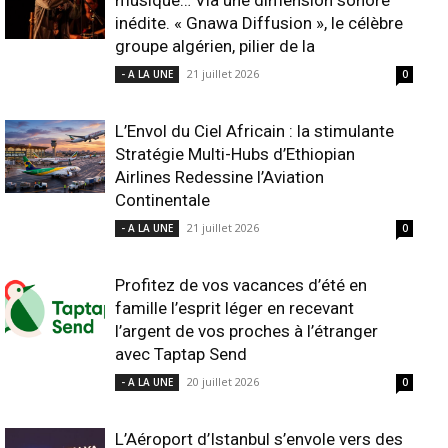
musique… Via une dimension sonore
inédite. « Gnawa Diffusion », le célèbre
groupe algérien, pilier de la
21 juillet 2026
- A LA UNE
0
L’Envol du Ciel Africain : la stimulante
Stratégie Multi-Hubs d’Ethiopian
Airlines Redessine l’Aviation
Continentale
21 juillet 2026
- A LA UNE
0
Profitez de vos vacances d’été en
famille l’esprit léger en recevant
l’argent de vos proches à l’étranger
avec Taptap Send
20 juillet 2026
- A LA UNE
0
L’Aéroport d’Istanbul s’envole vers des