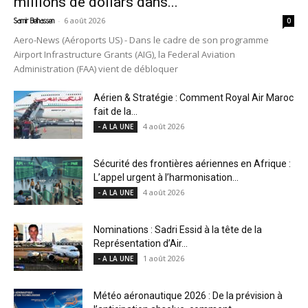
millions de dollars dans...
-
6 août 2026
Samir Belhassen
0
Aero-News (Aéroports US) - Dans le cadre de son programme
Airport Infrastructure Grants (AIG), la Federal Aviation
Administration (FAA) vient de débloquer
Aérien & Stratégie : Comment Royal Air Maroc
fait de la...
4 août 2026
- A LA UNE
Sécurité des frontières aériennes en Afrique :
L’appel urgent à l’harmonisation...
4 août 2026
- A LA UNE
Nominations : Sadri Essid à la tête de la
Représentation d’Air...
1 août 2026
- A LA UNE
Météo aéronautique 2026 : De la prévision à