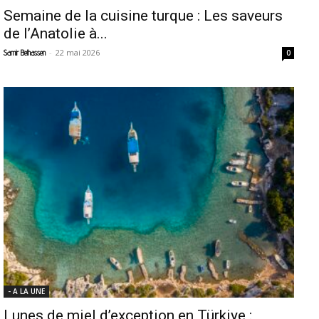
Semaine de la cuisine turque : Les saveurs
de l’Anatolie à...
-
22 mai 2026
Samir Belhassen
0
- A LA UNE
Lunes de miel d’exception en Türkiye :