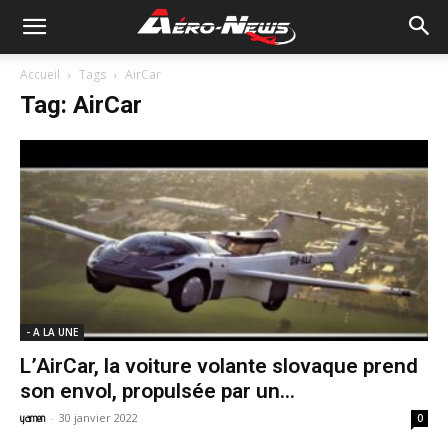
Accueil
Tags
AirCar
Tag: AirCar
- A LA UNE
L’AirCar, la voiture volante slovaque prend
son envol, propulsée par un...
-
30 janvier 2022
yamen
0