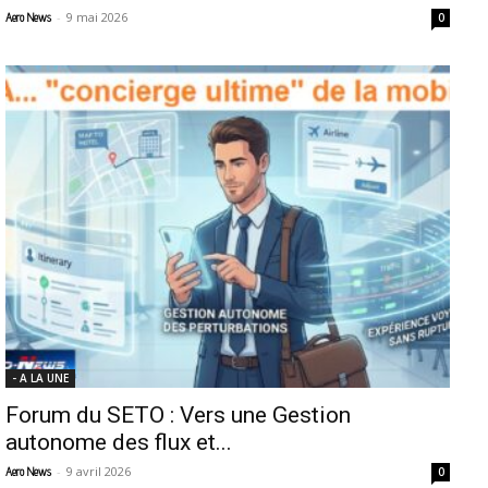
-
9 mai 2026
Aero News
0
- A LA UNE
Forum du SETO : Vers une Gestion
autonome des flux et...
-
9 avril 2026
Aero News
0