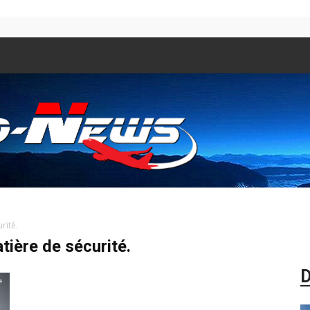
rité.
Aero
tière de sécurité.
D