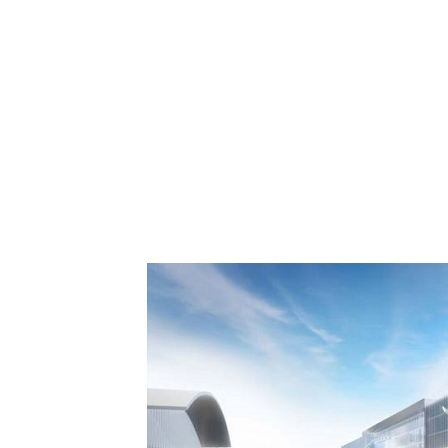
 Comment Royal Air
spora européenne le
de Casablanca