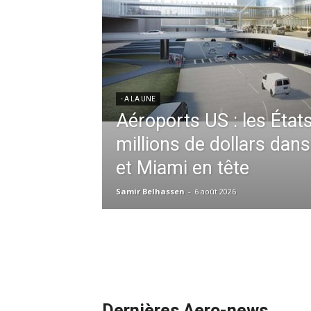
res aériennes en
ent à l’harmonisation
- A LA UNE
Météo aéronautique 2026
l’anticipation absolue,
ssid à la tête de la
redéfinit les opérations 
 France en Tunisie et
mmandes de la région
Samir Belhassen
-
24 juillet 2026
Dernières Aero-news