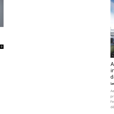
News
0
-
A
i
d
Sam
Ae
pr
Fe
d