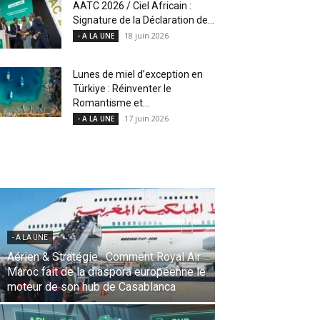
AATC 2026 / Ciel Africain :
Signature de la Déclaration de...
18 juin 2026
- A LA UNE
Lunes de miel d’exception en
Türkiye : Réinventer le
Romantisme et...
17 juin 2026
- A LA UNE
- A LA UNE
Une Révolution Stratégique à l’IATA :
Saadia Zahidi nommée Directrice
Générale