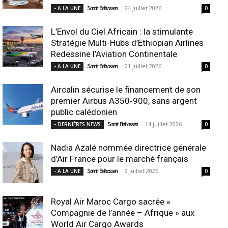
-
24 juillet 2026
- A LA UNE
Samir Belhassen
0
L’Envol du Ciel Africain : la stimulante
Stratégie Multi-Hubs d’Ethiopian Airlines
Redessine l’Aviation Continentale
-
21 juillet 2026
- A LA UNE
Samir Belhassen
0
Aircalin sécurise le financement de son
premier Airbus A350‑900, sans argent
public calédonien
-
14 juillet 2026
- DERNIÈRES NEWS
Samir Belhassen
0
Nadia Azalé nommée directrice générale
d’Air France pour le marché français
-
9 juillet 2026
- A LA UNE
Samir Belhassen
0
Royal Air Maroc Cargo sacrée «
Compagnie de l’année – Afrique » aux
World Air Cargo Awards