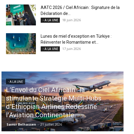
AATC 2026 / Ciel Africain : Signature de la
Déclaration de...
18 juin 2026
- A LA UNE
Lunes de miel d’exception en Türkiye :
Réinventer le Romantisme et...
17 juin 2026
- A LA UNE
- A LA UNE
- 
L’Envol du Ciel Africain : la
Aé
stimulante Stratégie Multi-Hubs
in
d’Ethiopian Airlines Redessine
d
l’Aviation Continentale
M
Samir Belhassen
-
21 juillet 2026
Sa