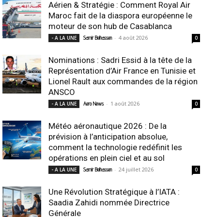
Aérien & Stratégie : Comment Royal Air
Maroc fait de la diaspora européenne le
moteur de son hub de Casablanca
-
4 août 2026
- A LA UNE
Samir Belhassen
0
Nominations : Sadri Essid à la tête de la
Représentation d’Air France en Tunisie et
Lionel Rault aux commandes de la région
ANSCO
-
1 août 2026
- A LA UNE
Aero News
0
Météo aéronautique 2026 : De la
prévision à l’anticipation absolue,
comment la technologie redéfinit les
opérations en plein ciel et au sol
-
24 juillet 2026
- A LA UNE
Samir Belhassen
0
Une Révolution Stratégique à l’IATA :
Saadia Zahidi nommée Directrice
Générale