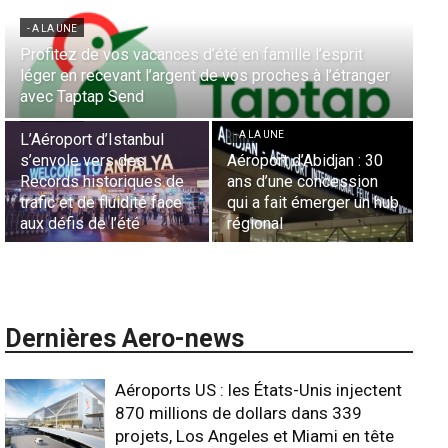
- A LA UNE
- 
Profitez de vos vacances d’été en famille l’esprit
Aé
léger en recevant l’argent de vos proches à l’étranger
la
avec Taptap Send
Ca
- A LA UNE
- A LA UNE
- 
L’Aéroport d’Istanbul
s’envole vers des
Aéroport d’Abidjan : 30
Sé
Records historiques de
ans d’une concession
aé
trafic et de fluidité face
qui a fait émerger un hub
L’
aux défis de l’été
régional
l’
Dernières Aero-news
Aéroports US : les États-Unis injectent
870 millions de dollars dans 339
projets, Los Angeles et Miami en tête