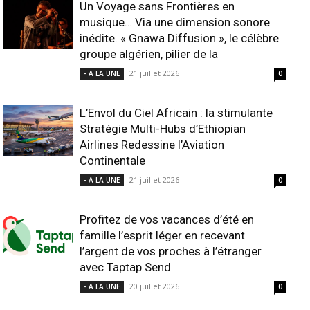
Un Voyage sans Frontières en
musique… Via une dimension sonore
inédite. « Gnawa Diffusion », le célèbre
groupe algérien, pilier de la
21 juillet 2026
- A LA UNE
0
L’Envol du Ciel Africain : la stimulante
Stratégie Multi-Hubs d’Ethiopian
Airlines Redessine l’Aviation
Continentale
21 juillet 2026
- A LA UNE
0
Profitez de vos vacances d’été en
famille l’esprit léger en recevant
l’argent de vos proches à l’étranger
avec Taptap Send
20 juillet 2026
- A LA UNE
0