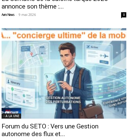
annonce son thème :...
-
9 mai 2026
Aero News
0
- A LA UNE
Forum du SETO : Vers une Gestion
autonome des flux et...