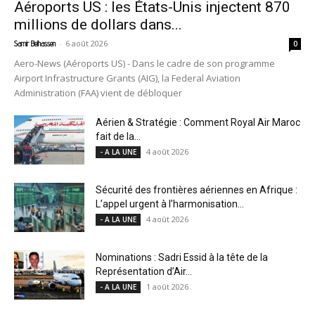
Aéroports US : les États-Unis injectent 870
millions de dollars dans...
-
6 août 2026
Samir Belhassen
0
Aero-News (Aéroports US) - Dans le cadre de son programme
Airport Infrastructure Grants (AIG), la Federal Aviation
Administration (FAA) vient de débloquer
Aérien & Stratégie : Comment Royal Air Maroc
fait de la...
4 août 2026
- A LA UNE
Sécurité des frontières aériennes en Afrique :
L’appel urgent à l’harmonisation...
4 août 2026
- A LA UNE
Nominations : Sadri Essid à la tête de la
Représentation d’Air...
1 août 2026
- A LA UNE