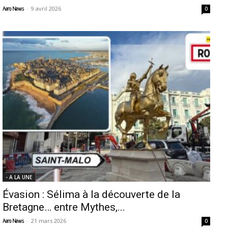
-
9 avril 2026
Aero News
0
- A LA UNE
Évasion : Sélima à la découverte de la
Bretagne… entre Mythes,...
-
21 mars 2026
Aero News
0