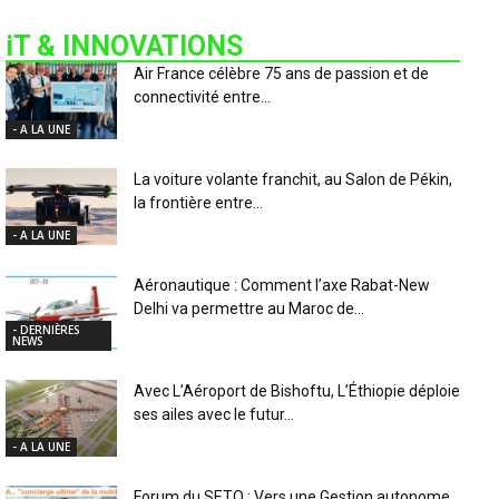
iT & INNOVATIONS
Air France célèbre 75 ans de passion et de
connectivité entre...
- A LA UNE
La voiture volante franchit, au Salon de Pékin,
la frontière entre...
- A LA UNE
Aéronautique : Comment l’axe Rabat-New
Delhi va permettre au Maroc de...
- DERNIÈRES
NEWS
Avec L’Aéroport de Bishoftu, L’Éthiopie déploie
ses ailes avec le futur...
- A LA UNE
Forum du SETO : Vers une Gestion autonome