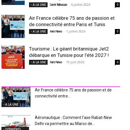
-
6 juillet 2026
- A LA UNE
Samir Belhassen
0
Air France célèbre 75 ans de passion et
de connectivité entre Paris et Tunis
-
1 juillet 2026
- A LA UNE
Aero News
0
Tourisme : Le géant britannique Jet2
débarque en Tunisie pour l’été 2027 !
-
19 juin 2026
- A LA UNE
Aero News
0
INDUSTRIE Aéro
Air France célèbre 75 ans de passion et de
connectivité entre...
- A LA UNE
Aéronautique : Comment l’axe Rabat-New
Delhi va permettre au Maroc de...
- DERNIÈRES