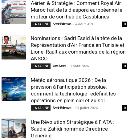
Aérien & Stratégie : Comment Royal Air
Maroc fait de la diaspora européenne le
moteur de son hub de Casablanca
-
4 août 2026
- A LA UNE
Samir Belhassen
0
Nominations : Sadri Essid à la tête de la
Représentation d’Air France en Tunisie et
Lionel Rault aux commandes de la région
ANSCO
-
1 août 2026
- A LA UNE
Aero News
0
Météo aéronautique 2026 : De la
prévision à l’anticipation absolue,
comment la technologie redéfinit les
opérations en plein ciel et au sol
-
24 juillet 2026
- A LA UNE
Samir Belhassen
0
Une Révolution Stratégique à l’IATA :
Saadia Zahidi nommée Directrice
Générale