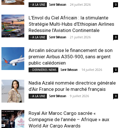
-
24 juillet 2026
- A LA UNE
Samir Belhassen
0
L’Envol du Ciel Africain : la stimulante
Stratégie Multi-Hubs d’Ethiopian Airlines
Redessine l’Aviation Continentale
-
21 juillet 2026
- A LA UNE
Samir Belhassen
0
Aircalin sécurise le financement de son
premier Airbus A350‑900, sans argent
public calédonien
-
14 juillet 2026
- DERNIÈRES NEWS
Samir Belhassen
0
Nadia Azalé nommée directrice générale
d’Air France pour le marché français
-
9 juillet 2026
- A LA UNE
Samir Belhassen
0
Royal Air Maroc Cargo sacrée «
Compagnie de l’année – Afrique » aux
World Air Cargo Awards