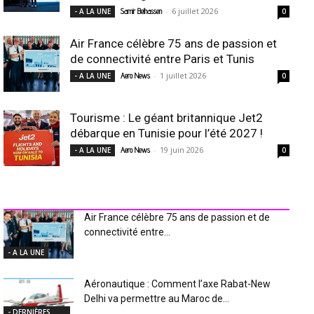
-
6 juillet 2026
- A LA UNE
Samir Belhassen
0
Air France célèbre 75 ans de passion et
de connectivité entre Paris et Tunis
-
1 juillet 2026
- A LA UNE
Aero News
0
Tourisme : Le géant britannique Jet2
débarque en Tunisie pour l’été 2027 !
-
19 juin 2026
- A LA UNE
Aero News
0
INDUSTRIE Aéro
Air France célèbre 75 ans de passion et de
connectivité entre...
- A LA UNE
Aéronautique : Comment l’axe Rabat-New
Delhi va permettre au Maroc de...
- DERNIÈRES