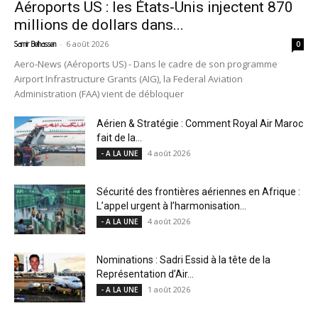
Aéroports US : les États-Unis injectent 870
millions de dollars dans...
-
6 août 2026
Samir Belhassen
0
Aero-News (Aéroports US) - Dans le cadre de son programme
Airport Infrastructure Grants (AIG), la Federal Aviation
Administration (FAA) vient de débloquer
Aérien & Stratégie : Comment Royal Air Maroc
fait de la...
4 août 2026
- A LA UNE
Sécurité des frontières aériennes en Afrique :
L’appel urgent à l’harmonisation...
4 août 2026
- A LA UNE
Nominations : Sadri Essid à la tête de la
Représentation d’Air...
1 août 2026
- A LA UNE