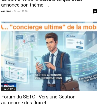
annonce son thème :...
-
9 mai 2026
Aero News
0
- A LA UNE
Forum du SETO : Vers une Gestion
autonome des flux et...