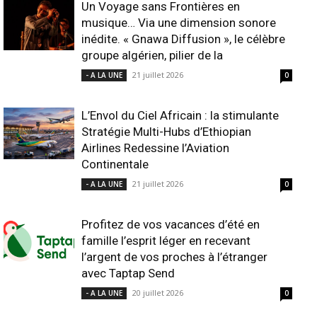
Un Voyage sans Frontières en
musique… Via une dimension sonore
inédite. « Gnawa Diffusion », le célèbre
groupe algérien, pilier de la
21 juillet 2026
- A LA UNE
0
L’Envol du Ciel Africain : la stimulante
Stratégie Multi-Hubs d’Ethiopian
Airlines Redessine l’Aviation
Continentale
21 juillet 2026
- A LA UNE
0
Profitez de vos vacances d’été en
famille l’esprit léger en recevant
l’argent de vos proches à l’étranger
avec Taptap Send
20 juillet 2026
- A LA UNE
0