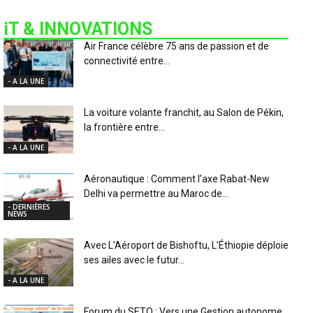
iT & INNOVATIONS
Air France célèbre 75 ans de passion et de
connectivité entre...
- A LA UNE
La voiture volante franchit, au Salon de Pékin,
la frontière entre...
- A LA UNE
Aéronautique : Comment l’axe Rabat-New
Delhi va permettre au Maroc de...
- DERNIÈRES
NEWS
Avec L’Aéroport de Bishoftu, L’Éthiopie déploie
ses ailes avec le futur...
- A LA UNE
Forum du SETO : Vers une Gestion autonome