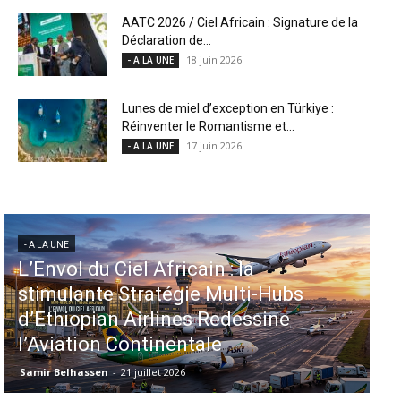
AATC 2026 / Ciel Africain : Signature de la
Déclaration de...
18 juin 2026
- A LA UNE
Lunes de miel d’exception en Türkiye :
Réinventer le Romantisme et...
17 juin 2026
- A LA UNE
- A LA UNE
Aéroports US : les États-Unis
injectent 870 millions de dollars
dans 339 projets, Los Angeles et
Miami en tête
Samir Belhassen
-
6 août 2026