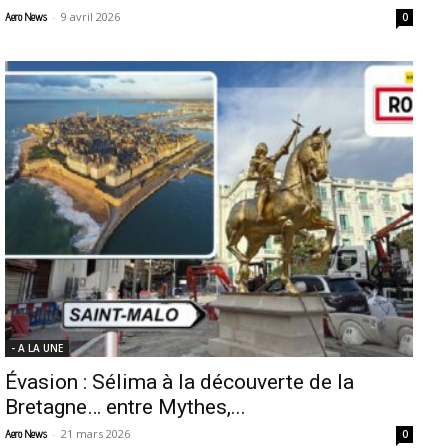
-
9 avril 2026
Aero News
0
- A LA UNE
Évasion : Sélima à la découverte de la
Bretagne… entre Mythes,...
-
21 mars 2026
Aero News
0