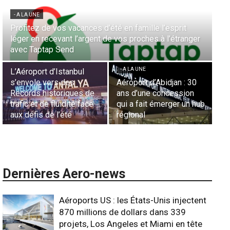
- A LA UNE
Aérien & Stratégie : Comment Royal Air Maroc fait de
la diaspora européenne le moteur de son hub de
- A LA UNE
Casablanca
Nominations : Sadri
Essid à la tête de la
- A LA UNE
Représentation d’Air
Sécurité des frontières
France en Tunisie et
aériennes en Afrique :
Lionel Rault aux
b
L’appel urgent à
commandes de la région
l’harmonisation globale
ANSCO
Dernières Aero-news
Aéroports US : les États-Unis injectent
870 millions de dollars dans 339
projets, Los Angeles et Miami en tête