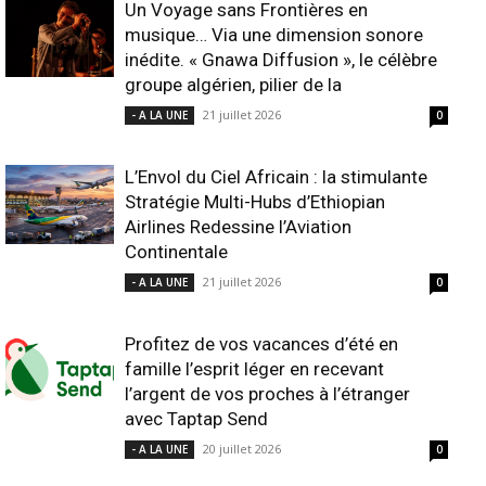
Un Voyage sans Frontières en
musique… Via une dimension sonore
inédite. « Gnawa Diffusion », le célèbre
groupe algérien, pilier de la
21 juillet 2026
- A LA UNE
0
L’Envol du Ciel Africain : la stimulante
Stratégie Multi-Hubs d’Ethiopian
Airlines Redessine l’Aviation
Continentale
21 juillet 2026
- A LA UNE
0
Profitez de vos vacances d’été en
famille l’esprit léger en recevant
l’argent de vos proches à l’étranger
avec Taptap Send
20 juillet 2026
- A LA UNE
0