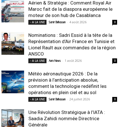
Aérien & Stratégie : Comment Royal Air
Maroc fait de la diaspora européenne le
moteur de son hub de Casablanca
-
4 août 2026
- A LA UNE
Samir Belhassen
0
Nominations : Sadri Essid à la tête de la
Représentation d’Air France en Tunisie et
Lionel Rault aux commandes de la région
ANSCO
-
1 août 2026
- A LA UNE
Aero News
0
Météo aéronautique 2026 : De la
prévision à l’anticipation absolue,
comment la technologie redéfinit les
opérations en plein ciel et au sol
-
24 juillet 2026
- A LA UNE
Samir Belhassen
0
Une Révolution Stratégique à l’IATA :
Saadia Zahidi nommée Directrice
Générale