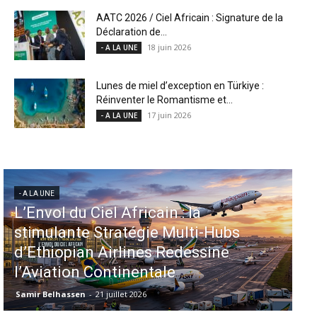
AATC 2026 / Ciel Africain : Signature de la
Déclaration de...
18 juin 2026
- A LA UNE
Lunes de miel d’exception en Türkiye :
Réinventer le Romantisme et...
17 juin 2026
- A LA UNE
- A LA UNE
Aéroports US : les États-Unis
injectent 870 millions de dollars
dans 339 projets, Los Angeles et
Miami en tête
Samir Belhassen
-
6 août 2026