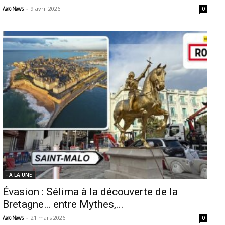
-
9 avril 2026
Aero News
0
- A LA UNE
Évasion : Sélima à la découverte de la
Bretagne… entre Mythes,...
-
21 mars 2026
Aero News
0