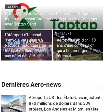
- A LA UNE
Aérien & Stratégie : Comment Royal Air Maroc fait de
er
la diaspora européenne le moteur de son hub de
- A LA UNE
Casablanca
Nominations : Sadri
Essid à la tête de la
- A LA UNE
Représentation d’Air
0
Sécurité des frontières
France en Tunisie et
aériennes en Afrique :
Lionel Rault aux
hub
L’appel urgent à
commandes de la région
l’harmonisation globale
ANSCO
Dernières Aero-news
Aéroports US : les États-Unis injectent
870 millions de dollars dans 339
projets, Los Angeles et Miami en tête