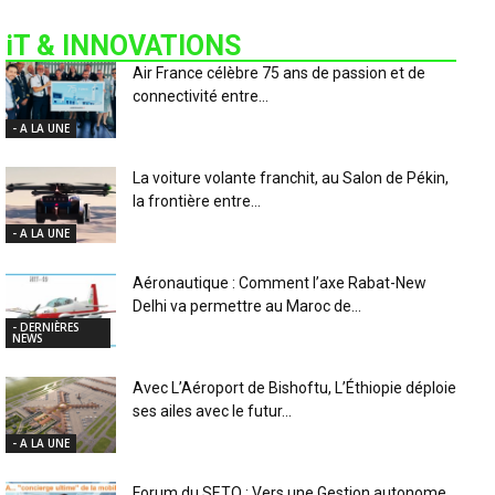
iT & INNOVATIONS
Air France célèbre 75 ans de passion et de
connectivité entre...
- A LA UNE
La voiture volante franchit, au Salon de Pékin,
la frontière entre...
- A LA UNE
Aéronautique : Comment l’axe Rabat-New
Delhi va permettre au Maroc de...
- DERNIÈRES
NEWS
Avec L’Aéroport de Bishoftu, L’Éthiopie déploie
ses ailes avec le futur...
- A LA UNE
Forum du SETO : Vers une Gestion autonome