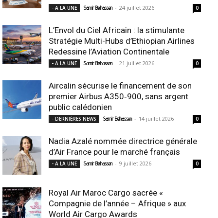
-
24 juillet 2026
- A LA UNE
Samir Belhassen
0
L’Envol du Ciel Africain : la stimulante
Stratégie Multi-Hubs d’Ethiopian Airlines
Redessine l’Aviation Continentale
-
21 juillet 2026
- A LA UNE
Samir Belhassen
0
Aircalin sécurise le financement de son
premier Airbus A350‑900, sans argent
public calédonien
-
14 juillet 2026
- DERNIÈRES NEWS
Samir Belhassen
0
Nadia Azalé nommée directrice générale
d’Air France pour le marché français
-
9 juillet 2026
- A LA UNE
Samir Belhassen
0
Royal Air Maroc Cargo sacrée «
Compagnie de l’année – Afrique » aux
World Air Cargo Awards