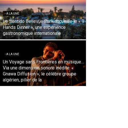
- A LA UNE
L’Aéroport d’Istanbul s’envole vers des
Records historiques de trafic et de
fluidité face aux défis de l’été
- A LA UNE
Aéroport d’Abidjan : 30 ans d’une
concession qui a fait émerger un hub
régional