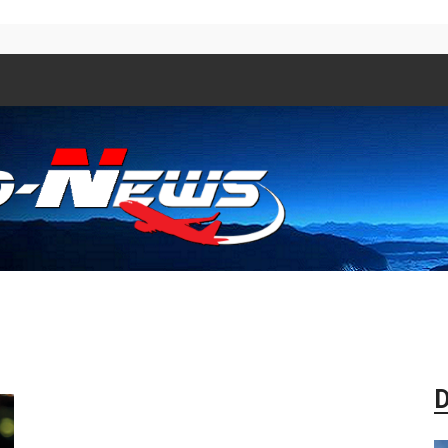
Aero
D