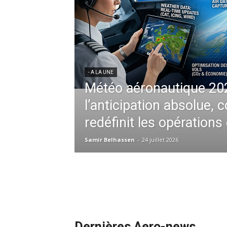
Park accueille le « 9-
 expérience
nationale
- A LA UNE
L’Envol du Ciel Africain 
Multi-Hubs d’Ethiopian 
ntières en musique…
l’Aviation Continentale
nore inédite. «
e célèbre groupe
Samir Belhassen
-
21 juillet 2026
Dernières Aero-news