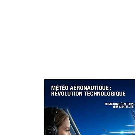
égique à l’IATA :
e Directrice