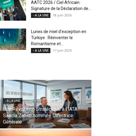
AATC 2026 / Ciel Africain :
Signature de la Déclaration de...
18 juin 2026
- A LA UNE
Lunes de miel d’exception en
Türkiye : Réinventer le
Romantisme et...
17 juin 2026
- A LA UNE
- A LA UNE
Profitez de vos vacances d’été en famille
l’esprit léger en recevant l’argent de vos
proches à l’étranger avec Taptap Send