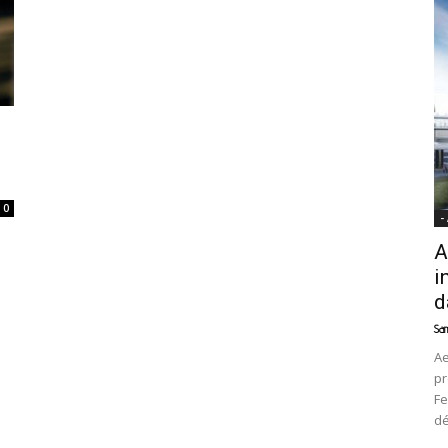
News
0
-
A
i
d
Sam
Ae
pr
Fe
d