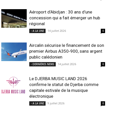
Aéroport d’Abidjan : 30 ans d’une
concession qui a fait émerger un hub
régional
14 juillet 2026
- A LA UNE
0
Aircalin sécurise le financement de son
premier Airbus A350‑900, sans argent
public calédonien
14 juillet 2026
- DERNIÈRES NEWS
0
Le DJERBA MUSIC LAND 2026
confirme le statut de Djerba comme
capitale estivale de la musique
électronique
9 juillet 2026
- A LA UNE
0