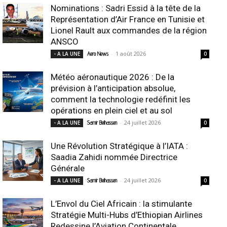
Nominations : Sadri Essid à la tête de la
Représentation d’Air France en Tunisie et
Lionel Rault aux commandes de la région
ANSCO
-
1 août 2026
- A LA UNE
Aero News
0
Météo aéronautique 2026 : De la
prévision à l’anticipation absolue,
comment la technologie redéfinit les
opérations en plein ciel et au sol
-
24 juillet 2026
- A LA UNE
Samir Belhassen
0
Une Révolution Stratégique à l’IATA :
Saadia Zahidi nommée Directrice
Générale
-
24 juillet 2026
- A LA UNE
Samir Belhassen
0
L’Envol du Ciel Africain : la stimulante
Stratégie Multi-Hubs d’Ethiopian Airlines
Redessine l’Aviation Continentale