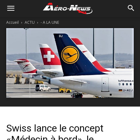
Accueil
ACTU
- A LA UNE
Swiss lance le concept
«Médecin à bord», le