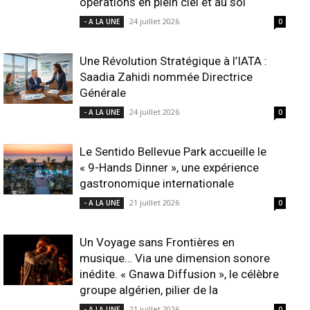
opérations en plein ciel et au sol
24 juillet 2026
- A LA UNE
0
Une Révolution Stratégique à l’IATA :
Saadia Zahidi nommée Directrice
Générale
24 juillet 2026
- A LA UNE
0
Le Sentido Bellevue Park accueille le
« 9-Hands Dinner », une expérience
gastronomique internationale
21 juillet 2026
- A LA UNE
0
Un Voyage sans Frontières en
musique… Via une dimension sonore
inédite. « Gnawa Diffusion », le célèbre
groupe algérien, pilier de la
21 juillet 2026
- A LA UNE
0