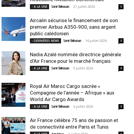
-
21 juillet 2026
- A LA UNE
Samir Belhassen
0
Aircalin sécurise le financement de son
premier Airbus A350‑900, sans argent
public calédonien
-
14 juillet 2026
- DERNIÈRES NEWS
Samir Belhassen
0
Nadia Azalé nommée directrice générale
d’Air France pour le marché français
-
9 juillet 2026
- A LA UNE
Samir Belhassen
0
Royal Air Maroc Cargo sacrée «
Compagnie de l’année – Afrique » aux
World Air Cargo Awards
-
6 juillet 2026
- A LA UNE
Samir Belhassen
0
Air France célèbre 75 ans de passion et
de connectivité entre Paris et Tunis
-
1 juillet 2026