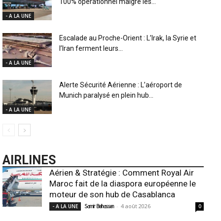
100% opérationnel malgré les...
- A LA UNE
Escalade au Proche-Orient : L’Irak, la Syrie et
l’Iran ferment leurs...
- A LA UNE
Alerte Sécurité Aérienne : L’aéroport de
Munich paralysé en plein hub...
- A LA UNE
AIRLINES
Aérien & Stratégie : Comment Royal Air
Maroc fait de la diaspora européenne le
moteur de son hub de Casablanca
-
4 août 2026
- A LA UNE
Samir Belhassen
0