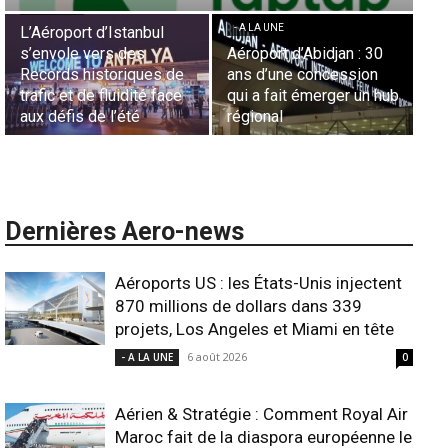
Essid à la tête de la
- A LA UNE
Représentation d’Air
 30
Sécurité des frontières
France en Tunisie et
on
aériennes en Afrique :
Lionel Rault aux
n hub
L’appel urgent à
commandes de la région
l’harmonisation globale
ANSCO
Dernières Aero-news
Aéroports US : les États-Unis injectent
870 millions de dollars dans 339
projets, Los Angeles et Miami en tête
6 août 2026
- A LA UNE
0
Aérien & Stratégie : Comment Royal Air
Maroc fait de la diaspora européenne le