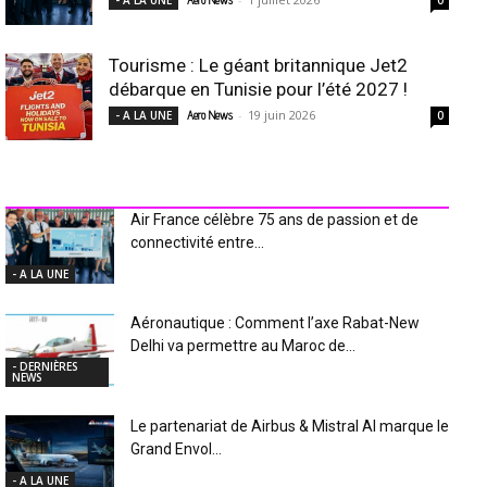
- A LA UNE
Aero News
0
Tourisme : Le géant britannique Jet2
débarque en Tunisie pour l’été 2027 !
-
19 juin 2026
- A LA UNE
Aero News
0
INDUSTRIE Aéro
Air France célèbre 75 ans de passion et de
connectivité entre...
- A LA UNE
Aéronautique : Comment l’axe Rabat-New
Delhi va permettre au Maroc de...
- DERNIÈRES
NEWS
Le partenariat de Airbus & Mistral AI marque le
Grand Envol...
- A LA UNE