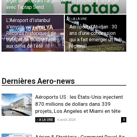
cevant l’argent de vos proches à l’étranger
la diaspora eur
ap Send
Casablanca
- A LA UNE
- A LA UNE
d’Istanbul
ers des
Aéroport d’Abidjan : 30
Sécurité des fro
storiques de
ans d’une concession
aériennes en Afr
 fluidité face
qui a fait émerger un hub
L’appel urgent à
e l’été
régional
l’harmonisation 
Dernières Aero-news
Aéroports US : les États-Unis injectent
870 millions de dollars dans 339
projets, Los Angeles et Miami en tête
6 août 2026
- A LA UNE
0
Aérien & Stratégie : Comment Royal Air