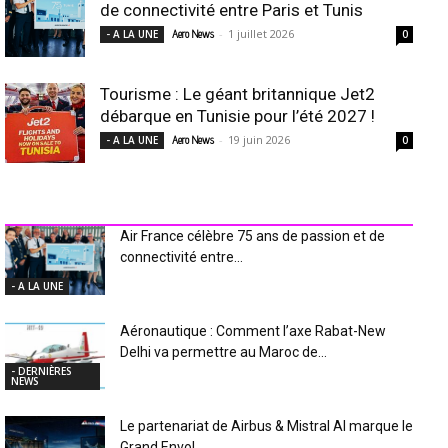
de connectivité entre Paris et Tunis
-
1 juillet 2026
- A LA UNE
Aero News
0
Tourisme : Le géant britannique Jet2
débarque en Tunisie pour l’été 2027 !
-
19 juin 2026
- A LA UNE
Aero News
0
INDUSTRIE Aéro
Air France célèbre 75 ans de passion et de
connectivité entre...
- A LA UNE
Aéronautique : Comment l’axe Rabat-New
Delhi va permettre au Maroc de...
- DERNIÈRES
NEWS
Le partenariat de Airbus & Mistral AI marque le
Grand Envol...