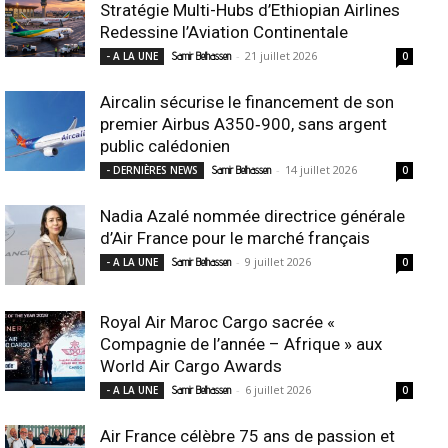
Stratégie Multi-Hubs d’Ethiopian Airlines
Redessine l’Aviation Continentale
-
21 juillet 2026
- A LA UNE
Samir Belhassen
0
Aircalin sécurise le financement de son
premier Airbus A350‑900, sans argent
public calédonien
-
14 juillet 2026
- DERNIÈRES NEWS
Samir Belhassen
0
Nadia Azalé nommée directrice générale
d’Air France pour le marché français
-
9 juillet 2026
- A LA UNE
Samir Belhassen
0
Royal Air Maroc Cargo sacrée «
Compagnie de l’année – Afrique » aux
World Air Cargo Awards
-
6 juillet 2026
- A LA UNE
Samir Belhassen
0
Air France célèbre 75 ans de passion et