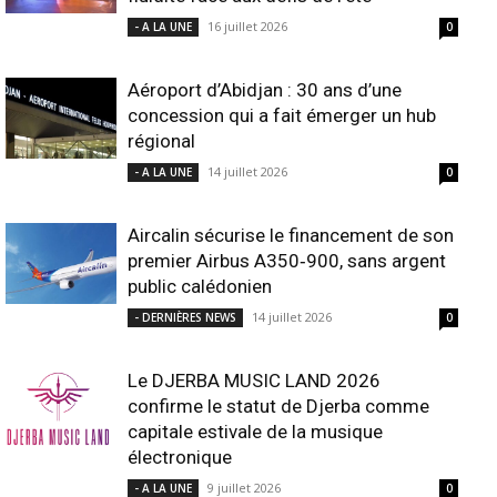
16 juillet 2026
- A LA UNE
0
Aéroport d’Abidjan : 30 ans d’une
concession qui a fait émerger un hub
régional
14 juillet 2026
- A LA UNE
0
Aircalin sécurise le financement de son
premier Airbus A350‑900, sans argent
public calédonien
14 juillet 2026
- DERNIÈRES NEWS
0
Le DJERBA MUSIC LAND 2026
confirme le statut de Djerba comme
capitale estivale de la musique
électronique
9 juillet 2026
- A LA UNE
0