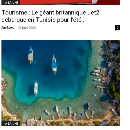
- A LA UNE
Tourisme : Le géant britannique Jet2
débarque en Tunisie pour l’été...
-
19 juin 2026
Aero News
0
- A LA UNE