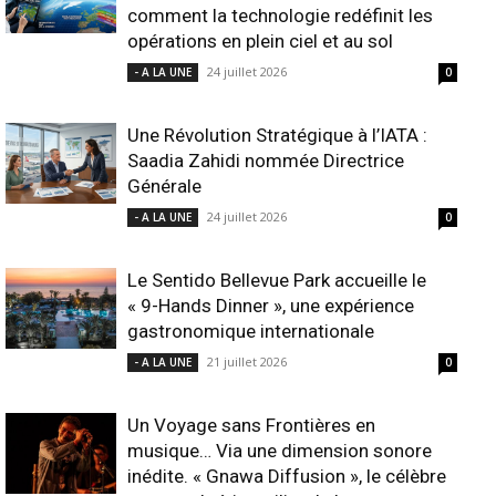
comment la technologie redéfinit les
opérations en plein ciel et au sol
24 juillet 2026
- A LA UNE
0
Une Révolution Stratégique à l’IATA :
Saadia Zahidi nommée Directrice
Générale
24 juillet 2026
- A LA UNE
0
Le Sentido Bellevue Park accueille le
« 9-Hands Dinner », une expérience
gastronomique internationale
21 juillet 2026
- A LA UNE
0
Un Voyage sans Frontières en
musique… Via une dimension sonore
inédite. « Gnawa Diffusion », le célèbre