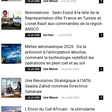
-
4 août 2026
- A LA UNE
Samir Belhassen
0
Nominations : Sadri Essid à la tête de la
Représentation d’Air France en Tunisie et
Lionel Rault aux commandes de la région
ANSCO
-
1 août 2026
- A LA UNE
Aero News
0
Météo aéronautique 2026 : De la
prévision à l’anticipation absolue,
comment la technologie redéfinit les
opérations en plein ciel et au sol
-
24 juillet 2026
- A LA UNE
Samir Belhassen
0
Une Révolution Stratégique à l’IATA :
Saadia Zahidi nommée Directrice
Générale
-
24 juillet 2026
- A LA UNE
Samir Belhassen
0
L’Envol du Ciel Africain : la stimulante