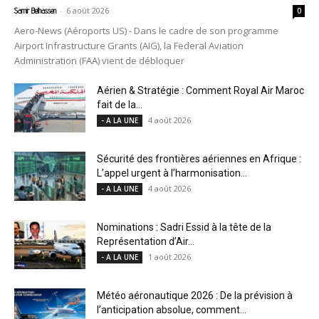
-
6 août 2026
Samir Belhassen
0
Aero-News (Aéroports US) - Dans le cadre de son programme
Airport Infrastructure Grants (AIG), la Federal Aviation
Administration (FAA) vient de débloquer
Aérien & Stratégie : Comment Royal Air Maroc
fait de la...
4 août 2026
- A LA UNE
Sécurité des frontières aériennes en Afrique :
L’appel urgent à l’harmonisation...
4 août 2026
- A LA UNE
Nominations : Sadri Essid à la tête de la
Représentation d’Air...
1 août 2026
- A LA UNE
Météo aéronautique 2026 : De la prévision à
l’anticipation absolue, comment...