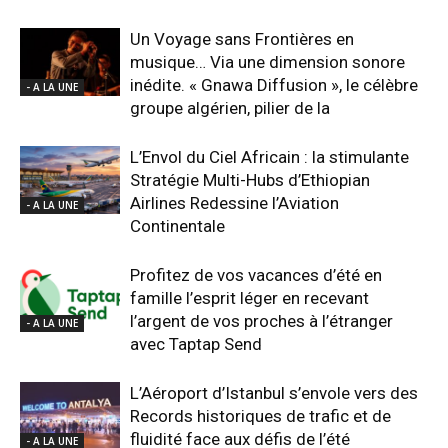
Un Voyage sans Frontières en
musique… Via une dimension sonore
inédite. « Gnawa Diffusion », le célèbre
- A LA UNE
groupe algérien, pilier de la
L’Envol du Ciel Africain : la stimulante
Stratégie Multi-Hubs d’Ethiopian
Airlines Redessine l’Aviation
- A LA UNE
Continentale
Profitez de vos vacances d’été en
famille l’esprit léger en recevant
l’argent de vos proches à l’étranger
- A LA UNE
avec Taptap Send
L’Aéroport d’Istanbul s’envole vers des
Records historiques de trafic et de
fluidité face aux défis de l’été
- A LA UNE