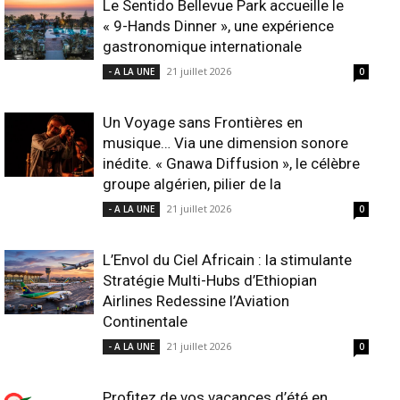
Le Sentido Bellevue Park accueille le
« 9-Hands Dinner », une expérience
gastronomique internationale
21 juillet 2026
- A LA UNE
0
Un Voyage sans Frontières en
musique… Via une dimension sonore
inédite. « Gnawa Diffusion », le célèbre
groupe algérien, pilier de la
21 juillet 2026
- A LA UNE
0
L’Envol du Ciel Africain : la stimulante
Stratégie Multi-Hubs d’Ethiopian
Airlines Redessine l’Aviation
Continentale
21 juillet 2026
- A LA UNE
0
Profitez de vos vacances d’été en