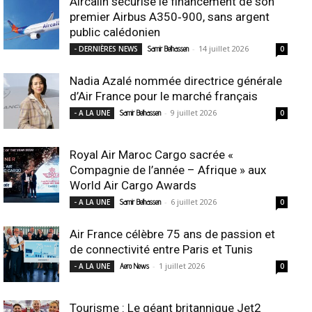
Aircalin sécurise le financement de son
premier Airbus A350‑900, sans argent
public calédonien
-
14 juillet 2026
- DERNIÈRES NEWS
Samir Belhassen
0
Nadia Azalé nommée directrice générale
d’Air France pour le marché français
-
9 juillet 2026
- A LA UNE
Samir Belhassen
0
Royal Air Maroc Cargo sacrée «
Compagnie de l’année – Afrique » aux
World Air Cargo Awards
-
6 juillet 2026
- A LA UNE
Samir Belhassen
0
Air France célèbre 75 ans de passion et
de connectivité entre Paris et Tunis
-
1 juillet 2026
- A LA UNE
Aero News
0
Tourisme : Le géant britannique Jet2