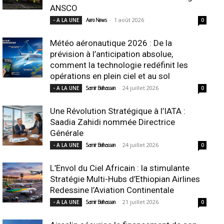
ANSCO
-
1 août 2026
- A LA UNE
Aero News
0
Météo aéronautique 2026 : De la
prévision à l’anticipation absolue,
comment la technologie redéfinit les
opérations en plein ciel et au sol
-
24 juillet 2026
- A LA UNE
Samir Belhassen
0
Une Révolution Stratégique à l’IATA :
Saadia Zahidi nommée Directrice
Générale
-
24 juillet 2026
- A LA UNE
Samir Belhassen
0
L’Envol du Ciel Africain : la stimulante
Stratégie Multi-Hubs d’Ethiopian Airlines
Redessine l’Aviation Continentale
-
21 juillet 2026
- A LA UNE
Samir Belhassen
0