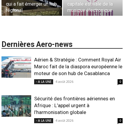
ui a fait émerger un hub
capitale estivale de la
comman
égional
musique électronique
ANSC
Dernières Aero-news
Aérien & Stratégie : Comment Royal Air
Maroc fait de la diaspora européenne le
moteur de son hub de Casablanca
4 août 2026
- A LA UNE
0
Sécurité des frontières aériennes en
Afrique : L’appel urgent à
l’harmonisation globale
4 août 2026
- A LA UNE
0