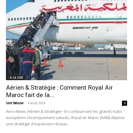
- A LA UNE
Aérien & Stratégie : Comment Royal Air
Maroc fait de la...
-
4 août 2026
Samir Belhassen
0
Aero-News (Aérien & Stratégie) - En contournant les grands hubs
européens chroniquement saturés, Royal Air Maroc (RAM) déploie
une stratégie d'expansion réseau