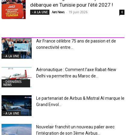
débarque en Tunisie pour l’été 2027 !
-
19 juin 2026
- A LA UNE
Aero News
0
INDUSTRIE Aéro
Air France célèbre 75 ans de passion et de
connectivité entre...
- A LA UNE
Aéronautique : Comment l’axe Rabat-New
Delhi va permettre au Maroc de...
- DERNIÈRES
NEWS
Le partenariat de Airbus & Mistral AI marque le
Grand Envol...
- A LA UNE
Nouvelair franchit un nouveau palier avec
l’intégration de son 3ème Airbus...