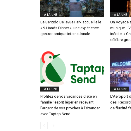
- A LA UNE
- A LA UNE
Le Sentido Bellevue Park accueille le
Un Voyage s
« 9-Hands Dinner », une expérience
musique… Vi
gastronomique internationale
inédite. « G
célèbre group
- A LA UNE
- A LA UNE
Profitez de vos vacances d’été en
L’Aéroport d
famille l’esprit léger en recevant
des Records 
l’argent de vos proches à l’étranger
de fluidité f
avec Taptap Send