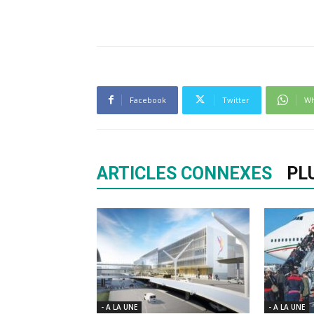
Facebook
Twitter
Wh
ARTICLES CONNEXES
PL
- A LA UNE
- A LA UNE