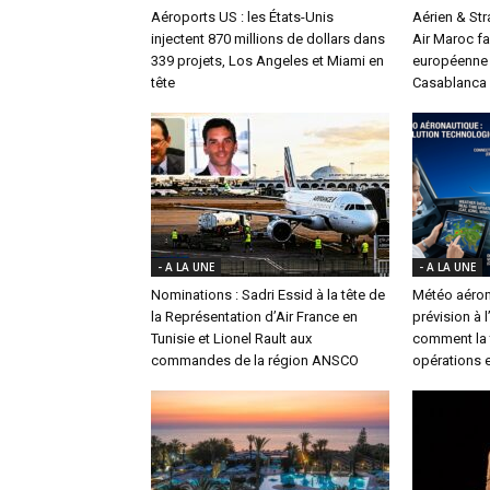
Aéroports US : les États-Unis
Aérien & St
injectent 870 millions de dollars dans
Air Maroc fa
339 projets, Los Angeles et Miami en
européenne 
tête
Casablanca
- A LA UNE
- A LA UNE
Nominations : Sadri Essid à la tête de
Météo aéron
la Représentation d’Air France en
prévision à 
Tunisie et Lionel Rault aux
comment la t
commandes de la région ANSCO
opérations e