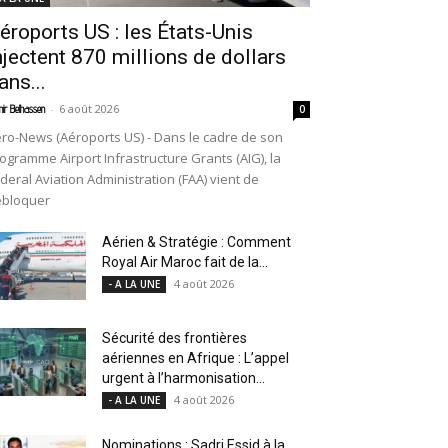
éroports US : les États-Unis
njectent 870 millions de dollars
ans...
-
6 août 2026
ir Belhassen
0
ro-News (Aéroports US) - Dans le cadre de son
ogramme Airport Infrastructure Grants (AIG), la
deral Aviation Administration (FAA) vient de
ébloquer
Aérien & Stratégie : Comment
Royal Air Maroc fait de la...
4 août 2026
- A LA UNE
Sécurité des frontières
aériennes en Afrique : L’appel
urgent à l’harmonisation...
4 août 2026
- A LA UNE
Nominations : Sadri Essid à la