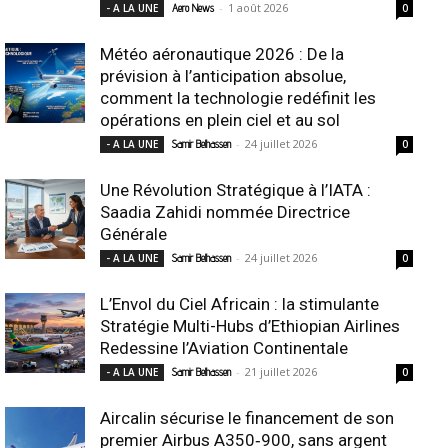
-
1 août 2026
- A LA UNE
Aero News
0
Météo aéronautique 2026 : De la
prévision à l’anticipation absolue,
comment la technologie redéfinit les
opérations en plein ciel et au sol
-
24 juillet 2026
- A LA UNE
Samir Belhassen
0
Une Révolution Stratégique à l’IATA :
Saadia Zahidi nommée Directrice
Générale
-
24 juillet 2026
- A LA UNE
Samir Belhassen
0
L’Envol du Ciel Africain : la stimulante
Stratégie Multi-Hubs d’Ethiopian Airlines
Redessine l’Aviation Continentale
-
21 juillet 2026
- A LA UNE
Samir Belhassen
0
Aircalin sécurise le financement de son
premier Airbus A350‑900, sans argent