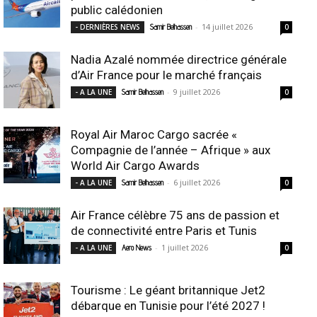
public calédonien
-
14 juillet 2026
- DERNIÈRES NEWS
Samir Belhassen
0
Nadia Azalé nommée directrice générale
d’Air France pour le marché français
-
9 juillet 2026
- A LA UNE
Samir Belhassen
0
Royal Air Maroc Cargo sacrée «
Compagnie de l’année – Afrique » aux
World Air Cargo Awards
-
6 juillet 2026
- A LA UNE
Samir Belhassen
0
Air France célèbre 75 ans de passion et
de connectivité entre Paris et Tunis
-
1 juillet 2026
- A LA UNE
Aero News
0
Tourisme : Le géant britannique Jet2
débarque en Tunisie pour l’été 2027 !