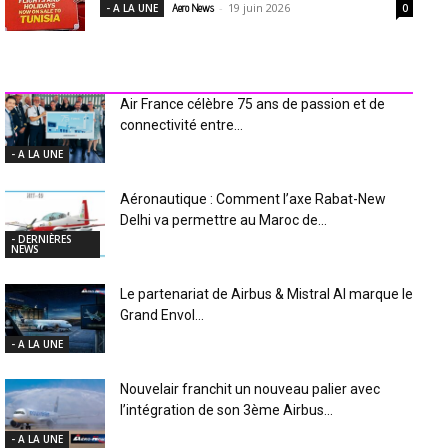
-
19 juin 2026
- A LA UNE
Aero News
0
INDUSTRIE Aéro
Air France célèbre 75 ans de passion et de
connectivité entre...
- A LA UNE
Aéronautique : Comment l’axe Rabat-New
Delhi va permettre au Maroc de...
- DERNIÈRES
NEWS
Le partenariat de Airbus & Mistral AI marque le
Grand Envol...
- A LA UNE
Nouvelair franchit un nouveau palier avec
l’intégration de son 3ème Airbus...
- A LA UNE