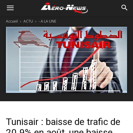
Accueil
ACTU
- A LA UNE
Tunisair : baisse de trafic de
20.9% en août, une baisse