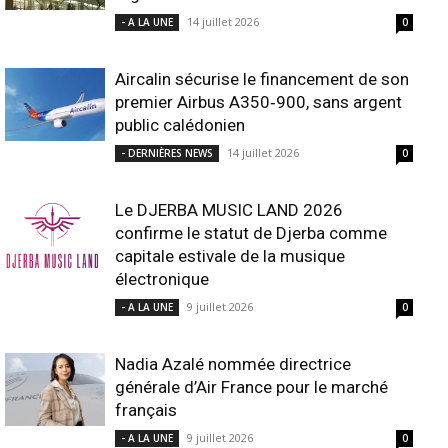
14 juillet 2026
- A LA UNE
0
Aircalin sécurise le financement de son
premier Airbus A350‑900, sans argent
public calédonien
14 juillet 2026
- DERNIÈRES NEWS
0
Le DJERBA MUSIC LAND 2026
confirme le statut de Djerba comme
capitale estivale de la musique
électronique
9 juillet 2026
- A LA UNE
0
Nadia Azalé nommée directrice
générale d’Air France pour le marché
français
9 juillet 2026
- A LA UNE
0