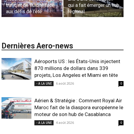
L’appel urgent à
commandes de la région
ga
l’harmonisation globale
ANSCO
in
Dernières Aero-news
Aéroports US : les États-Unis injectent
870 millions de dollars dans 339
projets, Los Angeles et Miami en tête
6 août 2026
- A LA UNE
0
Aérien & Stratégie : Comment Royal Air
Maroc fait de la diaspora européenne le
moteur de son hub de Casablanca
4 août 2026
- A LA UNE
0