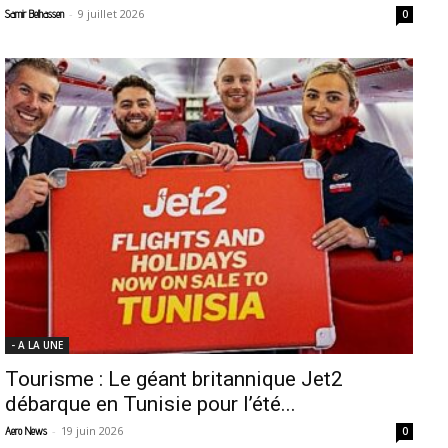
-
9 juillet 2026
Samir Belhassen
0
- A LA UNE
Tourisme : Le géant britannique Jet2
débarque en Tunisie pour l’été...
-
19 juin 2026
Aero News
0