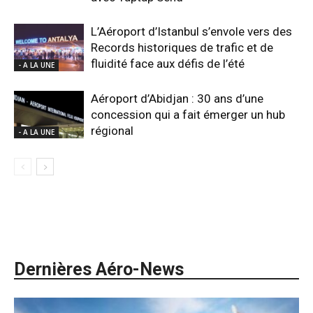
L’Aéroport d’Istanbul s’envole vers des
Records historiques de trafic et de
fluidité face aux défis de l’été
- A LA UNE
Aéroport d’Abidjan : 30 ans d’une
concession qui a fait émerger un hub
régional
- A LA UNE
Dernières Aéro-News