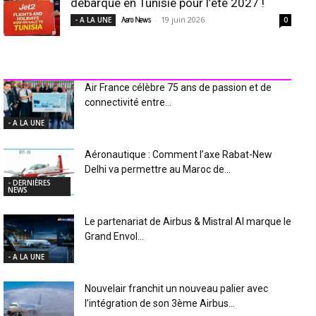
débarque en Tunisie pour l’été 2027 !
-
19 juin 2026
- A LA UNE
Aero News
0
INDUSTRIE Aéro
Air France célèbre 75 ans de passion et de
connectivité entre...
- A LA UNE
Aéronautique : Comment l’axe Rabat-New
Delhi va permettre au Maroc de...
- DERNIÈRES
NEWS
Le partenariat de Airbus & Mistral AI marque le
Grand Envol...
- A LA UNE
Nouvelair franchit un nouveau palier avec
l’intégration de son 3ème Airbus...