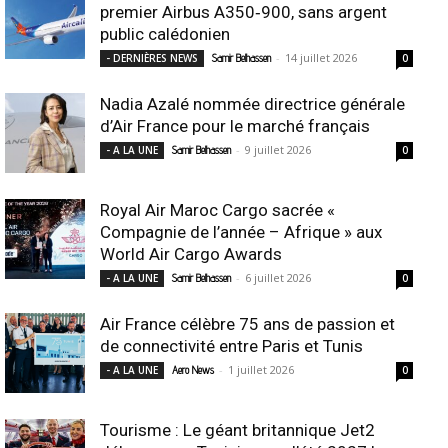
premier Airbus A350‑900, sans argent
public calédonien
-
14 juillet 2026
- DERNIÈRES NEWS
Samir Belhassen
0
Nadia Azalé nommée directrice générale
d’Air France pour le marché français
-
9 juillet 2026
- A LA UNE
Samir Belhassen
0
Royal Air Maroc Cargo sacrée «
Compagnie de l’année – Afrique » aux
World Air Cargo Awards
-
6 juillet 2026
- A LA UNE
Samir Belhassen
0
Air France célèbre 75 ans de passion et
de connectivité entre Paris et Tunis
-
1 juillet 2026
- A LA UNE
Aero News
0
Tourisme : Le géant britannique Jet2