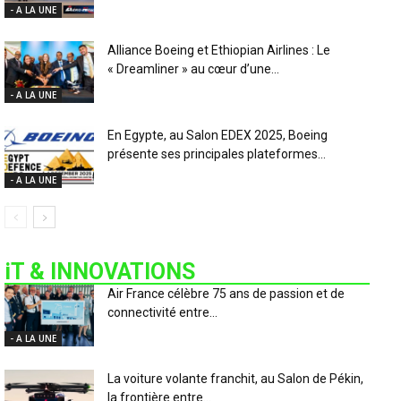
- A LA UNE
Alliance Boeing et Ethiopian Airlines : Le
« Dreamliner » au cœur d’une...
- A LA UNE
En Egypte, au Salon EDEX 2025, Boeing
présente ses principales plateformes...
- A LA UNE
iT & INNOVATIONS
Air France célèbre 75 ans de passion et de
connectivité entre...
- A LA UNE
La voiture volante franchit, au Salon de Pékin,
la frontière entre...