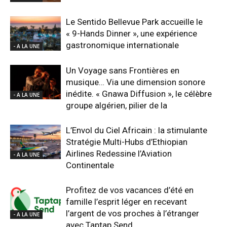
Le Sentido Bellevue Park accueille le
« 9-Hands Dinner », une expérience
gastronomique internationale
- A LA UNE
Un Voyage sans Frontières en
musique… Via une dimension sonore
inédite. « Gnawa Diffusion », le célèbre
- A LA UNE
groupe algérien, pilier de la
L’Envol du Ciel Africain : la stimulante
Stratégie Multi-Hubs d’Ethiopian
Airlines Redessine l’Aviation
- A LA UNE
Continentale
Profitez de vos vacances d’été en
famille l’esprit léger en recevant
l’argent de vos proches à l’étranger
- A LA UNE
avec Taptap Send