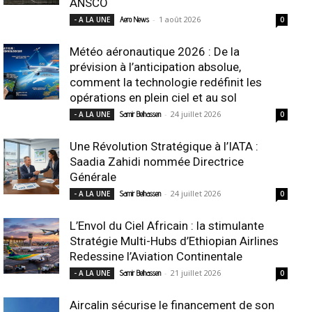
ANSCO
-
1 août 2026
- A LA UNE
Aero News
0
Météo aéronautique 2026 : De la
prévision à l’anticipation absolue,
comment la technologie redéfinit les
opérations en plein ciel et au sol
-
24 juillet 2026
- A LA UNE
Samir Belhassen
0
Une Révolution Stratégique à l’IATA :
Saadia Zahidi nommée Directrice
Générale
-
24 juillet 2026
- A LA UNE
Samir Belhassen
0
L’Envol du Ciel Africain : la stimulante
Stratégie Multi-Hubs d’Ethiopian Airlines
Redessine l’Aviation Continentale
-
21 juillet 2026
- A LA UNE
Samir Belhassen
0
Aircalin sécurise le financement de son