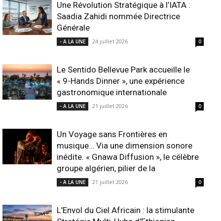
Une Révolution Stratégique à l’IATA :
Saadia Zahidi nommée Directrice
Générale
24 juillet 2026
- A LA UNE
0
Le Sentido Bellevue Park accueille le
« 9-Hands Dinner », une expérience
gastronomique internationale
21 juillet 2026
- A LA UNE
0
Un Voyage sans Frontières en
musique… Via une dimension sonore
inédite. « Gnawa Diffusion », le célèbre
groupe algérien, pilier de la
21 juillet 2026
- A LA UNE
0
L’Envol du Ciel Africain : la stimulante