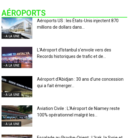
AÉROPORTS
Aéroports US : les États-Unis injectent 870
millions de dollars dans...
- A LA UNE
L’Aéroport d’Istanbul s’envole vers des
Records historiques de trafic et de...
- A LA UNE
Aéroport d’Abidjan : 30 ans d’une concession
qui a fait émerger...
- A LA UNE
Aviation Civile : L’Aéroport de Niamey reste
100% opérationnel malgré les...
- A LA UNE
Escalade au Proche-Orient : L’Irak, la Syrie et