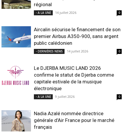
régional
14 juillet 2026
- A LA UNE
0
Aircalin sécurise le financement de son
premier Airbus A350‑900, sans argent
public calédonien
14 juillet 2026
- DERNIÈRES NEWS
0
Le DJERBA MUSIC LAND 2026
confirme le statut de Djerba comme
capitale estivale de la musique
électronique
9 juillet 2026
- A LA UNE
0
Nadia Azalé nommée directrice
générale d’Air France pour le marché
français