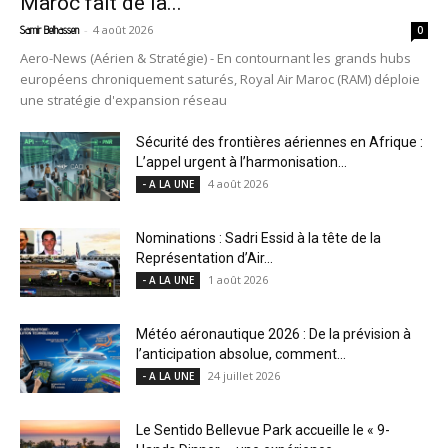
Maroc fait de la...
-
4 août 2026
Samir Belhassen
0
Aero-News (Aérien & Stratégie) - En contournant les grands hubs
européens chroniquement saturés, Royal Air Maroc (RAM) déploie
une stratégie d'expansion réseau
Sécurité des frontières aériennes en Afrique :
L’appel urgent à l’harmonisation...
4 août 2026
- A LA UNE
Nominations : Sadri Essid à la tête de la
Représentation d’Air...
1 août 2026
- A LA UNE
Météo aéronautique 2026 : De la prévision à
l’anticipation absolue, comment...
24 juillet 2026
- A LA UNE
Le Sentido Bellevue Park accueille le « 9-