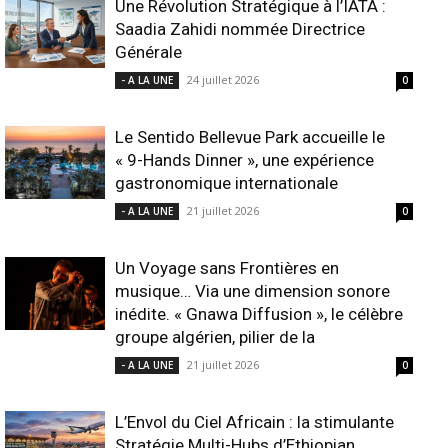
Une Révolution Stratégique à l’IATA :
Saadia Zahidi nommée Directrice
Générale
24 juillet 2026
- A LA UNE
0
Le Sentido Bellevue Park accueille le
« 9-Hands Dinner », une expérience
gastronomique internationale
21 juillet 2026
- A LA UNE
0
Un Voyage sans Frontières en
musique… Via une dimension sonore
inédite. « Gnawa Diffusion », le célèbre
groupe algérien, pilier de la
21 juillet 2026
- A LA UNE
0
L’Envol du Ciel Africain : la stimulante
Stratégie Multi-Hubs d’Ethiopian