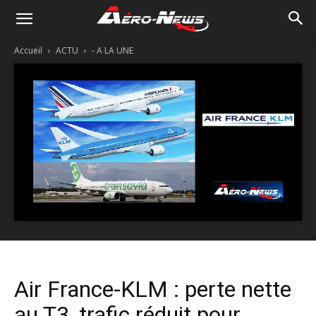
Accueil
ACTU
- A LA UNE
Air France-KLM : perte nette
au T3, trafic réduit pour