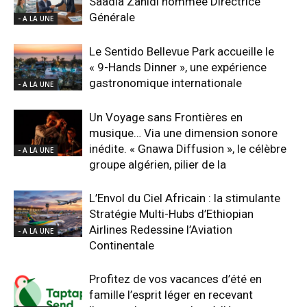
Saadia Zahidi nommée Directrice
Générale
- A LA UNE
Le Sentido Bellevue Park accueille le
« 9-Hands Dinner », une expérience
gastronomique internationale
- A LA UNE
Un Voyage sans Frontières en
musique… Via une dimension sonore
inédite. « Gnawa Diffusion », le célèbre
- A LA UNE
groupe algérien, pilier de la
L’Envol du Ciel Africain : la stimulante
Stratégie Multi-Hubs d’Ethiopian
Airlines Redessine l’Aviation
- A LA UNE
Continentale
Profitez de vos vacances d’été en
famille l’esprit léger en recevant