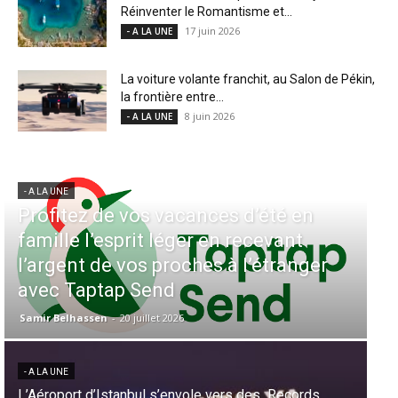
Réinventer le Romantisme et...
17 juin 2026
- A LA UNE
La voiture volante franchit, au Salon de Pékin,
la frontière entre...
8 juin 2026
- A LA UNE
- A LA UNE
- 
Profitez de vos vacances d’été en
A
famille l’esprit léger en recevant
Ai
l’argent de vos proches à l’étranger
e
avec Taptap Send
C
Samir Belhassen
-
20 juillet 2026
Sa
- A LA UNE
- 
L’Aéroport d’Istanbul s’envole vers des Records