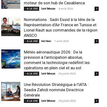
moteur de son hub de Casablanca
-
4 août 2026
- A LA UNE
Samir Belhassen
0
Nominations : Sadri Essid à la tête de la
Représentation d’Air France en Tunisie et
Lionel Rault aux commandes de la région
ANSCO
-
1 août 2026
- A LA UNE
Aero News
0
Météo aéronautique 2026 : De la
prévision à l’anticipation absolue,
comment la technologie redéfinit les
opérations en plein ciel et au sol
-
24 juillet 2026
- A LA UNE
Samir Belhassen
0
Une Révolution Stratégique à l’IATA :
Saadia Zahidi nommée Directrice
Générale
-
24 juillet 2026
- A LA UNE
Samir Belhassen
0