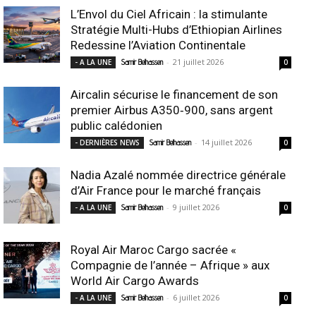
L’Envol du Ciel Africain : la stimulante
Stratégie Multi-Hubs d’Ethiopian Airlines
Redessine l’Aviation Continentale
-
21 juillet 2026
- A LA UNE
Samir Belhassen
0
Aircalin sécurise le financement de son
premier Airbus A350‑900, sans argent
public calédonien
-
14 juillet 2026
- DERNIÈRES NEWS
Samir Belhassen
0
Nadia Azalé nommée directrice générale
d’Air France pour le marché français
-
9 juillet 2026
- A LA UNE
Samir Belhassen
0
Royal Air Maroc Cargo sacrée «
Compagnie de l’année – Afrique » aux
World Air Cargo Awards
-
6 juillet 2026
- A LA UNE
Samir Belhassen
0