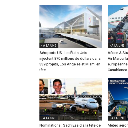
- A LA UNE
- A LA UNE
Aéroports US : les États-Unis
Aérien & St
injectent 870 millions de dollars dans
Air Maroc fa
339 projets, Los Angeles et Miami en
européenne 
tête
Casablanca
- A LA UNE
- A LA UNE
Nominations : Sadri Essid à la tête de
Météo aéron