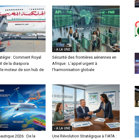
- A LA UNE
ratégie : Comment Royal
Sécurité des frontières aériennes en
it de la diaspora
Afrique : L’appel urgent à
le moteur de son hub de
l’harmonisation globale
- A LA UNE
autique 2026 : De la
Une Révolution Stratégique à l’IATA :