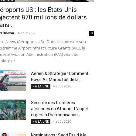
éroports US : les États-Unis
njectent 870 millions de dollars
ans...
-
6 août 2026
ir Belhassen
0
ro-News (Aéroports US) - Dans le cadre de son
ogramme Airport Infrastructure Grants (AIG), la
deral Aviation Administration (FAA) vient de
ébloquer
Aérien & Stratégie : Comment
Royal Air Maroc fait de la...
4 août 2026
- A LA UNE
Sécurité des frontières
aériennes en Afrique : L’appel
urgent à l’harmonisation...
4 août 2026
- A LA UNE
Nominations : Sadri Essid à la