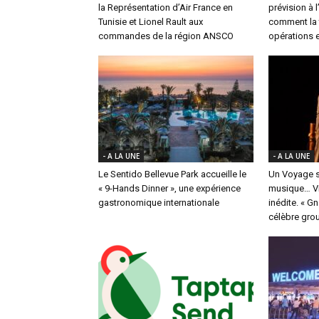
la Représentation d’Air France en
prévision à 
Tunisie et Lionel Rault aux
comment la t
commandes de la région ANSCO
opérations e
- A LA UNE
- A LA UNE
Le Sentido Bellevue Park accueille le
Un Voyage s
« 9-Hands Dinner », une expérience
musique… Vi
gastronomique internationale
inédite. « G
célèbre group