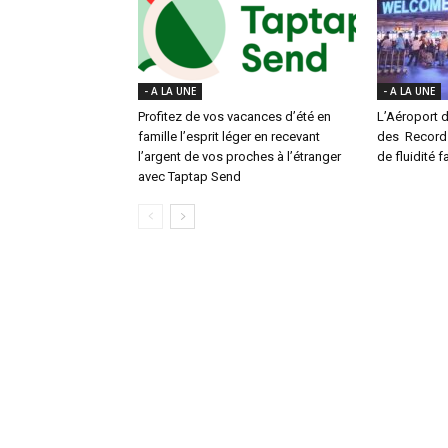
- A LA UNE
- A LA UNE
Profitez de vos vacances d’été en
L’Aéroport d
famille l’esprit léger en recevant
des Records 
l’argent de vos proches à l’étranger
de fluidité f
avec Taptap Send