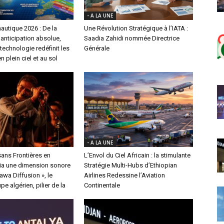
- A LA UNE
autique 2026 : De la
Une Révolution Stratégique à l’IATA :
l’anticipation absolue,
Saadia Zahidi nommée Directrice
echnologie redéfinit les
Générale
n plein ciel et au sol
- A LA UNE
ans Frontières en
L’Envol du Ciel Africain : la stimulante
a une dimension sonore
Stratégie Multi-Hubs d’Ethiopian
nawa Diffusion », le
Airlines Redessine l’Aviation
e algérien, pilier de la
Continentale