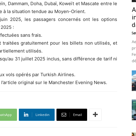
eïn, Dammam, Doha, Dubaï, Koweït et Mascate entre le
A
te à la situation tendue au Moyen-Orient.
i
 juin 2025, les passagers concernés ont les options
d
 2025 :
Sam
fectuées sans frais.
Ae
aitées gratuitement pour les billets non utilisés, et
pr
rtiellement utilisés.
Fe
squ’au 31 juillet 2025 inclus, sans différence de tarif ni
d
x vols opérés par Turkish Airlines.
 l’article original sur le Manchester Evening News.
atsApp
Linkedin
Email