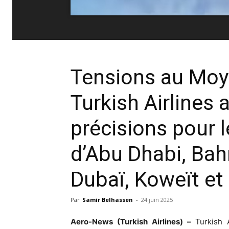
Tensions au Moye
Turkish Airlines 
précisions pour 
d’Abu Dhabi, Ba
Dubaï, Koweït e
Par
Samir Belhassen
-
24 juin 2025
Aero-News (Turkish Airlines) –
Turkish 