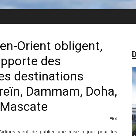
n-Orient obligent,
D
apporte des
les destinations
hreïn, Dammam, Doha,
t Mascate
0
Airlines vient de publier une mise à jour pour les
-