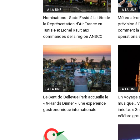
- A LA UNE
- A LA UNE
Nominations : Sadri Essid à la tête de
Météo aéron
la Représentation d’Air France en
prévision à 
Tunisie et Lionel Rault aux
comment la t
commandes de la région ANSCO
opérations e
- A LA UNE
- A LA UNE
Le Sentido Bellevue Park accueille le
Un Voyage s
« 9-Hands Dinner », une expérience
musique… Vi
gastronomique internationale
inédite. « G
célèbre group