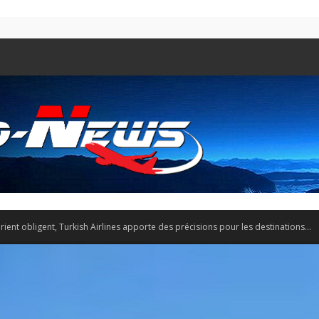
ent obligent, Turkish Airlines apporte des précisions pour les destinations...
Aero