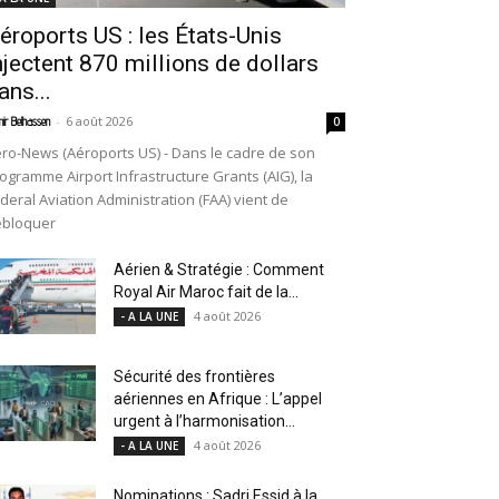
éroports US : les États-Unis
njectent 870 millions de dollars
ans...
-
6 août 2026
ir Belhassen
0
ro-News (Aéroports US) - Dans le cadre de son
ogramme Airport Infrastructure Grants (AIG), la
deral Aviation Administration (FAA) vient de
ébloquer
Aérien & Stratégie : Comment
Royal Air Maroc fait de la...
4 août 2026
- A LA UNE
Sécurité des frontières
aériennes en Afrique : L’appel
urgent à l’harmonisation...
4 août 2026
- A LA UNE
Nominations : Sadri Essid à la