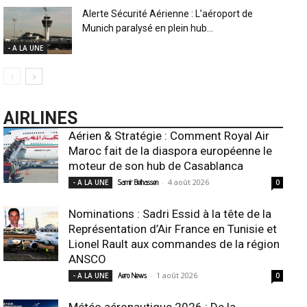
Alerte Sécurité Aérienne : L’aéroport de
Munich paralysé en plein hub...
- A LA UNE
AIRLINES
Aérien & Stratégie : Comment Royal Air
Maroc fait de la diaspora européenne le
moteur de son hub de Casablanca
-
4 août 2026
- A LA UNE
Samir Belhassen
0
Nominations : Sadri Essid à la tête de la
Représentation d’Air France en Tunisie et
Lionel Rault aux commandes de la région
ANSCO
-
1 août 2026
- A LA UNE
Aero News
0
Météo aéronautique 2026 : De la