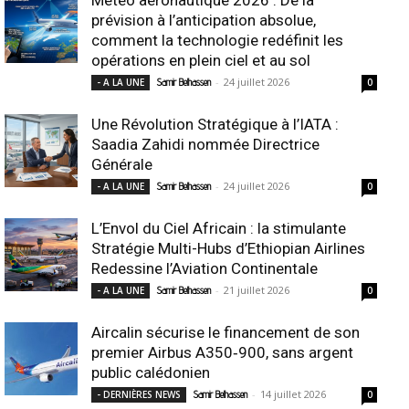
prévision à l’anticipation absolue,
comment la technologie redéfinit les
opérations en plein ciel et au sol
-
24 juillet 2026
- A LA UNE
Samir Belhassen
0
Une Révolution Stratégique à l’IATA :
Saadia Zahidi nommée Directrice
Générale
-
24 juillet 2026
- A LA UNE
Samir Belhassen
0
L’Envol du Ciel Africain : la stimulante
Stratégie Multi-Hubs d’Ethiopian Airlines
Redessine l’Aviation Continentale
-
21 juillet 2026
- A LA UNE
Samir Belhassen
0
Aircalin sécurise le financement de son
premier Airbus A350‑900, sans argent
public calédonien
-
14 juillet 2026
- DERNIÈRES NEWS
Samir Belhassen
0