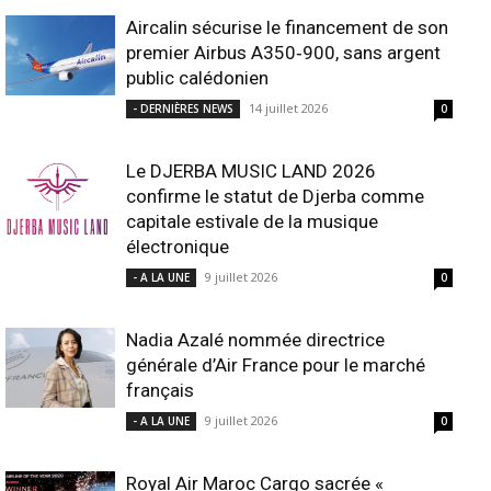
Aircalin sécurise le financement de son
premier Airbus A350‑900, sans argent
public calédonien
14 juillet 2026
- DERNIÈRES NEWS
0
Le DJERBA MUSIC LAND 2026
confirme le statut de Djerba comme
capitale estivale de la musique
électronique
9 juillet 2026
- A LA UNE
0
Nadia Azalé nommée directrice
générale d’Air France pour le marché
français
9 juillet 2026
- A LA UNE
0
Royal Air Maroc Cargo sacrée «