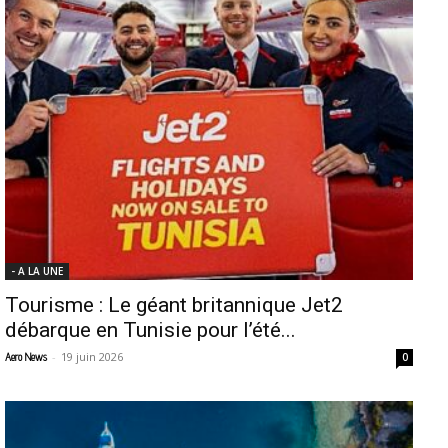
- A LA UNE
Tourisme : Le géant britannique Jet2
débarque en Tunisie pour l’été...
-
19 juin 2026
Aero News
0