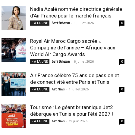
Nadia Azalé nommée directrice générale
d’Air France pour le marché français
-
9 juillet 2026
- A LA UNE
Samir Belhassen
0
Royal Air Maroc Cargo sacrée «
Compagnie de l’année – Afrique » aux
World Air Cargo Awards
-
6 juillet 2026
- A LA UNE
Samir Belhassen
0
Air France célèbre 75 ans de passion et
de connectivité entre Paris et Tunis
-
1 juillet 2026
- A LA UNE
Aero News
0
Tourisme : Le géant britannique Jet2
débarque en Tunisie pour l’été 2027 !
-
19 juin 2026
- A LA UNE
Aero News
0